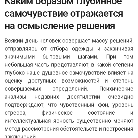
Каким образом глубинное
at
ce
ail
ar
s
b
e
самочувствие отражается
A
o
на осмысление решения
p
o
p
k
Всякий день человек совершает массу решений,
отправляясь от отбора одежды и заканчивая
значимыми бытовыми шагами. При том
небольшая часть представляют, в какой степени
глубоко наше душевное самочувствие влияет на
оценку доступных возможностей и степень
совершаемых определений. Психические
анализы недавних десятилетий очевидно
подтверждают, что чувственный фон, уровень
стресса, физическое состояние и
интеллектуальная ясность существенно меняют
метод рассмотрения обстоятельств и построения
заключений.