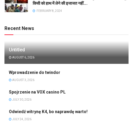
किसी को हाथ में लेने की इजाजत नहीं….
FEBRUARY 8, 2024
Recent News
Untitled
AUGUST 6, 2026
Wprowadzenie do twindor
AUGUST 3, 2026
Spojrzenie na VOX casino PL
JULY 30, 2026
Odwiedź witrynę K4, bo naprawdę warto!
JULY 24, 2026