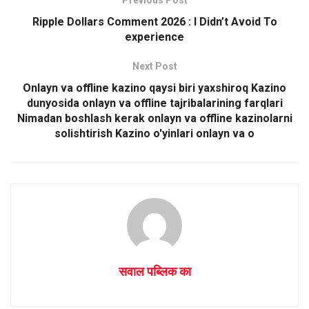
Previous Post
A
o
Ripple Dollars Comment 2026 : I Didn’t Avoid To
p
o
experience
p
k
Next Post
Onlayn va offline kazino qaysi biri yaxshiroq Kazino
dunyosida onlayn va offline tajribalarining farqlari
Nimadan boshlash kerak onlayn va offline kazinolarni
solishtirish Kazino o'yinlari onlayn va o
सवाल पब्लिक का