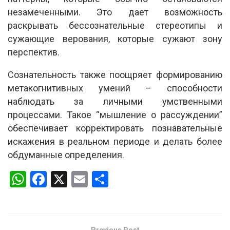
незамеченными. Это дает возможность
раскрывать бессознательные стереотипы и
сужающие верования, которые сужают зону
перспектив.
Сознательность также поощряет формированию
метакогнитивных умений – способности
наблюдать за личными умственными
процессами. Такое “мышление о рассуждении”
обеспечивает корректировать познавательные
искажения в реальном периоде и делать более
обдуманные определения.
W
F
X
E
S
h
a
m
h
at
ce
ail
ar
s
b
e