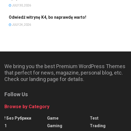
JULY 30, 2026
Odwiedź witrynę K4, bo naprawdę warto!
JULY 24, 2026
We bring you the best Premium WordPress Themes
that perfect for news, magazine, personal blog, etc.
Check our landing page for details.
Follow Us
Browse by Category
! Без Рубрики
Game
Test
1
Gaming
Trading