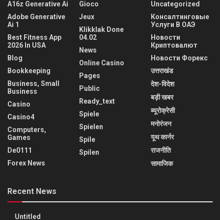
A16z Generative Ai
Gioco
Uncategorized
Adobe Generative
Jeux
Консалтинговые
Ai 1
Услуги В ОАЭ
Klikklak Done
Best Fitness App
04.02
Новости
2026 In USA
Криптовалют
News
Blog
Новости Форекс
Online Casino
Bookkeeping
उत्तराखंड
Pages
Business, Small
देश-विदेश
Public
Business
बड़ी खबर
Ready_text
Casino
ब्यूरोक्रेसी
Spiele
Casino4
मनोरंजन
Spielen
Computers,
यूथ कार्नर
Games
Spile
De0111
राजनीति
Spilen
Forex News
सामाजिक
Recent News
Untitled