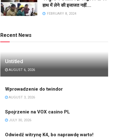
हाथ में लेने की इजाजत नहीं….
FEBRUARY 8, 2024
Recent News
Untitled
AUGUST 6, 2026
Wprowadzenie do twindor
AUGUST 3, 2026
Spojrzenie na VOX casino PL
JULY 30, 2026
Odwiedź witrynę K4, bo naprawdę warto!