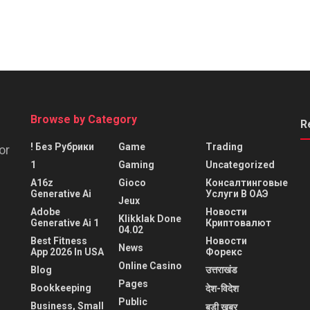
Browse by Category
R
! Без Рубрики
Game
Trading
or
1
Gaming
Uncategorized
A16z
Gioco
Консалтинговые
Generative Ai
Услуги В ОАЭ
Jeux
Adobe
Новости
Klikklak Done
Generative Ai 1
Криптовалют
04.02
Best Fitness
Новости
News
App 2026 In USA
Форекс
Online Casino
Blog
उत्तराखंड
Pages
Bookkeeping
देश-विदेश
Public
Business, Small
बड़ी खबर