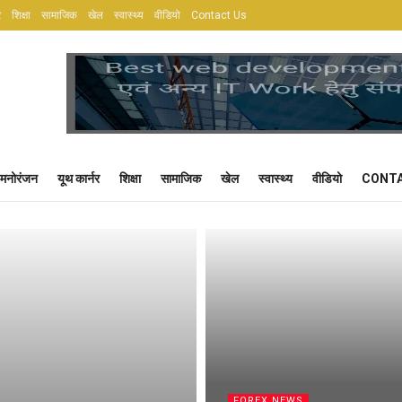
र
शिक्षा
सामाजिक
खेल
स्वास्थ्य
वीडियो
Contact Us
मनोरंजन
यूथ कार्नर
शिक्षा
सामाजिक
खेल
स्वास्थ्य
वीडियो
CONTA
FOREX NEWS