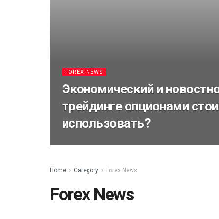
FOREX NEWS
Экономический и новостно
трейдинге опционами стои
использовать?
Home
Category
Forex News
Forex News