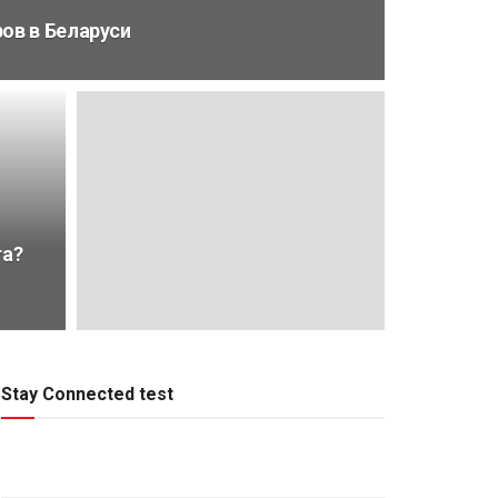
ов в Беларуси
та?
Stay Connected test