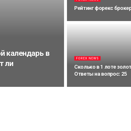
Рейтинг форекс брокер
й календарь в
FOREX NEWS
т ли
Сколько в 1 лоте золо
Ответы на вопрос: 25