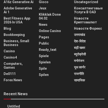
A16z Generative Ai
Gioco
Uncategorized
Adobe Generative
Jeux
Консалтинговые
Ai 1
Услуги В ОАЭ
Klikklak Done
Best Fitness App
04.02
Новости
2026 In USA
Криптовалют
News
Blog
Новости Форекс
Online Casino
Bookkeeping
उत्तराखंड
Pages
Business, Small
देश-विदेश
Public
Business
बड़ी खबर
Ready_text
Casino
ब्यूरोक्रेसी
Spiele
Casino4
मनोरंजन
Spielen
Computers,
यूथ कार्नर
Games
Spile
De0111
राजनीति
Spilen
Forex News
सामाजिक
Recent News
Untitled