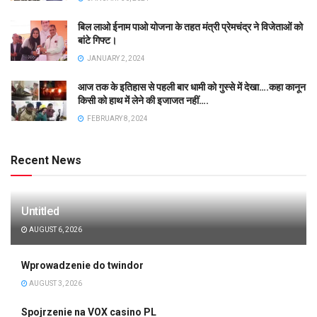
बिल लाओ ईनाम पाओ योजना के तहत मंत्री प्रेमचंद्र ने विजेताओं को
बांटे गिफ्ट।
JANUARY 2, 2024
आज तक के इतिहास से पहली बार धामी को गुस्से में देखा….कहा कानून
किसी को हाथ में लेने की इजाजत नहीं….
FEBRUARY 8, 2024
Recent News
Untitled
AUGUST 6, 2026
Wprowadzenie do twindor
AUGUST 3, 2026
Spojrzenie na VOX casino PL