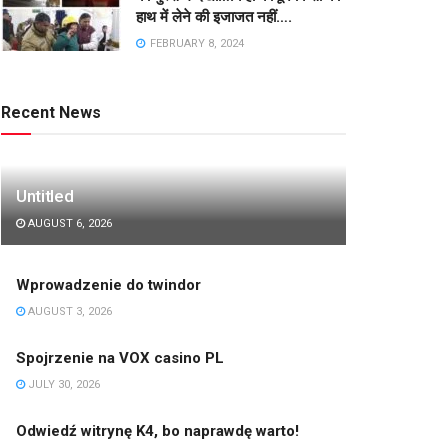
हाथ में लेने की इजाजत नहीं….
FEBRUARY 8, 2024
Recent News
Untitled
AUGUST 6, 2026
Wprowadzenie do twindor
AUGUST 3, 2026
Spojrzenie na VOX casino PL
JULY 30, 2026
Odwiedź witrynę K4, bo naprawdę warto!