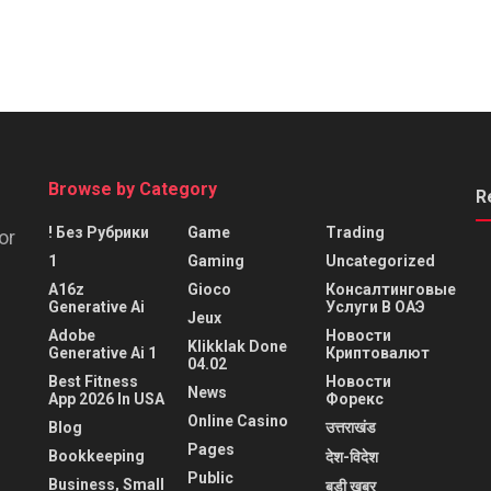
Browse by Category
R
! Без Рубрики
Game
Trading
or
1
Gaming
Uncategorized
A16z
Gioco
Консалтинговые
Generative Ai
Услуги В ОАЭ
Jeux
Adobe
Новости
Klikklak Done
Generative Ai 1
Криптовалют
04.02
Best Fitness
Новости
News
App 2026 In USA
Форекс
Online Casino
Blog
उत्तराखंड
Pages
Bookkeeping
देश-विदेश
Public
Business, Small
बड़ी खबर