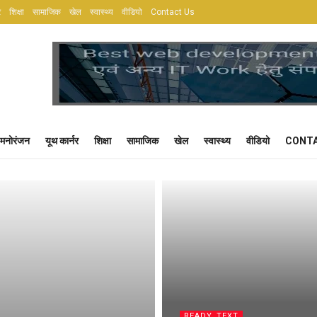
र
शिक्षा
सामाजिक
खेल
स्वास्थ्य
वीडियो
Contact Us
मनोरंजन
यूथ कार्नर
शिक्षा
सामाजिक
खेल
स्वास्थ्य
वीडियो
CONTA
READY_TEXT