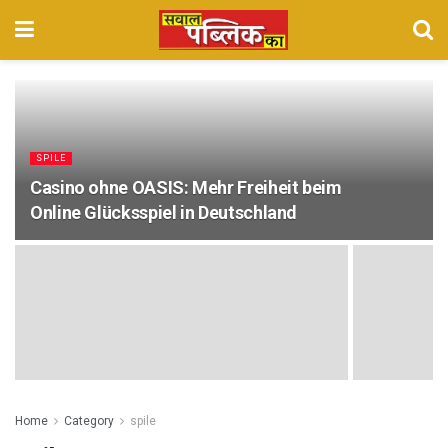
SPILE
Casino ohne OASIS: Mehr Freiheit beim
Online Glücksspiel in Deutschland
Home
Category
spile