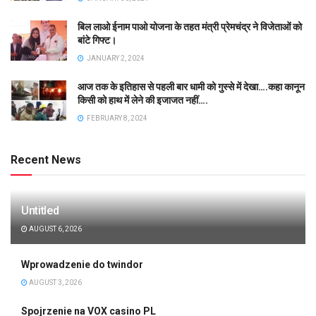
बिल लाओ ईनाम पाओ योजना के तहत मंत्री प्रेमचंद्र ने विजेताओं को
बांटे गिफ्ट।
JANUARY 2, 2024
आज तक के इतिहास से पहली बार धामी को गुस्से में देखा….कहा कानून
किसी को हाथ में लेने की इजाजत नहीं….
FEBRUARY 8, 2024
Recent News
Untitled
AUGUST 6, 2026
Wprowadzenie do twindor
AUGUST 3, 2026
Spojrzenie na VOX casino PL