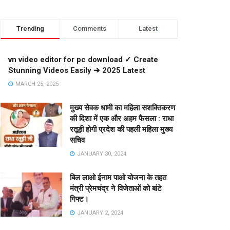
Trending
Comments
Latest
vn video editor for pc download ✓ Create
Stunning Videos Easily ➔ 2025 Latest
MARCH 25, 2025
मुख्य सेवक धामी का महिला सशक्तिकरण
की दिशा में एक और अहम फैसला : राधा
रतूड़ी होगी प्रदेश की पहली महिला मुख्य
सचिव
JANUARY 30, 2024
बिल लाओ ईनाम पाओ योजना के तहत
मंत्री प्रेमचंद्र ने विजेताओं को बांटे
गिफ्ट।
JANUARY 2, 2024