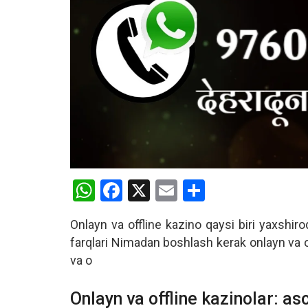
W
F
X
E
S
h
a
m
h
Onlayn va offline kazino qaysi biri yaxshiro
at
ce
ail
ar
farqlari Nimadan boshlash kerak onlayn va off
s
b
e
va o
A
o
p
o
Onlayn va offline kazinolar: as