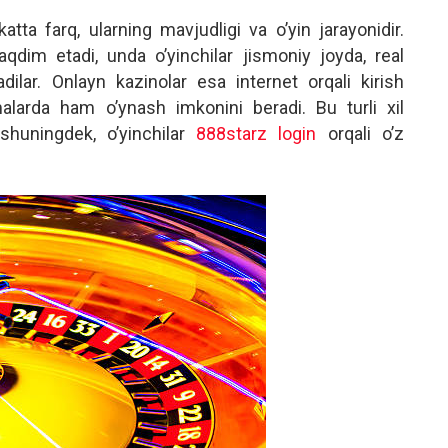
atta farq, ularning mavjudligi va o’yin jarayonidir.
taqdim etadi, unda o’yinchilar jismoniy joyda, real
adilar. Onlayn kazinolar esa internet orqali kirish
alarda ham o’ynash imkonini beradi. Bu turli xil
 shuningdek, o’yinchilar
888starz login
orqali o’z