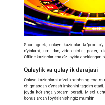
Shuningdek, onlayn kazinolar ko’proq o’yi
o’yinlarni, jumladan, video slotlar, poker, 
Offline kazinolar esa o’z joyida cheklangan o’
Qulaylik va qulaylik darajasi
Onlayn kazinolarni afzal ko’rishning eng muh
chiqmasdan o’ynash imkonini taqdim etadi. B
joyda ko’rishga yordam beradi. Misol uchu
bonuslardan foydalanishingiz mumkin.