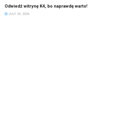
Odwiedź witrynę K4, bo naprawdę warto!
JULY 24, 2026