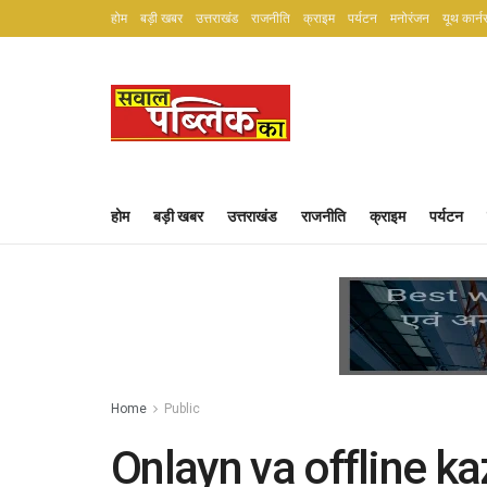
होम
बड़ी खबर
उत्तराखंड
राजनीति
क्राइम
पर्यटन
मनोरंजन
यूथ कार्न
होम
बड़ी खबर
उत्तराखंड
राजनीति
क्राइम
पर्यटन
Home
Public
Onlayn va offline ka