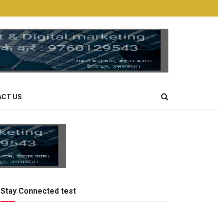
CT US
Stay Connected test