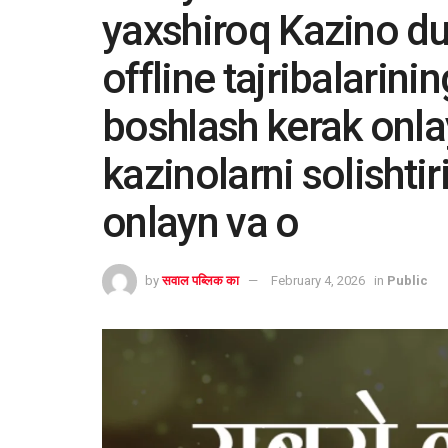
yaxshiroq Kazino d
offline tajribalarin
boshlash kerak onlay
kazinolarni solishtir
onlayn va o
by
सवाल पब्लिक का
February 4, 2026
in
Public