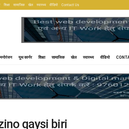
र
शिक्षा
सामाजिक
खेल
स्वास्थ्य
वीडियो
Contact Us
मनोरंजन
यूथ कार्नर
शिक्षा
सामाजिक
खेल
स्वास्थ्य
वीडियो
CONTA
zino qaysi biri