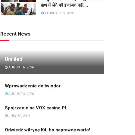
हाथ में लेने की इजाजत नहीं….
FEBRUARY 8, 2024
Recent News
Untitled
AUGUST 6, 2026
Wprowadzenie do twindor
AUGUST 3, 2026
Spojrzenie na VOX casino PL
JULY 30, 2026
Odwiedź witrynę K4, bo naprawdę warto!