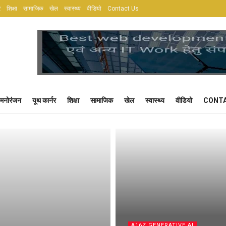
र
शिक्षा
सामाजिक
खेल
स्वास्थ्य
वीडियो
Contact Us
मनोरंजन
यूथ कार्नर
शिक्षा
सामाजिक
खेल
स्वास्थ्य
वीडियो
CONTA
A16Z GENERATIVE AI