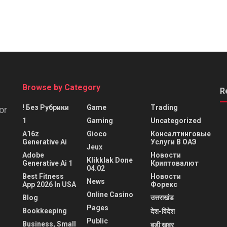
Browse by Category
R
! Без Рубрики
Game
Trading
or
1
Gaming
Uncategorized
A16z
Gioco
Консалтинговые
Generative Ai
Услуги В ОАЭ
Jeux
Adobe
Новости
Klikklak Done
Generative Ai 1
Криптовалют
04.02
Best Fitness
Новости
News
App 2026 In USA
Форекс
Online Casino
Blog
उत्तराखंड
Pages
Bookkeeping
देश-विदेश
Public
Business, Small
बड़ी खबर