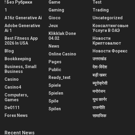
! Без Рубрики
Game
Test
1
Gaming
Trading
A16z Generative Ai
Gioco
Uncategorized
Adobe Generative
Jeux
Консалтинговые
Ai 1
Услуги В ОАЭ
Klikklak Done
Best Fitness App
04.02
Новости
2026 In USA
Криптовалют
News
Blog
Новости Форекс
Online Casino
Bookkeeping
उत्तराखंड
Pages
Business, Small
देश-विदेश
Public
Business
बड़ी खबर
Ready_text
Casino
ब्यूरोक्रेसी
Spiele
Casino4
मनोरंजन
Spielen
Computers,
यूथ कार्नर
Games
Spile
De0111
राजनीति
Spilen
Forex News
सामाजिक
Recent News