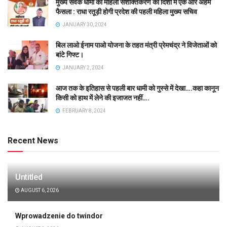
मुख्य सेवक धामी का महिला सशक्तिकरण की दिशा में एक और अहम
फैसला : राधा रतूड़ी होगी प्रदेश की पहली महिला मुख्य सचिव
JANUARY 30, 2024
बिल लाओ ईनाम पाओ योजना के तहत मंत्री प्रेमचंद्र ने विजेताओं को
बांटे गिफ्ट।
JANUARY 2, 2024
आज तक के इतिहास से पहली बार धामी को गुस्से में देखा….कहा कानून
किसी को हाथ में लेने की इजाजत नहीं….
FEBRUARY 8, 2024
Recent News
Untitled
AUGUST 6, 2026
Wprowadzenie do twindor