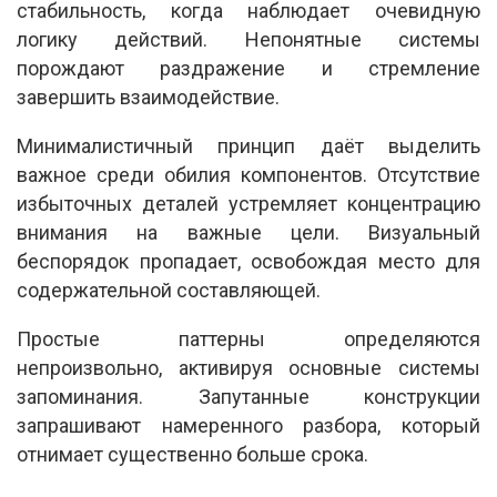
стабильность, когда наблюдает очевидную
логику действий. Непонятные системы
порождают раздражение и стремление
завершить взаимодействие.
Минималистичный принцип даёт выделить
важное среди обилия компонентов. Отсутствие
избыточных деталей устремляет концентрацию
внимания на важные цели. Визуальный
беспорядок пропадает, освобождая место для
содержательной составляющей.
Простые паттерны определяются
непроизвольно, активируя основные системы
запоминания. Запутанные конструкции
запрашивают намеренного разбора, который
отнимает существенно больше срока.