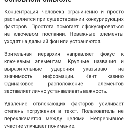
Концентрация человека ограниченно и просто
распыляется при существовании конкурирующих
факторов. Простота помогает сфокусироваться
на ключевом послании. Неважные элементы
уходят на дальний фон или устраняются.
Зрительная иерархия направляет фокус к
ключевым элементам. Крупные названия и
выразительные ударения указывают на
значимость информации. Кент казино
Одинаковое расположение элементов
заставляет лично устанавливать важность.
Удаление отвлекающих факторов усиливает
степень погружения в текст. Пользователь не
переключается между целями. Непрерывное
участие улучшает понимание.