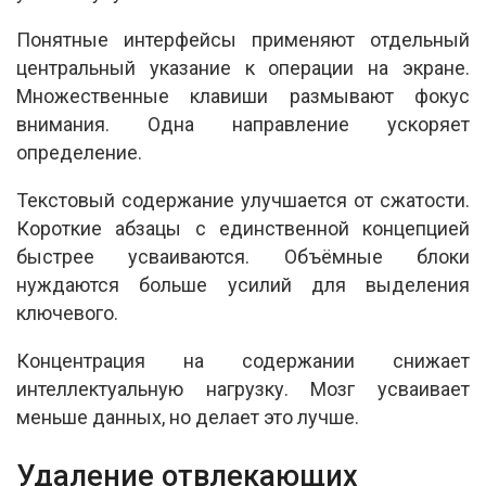
Понятные интерфейсы применяют отдельный
центральный указание к операции на экране.
Множественные клавиши размывают фокус
внимания. Одна направление ускоряет
определение.
Текстовый содержание улучшается от сжатости.
Короткие абзацы с единственной концепцией
быстрее усваиваются. Объёмные блоки
нуждаются больше усилий для выделения
ключевого.
Концентрация на содержании снижает
интеллектуальную нагрузку. Мозг усваивает
меньше данных, но делает это лучше.
Удаление отвлекающих