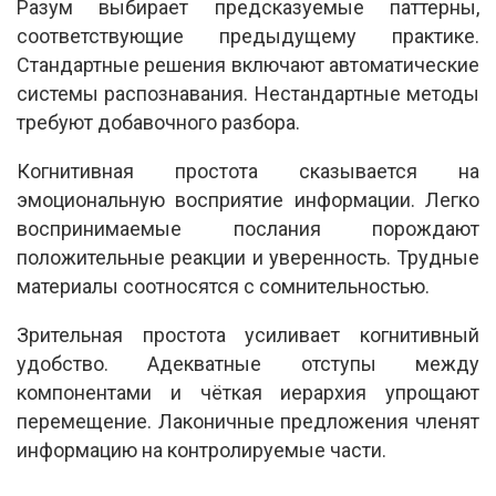
Разум выбирает предсказуемые паттерны,
соответствующие предыдущему практике.
Стандартные решения включают автоматические
системы распознавания. Нестандартные методы
требуют добавочного разбора.
Когнитивная простота сказывается на
эмоциональную восприятие информации. Легко
воспринимаемые послания порождают
положительные реакции и уверенность. Трудные
материалы соотносятся с сомнительностью.
Зрительная простота усиливает когнитивный
удобство. Адекватные отступы между
компонентами и чёткая иерархия упрощают
перемещение. Лаконичные предложения членят
информацию на контролируемые части.