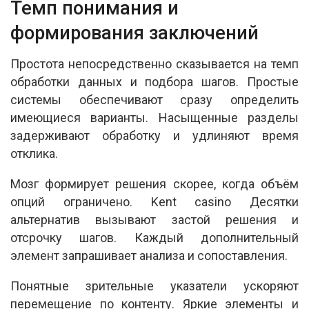
Темп понимания и
формирования заключений
Простота непосредственно сказывается на темп
обработки данных и подбора шагов. Простые
системы обеспечивают сразу определить
имеющиеся варианты. Насыщенные разделы
задерживают обработку и удлиняют время
отклика.
Мозг формирует решения скорее, когда объём
опций ограничено. Kent casino Десятки
альтернатив вызывают застой решения и
отсрочку шагов. Каждый дополнительный
элемент запрашивает анализа и сопоставления.
Понятные зрительные указатели ускоряют
перемещение по контенту. Яркие элементы и