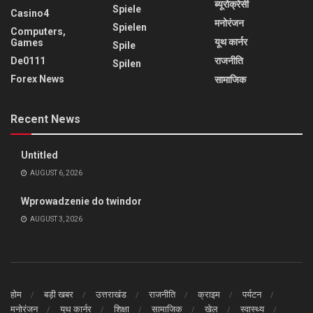
ब्यूरोक्रेसी
Spiele
Casino4
मनोरंजन
Spielen
Computers,
यूथ कार्नर
Games
Spile
De0111
राजनीति
Spilen
Forex News
सामाजिक
Recent News
Untitled
AUGUST 6, 2026
Wprowadzenie do twindor
AUGUST 3, 2026
होम
बड़ी खबर
उत्तराखंड
राजनीति
क्राइम
पर्यटन
मनोरंजन
यूथ कार्नर
शिक्षा
सामाजिक
खेल
स्वास्थ्य