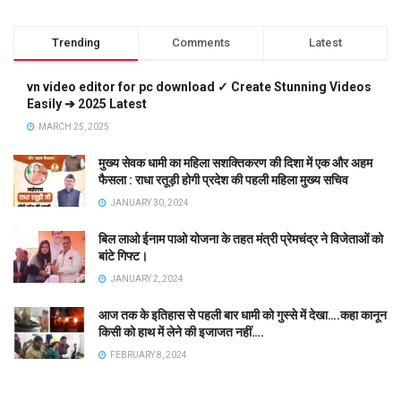
Trending
Comments
Latest
vn video editor for pc download ✓ Create Stunning Videos
Easily ➔ 2025 Latest
MARCH 25, 2025
मुख्य सेवक धामी का महिला सशक्तिकरण की दिशा में एक और अहम
फैसला : राधा रतूड़ी होगी प्रदेश की पहली महिला मुख्य सचिव
JANUARY 30, 2024
बिल लाओ ईनाम पाओ योजना के तहत मंत्री प्रेमचंद्र ने विजेताओं को
बांटे गिफ्ट।
JANUARY 2, 2024
आज तक के इतिहास से पहली बार धामी को गुस्से में देखा….कहा कानून
किसी को हाथ में लेने की इजाजत नहीं….
FEBRUARY 8, 2024