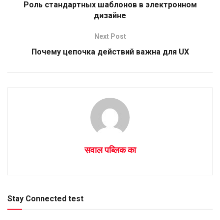
A
o
Роль стандартных шаблонов в электронном
p
o
дизайне
p
k
Next Post
Почему цепочка действий важна для UX
सवाल पब्लिक का
Stay Connected test