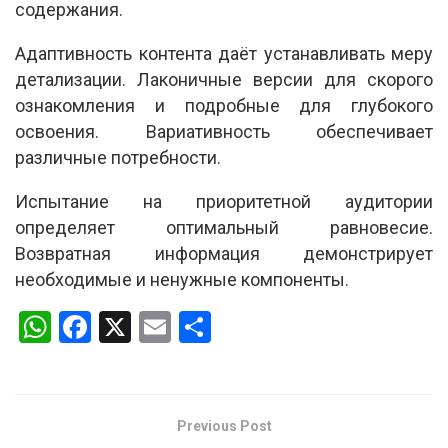
содержания.
Адаптивность контента даёт устанавливать меру
детализации. Лаконичные версии для скорого
ознакомления и подробные для глубокого
освоения. Вариативность обеспечивает
различные потребности.
Испытание на приоритетной аудитории
определяет оптимальный равновесие.
Возвратная информация демонстрирует
необходимые и ненужные компоненты.
W
F
X
E
S
h
a
m
h
at
ce
ail
ar
s
b
e
Previous Post