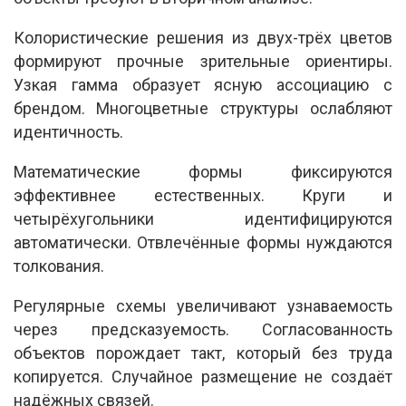
Колористические решения из двух-трёх цветов
формируют прочные зрительные ориентиры.
Узкая гамма образует ясную ассоциацию с
брендом. Многоцветные структуры ослабляют
идентичность.
Математические формы фиксируются
эффективнее естественных. Круги и
четырёхугольники идентифицируются
автоматически. Отвлечённые формы нуждаются
толкования.
Регулярные схемы увеличивают узнаваемость
через предсказуемость. Согласованность
объектов порождает такт, который без труда
копируется. Случайное размещение не создаёт
надёжных связей.