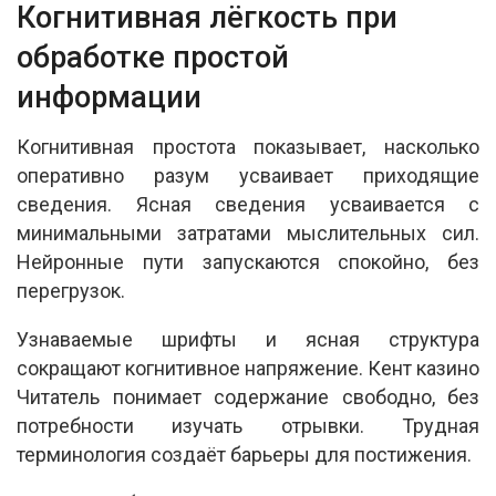
Когнитивная лёгкость при
обработке простой
информации
Когнитивная простота показывает, насколько
оперативно разум усваивает приходящие
сведения. Ясная сведения усваивается с
минимальными затратами мыслительных сил.
Нейронные пути запускаются спокойно, без
перегрузок.
Узнаваемые шрифты и ясная структура
сокращают когнитивное напряжение. Кент казино
Читатель понимает содержание свободно, без
потребности изучать отрывки. Трудная
терминология создаёт барьеры для постижения.