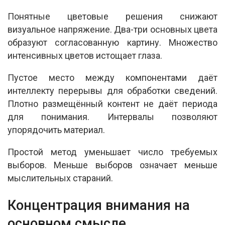
Понятные цветовые решения снижают
визуальное напряжение. Два-три основных цвета
образуют согласованную картину. Множество
интенсивных цветов истощает глаза.
Пустое место между компонентами даёт
интеллекту перерывы для обработки сведений.
Плотно размещённый контент не даёт периода
для понимания. Интервалы позволяют
упорядочить материал.
Простой метод уменьшает число требуемых
выборов. Меньше выборов означает меньше
мыслительных стараний.
Концентрация внимания на
основном смысле