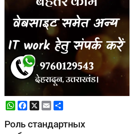
W
F
X
E
S
h
a
m
h
Роль стандартных
at
ce
ail
ar