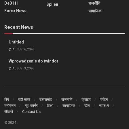
De0111
राजनीति
Spilen
Forex News
सामाजिक
Recent News
Untitled
AUGUST 6, 2026
Wprowadzenie do twindor
AUGUST 3, 2026
होम
बड़ी खबर
उत्तराखंड
राजनीति
क्राइम
पर्यटन
मनोरंजन
यूथ कार्नर
शिक्षा
सामाजिक
खेल
स्वास्थ्य
वीडियो
Contact Us
© 2024
.