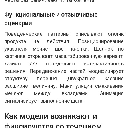
Черты разграничивают типы контента.
Функциональные и отзывчивые
сценарии
Поведенческие паттерны описывают отклик
продукта на действия. Позиционирование
указателя меняет цвет кнопки. Щелчок по
картинке открывает масштабированную вариант.
казино 777 определяют интерактивность
решения. Передвижение частей модифицирует
структуру перечня. Двукратное касание
расширяет величину. Манипуляции смахивания
меняют между вкладками. Анимация
сигнализирует выполнение шага.
Как модели возникают и
фиксируются со течением