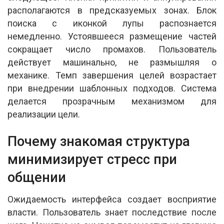
располагаются в предсказуемых зонах. Блок
поиска с иконкой лупы распознается
немедленно. Устоявшееся размещение частей
сокращает число промахов. Пользователь
действует машинально, не размышляя о
механике. Темп завершения целей возрастает
при внедрении шаблонных подходов. Система
делается прозрачным механизмом для
реализации цели.
Почему знакомая структура
минимизирует стресс при
общении
Ожидаемость интерфейса создает восприятие
власти. Пользователь знает последствие после