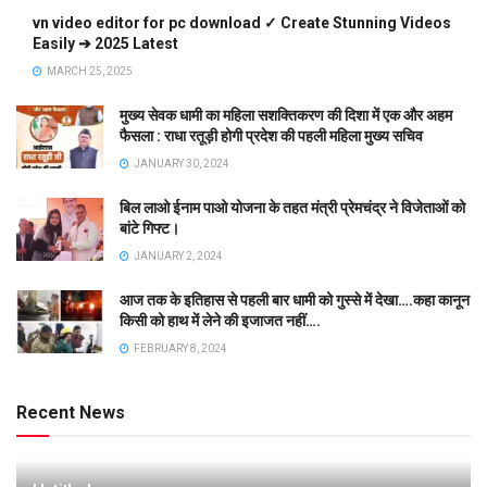
vn video editor for pc download ✓ Create Stunning Videos
Easily ➔ 2025 Latest
MARCH 25, 2025
मुख्य सेवक धामी का महिला सशक्तिकरण की दिशा में एक और अहम
फैसला : राधा रतूड़ी होगी प्रदेश की पहली महिला मुख्य सचिव
JANUARY 30, 2024
बिल लाओ ईनाम पाओ योजना के तहत मंत्री प्रेमचंद्र ने विजेताओं को
बांटे गिफ्ट।
JANUARY 2, 2024
आज तक के इतिहास से पहली बार धामी को गुस्से में देखा….कहा कानून
किसी को हाथ में लेने की इजाजत नहीं….
FEBRUARY 8, 2024
Recent News