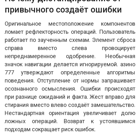
привычного создаёт ошибки
Оригинальное местоположение компонентов
ломает рефлекторность операций. Пользователь
работает по заученным схемам. Элемент сброса
справа вместо слева провоцирует
непреднамеренное одобрение. Необычная
значок навигации делается игнорируемой. азино
777 утверждают определенные алгоритмы
поведения. Отступление от нормы запрашивает
осознанного осмысления. Ошибки происходят
при разнице ожиданий и факта. Жест вправо для
стирания вместо влево создаёт замешательство.
Нестандартная ориентация увеличивает долю
ложных операций. Возврат к устоявшимся
подходам сокращает риск ошибок.