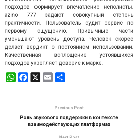
подходов формирует впечатление неполноты.
azino 777 задают совокупный степень
практичности. Пользователь судит сервис по
первому ощущению. Привычные части
уменьшают уровень доступа. Человек скорее
делает вердикт о постоянном использовании.
Качественная воплощение устоявшихся
подходов укрепляет доверие к марке.
W
F
X
E
S
h
a
m
h
at
ce
ail
ar
s
b
e
Previous Post
A
o
Роль звукового поддержки в контексте
p
o
взаимодействующих платформах
p
k
Next Post