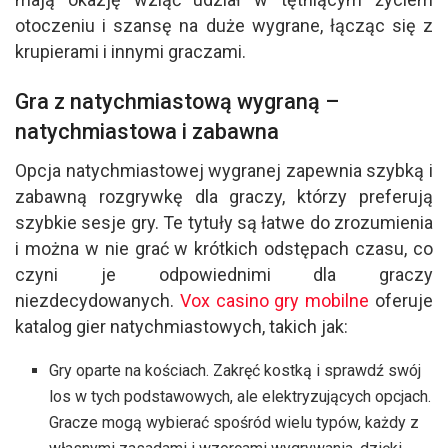
otoczeniu i szansę na duże wygrane, łącząc się z
krupierami i innymi graczami.
Gra z natychmiastową wygraną –
natychmiastowa i zabawna
Opcja natychmiastowej wygranej zapewnia szybką i
zabawną rozgrywkę dla graczy, którzy preferują
szybkie sesje gry. Te tytuły są łatwe do zrozumienia
i można w nie grać w krótkich odstępach czasu, co
czyni je odpowiednimi dla graczy
niezdecydowanych.
Vox casino gry mobilne
oferuje
katalog gier natychmiastowych, takich jak:
Gry oparte na kościach. Zakręć kostką i sprawdź swój
los w tych podstawowych, ale elektryzujących opcjach.
Gracze mogą wybierać spośród wielu typów, każdy z