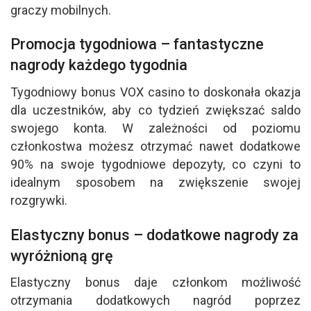
graczy mobilnych.
Promocja tygodniowa – fantastyczne
nagrody każdego tygodnia
Tygodniowy bonus VOX casino to doskonała okazja
dla uczestników, aby co tydzień zwiększać saldo
swojego konta. W zależności od poziomu
członkostwa możesz otrzymać nawet dodatkowe
90% na swoje tygodniowe depozyty, co czyni to
idealnym sposobem na zwiększenie swojej
rozgrywki.
Elastyczny bonus – dodatkowe nagrody za
wyróżnioną grę
Elastyczny bonus daje członkom możliwość
otrzymania dodatkowych nagród poprzez