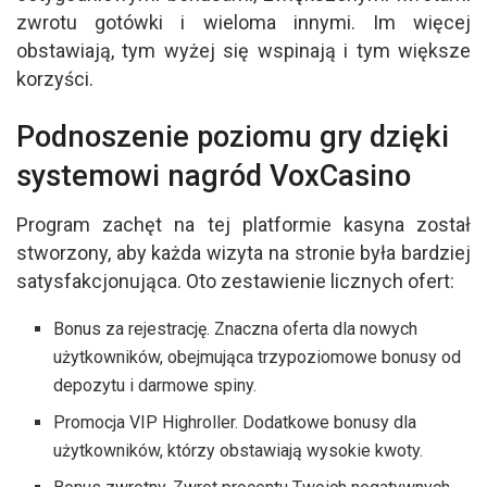
zwrotu gotówki i wieloma innymi. Im więcej
obstawiają, tym wyżej się wspinają i tym większe
korzyści.
Podnoszenie poziomu gry dzięki
systemowi nagród VoxCasino
Program zachęt na tej platformie kasyna został
stworzony, aby każda wizyta na stronie była bardziej
satysfakcjonująca. Oto zestawienie licznych ofert:
Bonus za rejestrację. Znaczna oferta dla nowych
użytkowników, obejmująca trzypoziomowe bonusy od
depozytu i darmowe spiny.
Promocja VIP Highroller. Dodatkowe bonusy dla
użytkowników, którzy obstawiają wysokie kwoty.