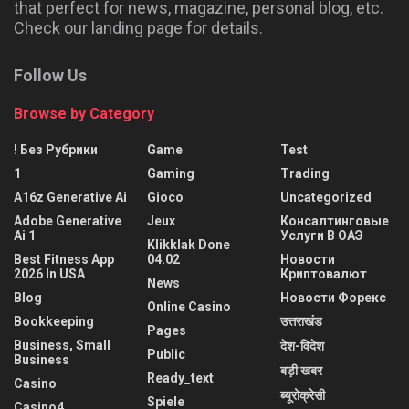
that perfect for news, magazine, personal blog, etc.
Check our landing page for details.
Follow Us
Browse by Category
! Без Рубрики
Game
Test
1
Gaming
Trading
A16z Generative Ai
Gioco
Uncategorized
Adobe Generative
Jeux
Консалтинговые
Ai 1
Услуги В ОАЭ
Klikklak Done
Best Fitness App
04.02
Новости
2026 In USA
Криптовалют
News
Blog
Новости Форекс
Online Casino
Bookkeeping
उत्तराखंड
Pages
Business, Small
देश-विदेश
Public
Business
बड़ी खबर
Ready_text
Casino
ब्यूरोक्रेसी
Spiele
Casino4