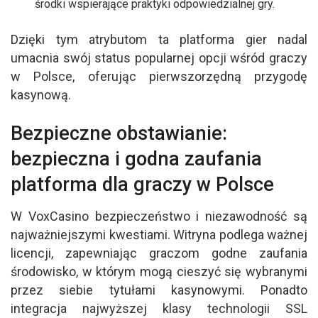
środki wspierające praktyki odpowiedzialnej gry.
Dzięki tym atrybutom ta platforma gier nadal
umacnia swój status popularnej opcji wśród graczy
w Polsce, oferując pierwszorzędną przygodę
kasynową.
Bezpieczne obstawianie:
bezpieczna i godna zaufania
platforma dla graczy w Polsce
W VoxCasino bezpieczeństwo i niezawodność są
najważniejszymi kwestiami. Witryna podlega ważnej
licencji, zapewniając graczom godne zaufania
środowisko, w którym mogą cieszyć się wybranymi
przez siebie tytułami kasynowymi. Ponadto
integracja najwyższej klasy technologii SSL