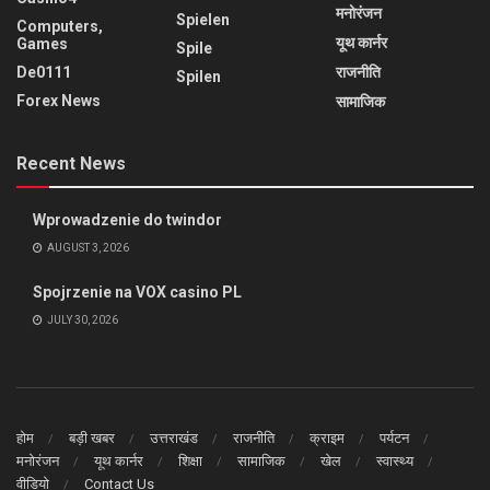
मनोरंजन
Spielen
Computers,
यूथ कार्नर
Games
Spile
De0111
राजनीति
Spilen
Forex News
सामाजिक
Recent News
Wprowadzenie do twindor
AUGUST 3, 2026
Spojrzenie na VOX casino PL
JULY 30, 2026
होम
बड़ी खबर
उत्तराखंड
राजनीति
क्राइम
पर्यटन
मनोरंजन
यूथ कार्नर
शिक्षा
सामाजिक
खेल
स्वास्थ्य
वीडियो
Contact Us