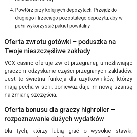
Powtórz przy kolejnych depozytach. Przejdź do
drugiego i trzeciego pozostałego depozytu, aby w
pełni wykorzystać pakiet powitalny.
Oferta zwrotu gotówki – poduszka na
Twoje nieszczęśliwe zakłady
VOX casino oferuje zwrot przegranej, umożliwiając
graczom odzyskanie części przegranych zakładów.
Jest to świetna funkcja dla użytkowników, którzy
mają pecha w serii, ponieważ daje im nową szansę
na zmianę szczęścia.
Oferta bonusu dla graczy highroller –
rozpoznawanie dużych wydatków
Dla tych, którzy lubią grać o wysokie stawki,