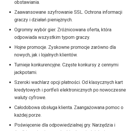
obstawiania.
Zaawansowane szyfrowanie SSL. Ochrona informacji
graczy i działań pieniężnych.
Ogromny wybór gier. Zróżnicowana oferta, która
odpowiada wszystkim typom graczy.
Hojne promocje. Zyskowne promocje zarówno dla
nowych, jak i lojalnych klientów.
Turnieje konkurencyjne. Częste konkursy z cennymi
jackpotami.
Szeroki wachlarz opcji płatności. Od klasycznych kart
kredytowych i portfeli elektronicznych po nowoczesne
waluty cyfrowe.
Całodobowa obsługa klienta. Zaangażowana pomoc o
każdej porze.
Poświęcenie dla odpowiedzialnej gry. Narzędzia i