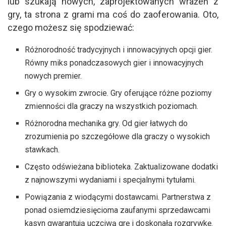
lub szukają nowych, zaprojektowanych wrażeń z
gry, ta strona z grami ma coś do zaoferowania. Oto,
czego możesz się spodziewać:
Różnorodność tradycyjnych i innowacyjnych opcji gier.
Równy miks ponadczasowych gier i innowacyjnych
nowych premier.
Gry o wysokim zwrocie. Gry oferujące różne poziomy
zmienności dla graczy na wszystkich poziomach.
Różnorodna mechanika gry. Od gier łatwych do
zrozumienia po szczegółowe dla graczy o wysokich
stawkach.
Często odświeżana biblioteka. Zaktualizowane dodatki
z najnowszymi wydaniami i specjalnymi tytułami.
Powiązania z wiodącymi dostawcami. Partnerstwa z
ponad osiemdziesięcioma zaufanymi sprzedawcami
kasyn gwarantują uczciwą grę i doskonałą rozgrywkę.