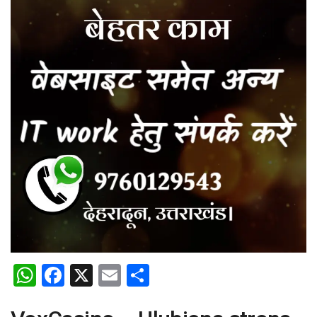
W
F
X
E
S
h
a
m
h