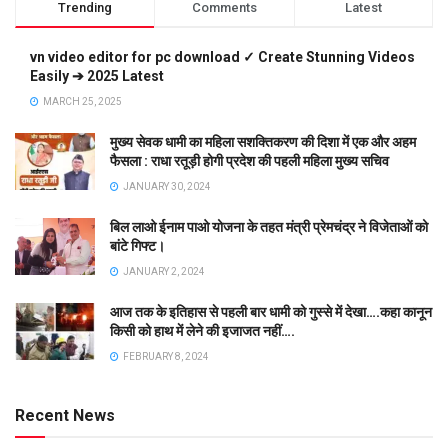
Trending
Comments
Latest
vn video editor for pc download ✓ Create Stunning Videos
Easily ➔ 2025 Latest
MARCH 25, 2025
मुख्य सेवक धामी का महिला सशक्तिकरण की दिशा में एक और अहम
फैसला : राधा रतूड़ी होगी प्रदेश की पहली महिला मुख्य सचिव
JANUARY 30, 2024
बिल लाओ ईनाम पाओ योजना के तहत मंत्री प्रेमचंद्र ने विजेताओं को
बांटे गिफ्ट।
JANUARY 2, 2024
आज तक के इतिहास से पहली बार धामी को गुस्से में देखा….कहा कानून
किसी को हाथ में लेने की इजाजत नहीं….
FEBRUARY 8, 2024
Recent News