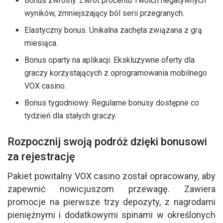
Bonus zwrotny. Zwrot procentu Twoich negatywnych
wyników, zmniejszający ból serii przegranych.
Elastyczny bonus. Unikalna zachęta związana z grą
miesiąca.
Bonus oparty na aplikacji. Ekskluzywne oferty dla
graczy korzystających z oprogramowania mobilnego
VOX casino.
Bonus tygodniowy. Regularne bonusy dostępne co
tydzień dla stałych graczy.
Rozpocznij swoją podróż dzięki bonusowi
za rejestrację
Pakiet powitalny VOX casino został opracowany, aby
zapewnić nowicjuszom przewagę. Zawiera
promocje na pierwsze trzy depozyty, z nagrodami
pieniężnymi i dodatkowymi spinami w określonych