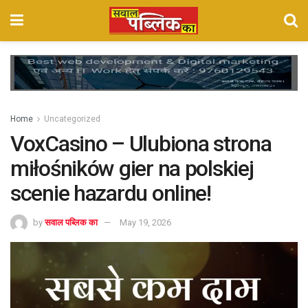
Home
Uncategorized
VoxCasino – Ulubiona strona
miłośników gier na polskiej
scenie hazardu online!
by
सवाल पब्लिक का
May 19, 2026