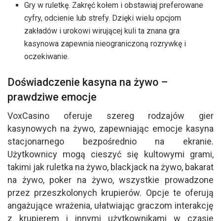
Gry w ruletkę. Zakręć kołem i obstawiaj preferowane
cyfry, odcienie lub strefy. Dzięki wielu opcjom
zakładów i urokowi wirującej kuli ta znana gra
kasynowa zapewnia nieograniczoną rozrywkę i
oczekiwanie.
Doświadczenie kasyna na żywo –
prawdziwe emocje
VoxCasino oferuje szereg rodzajów gier
kasynowych na żywo, zapewniając emocje kasyna
stacjonarnego bezpośrednio na ekranie.
Użytkownicy mogą cieszyć się kultowymi grami,
takimi jak ruletka na żywo, blackjack na żywo, bakarat
na żywo, poker na żywo, wszystkie prowadzone
przez przeszkolonych krupierów. Opcje te oferują
angażujące wrażenia, ułatwiając graczom interakcję
z krupierem i innymi użytkownikami w czasie