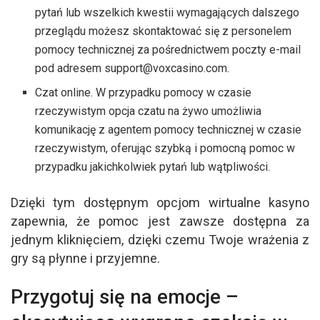
pytań lub wszelkich kwestii wymagających dalszego
przeglądu możesz skontaktować się z personelem
pomocy technicznej za pośrednictwem poczty e-mail
pod adresem support@voxcasino.com.
Czat online. W przypadku pomocy w czasie
rzeczywistym opcja czatu na żywo umożliwia
komunikację z agentem pomocy technicznej w czasie
rzeczywistym, oferując szybką i pomocną pomoc w
przypadku jakichkolwiek pytań lub wątpliwości.
Dzięki tym dostępnym opcjom wirtualne kasyno
zapewnia, że ​​pomoc jest zawsze dostępna za
jednym kliknięciem, dzięki czemu Twoje wrażenia z
gry są płynne i przyjemne.
Przygotuj się na emocje –