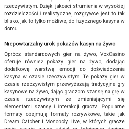
rzeczywistym. Dzięki jakości strumienia w wysokiej
rozdzielczości i realistycznej rozgrywce jest to tak
blisko, jak to tylko możliwe, do fizycznego kasyna w
domu.
Niepowtarzalny urok pokazów kasyn na żywo
Oprócz standardowych gier na żywo, VoxCasino
oferuje również pokazy gier na żywo, dodając
dodatkową warstwę emocji do doświadczenia
kasyna w czasie rzeczywistym. Te pokazy gier w
czasie rzeczywistym przewyższają tradycyjne gry
kasynowe na żywo, dając graczom szansę na grę w
czasie rzeczywistym ze zmieniającymi się
elementami szansy i interakcji gracza. Popularne
formaty obejmują formaty rozrywkowe, takie jak
Dream Catcher i Monopoly Live, w których gracze
mają okazję wziąć udział w tętniącym życiem