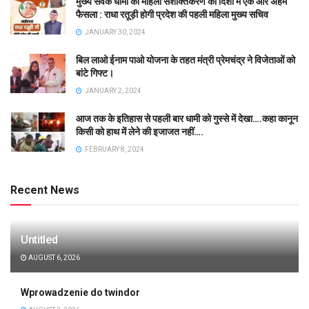
मुख्य सेवक धामी का महिला सशक्तिकरण की दिशा में एक और अहम
फैसला : राधा रतूड़ी होगी प्रदेश की पहली महिला मुख्य सचिव
JANUARY 30, 2024
बिल लाओ ईनाम पाओ योजना के तहत मंत्री प्रेमचंद्र ने विजेताओं को
बांटे गिफ्ट।
JANUARY 2, 2024
आज तक के इतिहास से पहली बार धामी को गुस्से में देखा….कहा कानून
किसी को हाथ में लेने की इजाजत नहीं….
FEBRUARY 8, 2024
Recent News
Untitled
AUGUST 6, 2026
Wprowadzenie do twindor