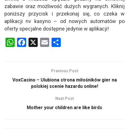
zabawie oraz możliwość dużych wygranych. Kliknij
poniższy przycisk i przekonaj się, co czeka w
aplikacji nv kasyno – od nowych automatów po
oferty specjalne dostępne jedynie w aplikacji!
W
F
X
E
S
h
a
m
h
at
ce
ail
ar
s
b
e
Previous Post
A
o
VoxCasino – Ulubiona strona miłośników gier na
p
o
polskiej scenie hazardu online!
p
k
Next Post
Mother your children are like birds