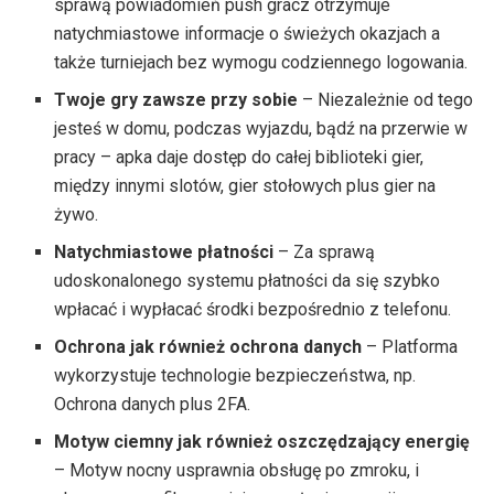
sprawą powiadomień push gracz otrzymuje
natychmiastowe informacje o świeżych okazjach a
także turniejach bez wymogu codziennego logowania.
Twoje gry zawsze przy sobie
– Niezależnie od tego
jesteś w domu, podczas wyjazdu, bądź na przerwie w
pracy – apka daje dostęp do całej biblioteki gier,
między innymi slotów, gier stołowych plus gier na
żywo.
Natychmiastowe płatności
– Za sprawą
udoskonalonego systemu płatności da się szybko
wpłacać i wypłacać środki bezpośrednio z telefonu.
Ochrona jak również ochrona danych
– Platforma
wykorzystuje technologie bezpieczeństwa, np.
Ochrona danych plus 2FA.
Motyw ciemny jak również oszczędzający energię
– Motyw nocny usprawnia obsługę po zmroku, i