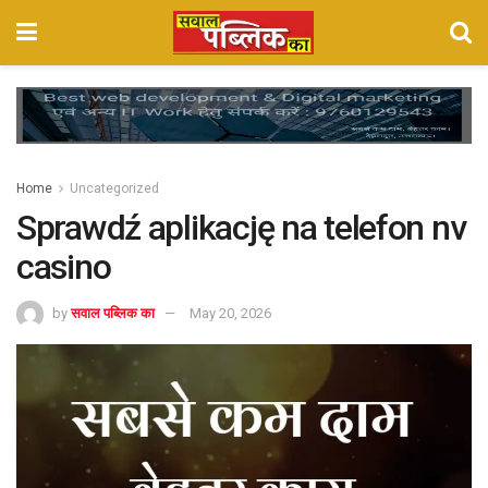
Home
Uncategorized
Sprawdź aplikację na telefon nv
casino
by
सवाल पब्लिक का
May 20, 2026