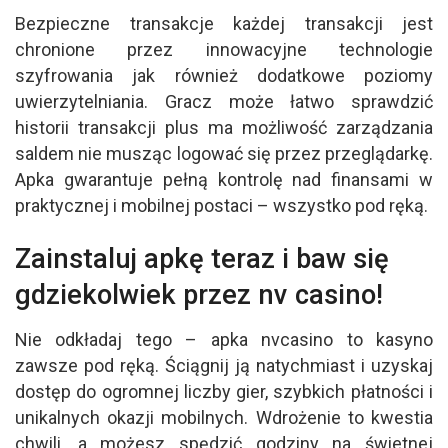
Bezpieczne transakcje każdej transakcji jest
chronione przez innowacyjne technologie
szyfrowania jak również dodatkowe poziomy
uwierzytelniania. Gracz może łatwo sprawdzić
historii transakcji plus ma możliwość zarządzania
saldem nie musząc logować się przez przeglądarkę.
Apka gwarantuje pełną kontrolę nad finansami w
praktycznej i mobilnej postaci – wszystko pod ręką.
Zainstaluj apkę teraz i baw się
gdziekolwiek przez nv casino!
Nie odkładaj tego – apka nvcasino to kasyno
zawsze pod ręką. Ściągnij ją natychmiast i uzyskaj
dostęp do ogromnej liczby gier, szybkich płatności i
unikalnych okazji mobilnych. Wdrożenie to kwestia
chwili, a możesz spędzić godziny na świetnej