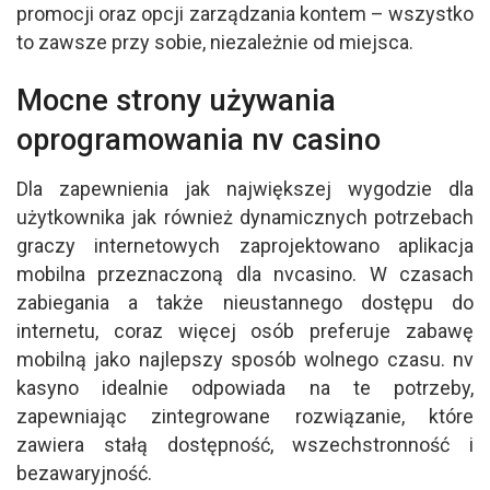
promocji oraz opcji zarządzania kontem – wszystko
to zawsze przy sobie, niezależnie od miejsca.
Mocne strony używania
oprogramowania nv casino
Dla zapewnienia jak największej wygodzie dla
użytkownika jak również dynamicznych potrzebach
graczy internetowych zaprojektowano aplikacja
mobilna przeznaczoną dla nvcasino. W czasach
zabiegania a także nieustannego dostępu do
internetu, coraz więcej osób preferuje zabawę
mobilną jako najlepszy sposób wolnego czasu. nv
kasyno idealnie odpowiada na te potrzeby,
zapewniając zintegrowane rozwiązanie, które
zawiera stałą dostępność, wszechstronność i
bezawaryjność.