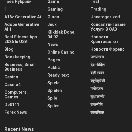
! Без Рубрики
Game
Test
1
Gaming
Trading
A16z Generative Ai
Gioco
Uncategorized
Adobe Generative
Jeux
Консалтинговые
Ai 1
Услуги В ОАЭ
Klikklak Done
Best Fitness App
04.02
Новости
2026 In USA
Криптовалют
News
Blog
Новости Форекс
Online Casino
Bookkeeping
उत्तराखंड
Pages
Business, Small
देश-विदेश
Public
Business
बड़ी खबर
Ready_text
Casino
ब्यूरोक्रेसी
Spiele
Casino4
मनोरंजन
Spielen
Computers,
यूथ कार्नर
Games
Spile
De0111
राजनीति
Spilen
Forex News
सामाजिक
Recent News