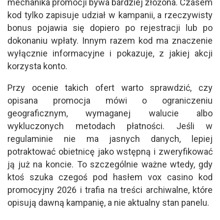
mechanika promocji bywa bardziej złożona. Czasem
kod tylko zapisuje udział w kampanii, a rzeczywisty
bonus pojawia się dopiero po rejestracji lub po
dokonaniu wpłaty. Innym razem kod ma znaczenie
wyłącznie informacyjne i pokazuje, z jakiej akcji
korzysta konto.
Przy ocenie takich ofert warto sprawdzić, czy
opisana promocja mówi o ograniczeniu
geograficznym, wymaganej walucie albo
wykluczonych metodach płatności. Jeśli w
regulaminie nie ma jasnych danych, lepiej
potraktować obietnicę jako wstępną i zweryfikować
ją już na koncie. To szczególnie ważne wtedy, gdy
ktoś szuka czegoś pod hasłem vox casino kod
promocyjny 2026 i trafia na treści archiwalne, które
opisują dawną kampanię, a nie aktualny stan panelu.