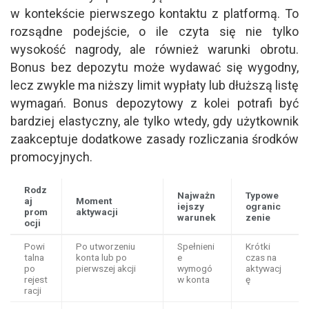
w kontekście pierwszego kontaktu z platformą. To
rozsądne podejście, o ile czyta się nie tylko
wysokość nagrody, ale również warunki obrotu.
Bonus bez depozytu może wydawać się wygodny,
lecz zwykle ma niższy limit wypłaty lub dłuższą listę
wymagań. Bonus depozytowy z kolei potrafi być
bardziej elastyczny, ale tylko wtedy, gdy użytkownik
zaakceptuje dodatkowe zasady rozliczania środków
promocyjnych.
Rodz
Najważn
Typowe
aj
Moment
iejszy
ogranic
prom
aktywacji
warunek
zenie
ocji
Powi
Po utworzeniu
Spełnieni
Krótki
talna
konta lub po
e
czas na
po
pierwszej akcji
wymogó
aktywacj
rejest
w konta
ę
racji