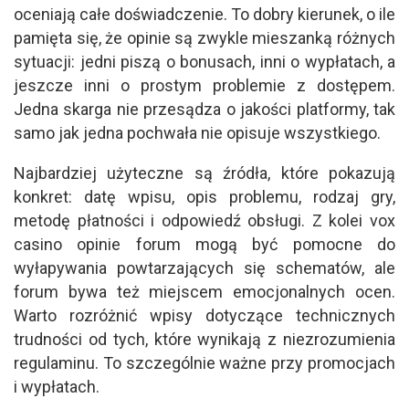
oceniają całe doświadczenie. To dobry kierunek, o ile
pamięta się, że opinie są zwykle mieszanką różnych
sytuacji: jedni piszą o bonusach, inni o wypłatach, a
jeszcze inni o prostym problemie z dostępem.
Jedna skarga nie przesądza o jakości platformy, tak
samo jak jedna pochwała nie opisuje wszystkiego.
Najbardziej użyteczne są źródła, które pokazują
konkret: datę wpisu, opis problemu, rodzaj gry,
metodę płatności i odpowiedź obsługi. Z kolei vox
casino opinie forum mogą być pomocne do
wyłapywania powtarzających się schematów, ale
forum bywa też miejscem emocjonalnych ocen.
Warto rozróżnić wpisy dotyczące technicznych
trudności od tych, które wynikają z niezrozumienia
regulaminu. To szczególnie ważne przy promocjach
i wypłatach.