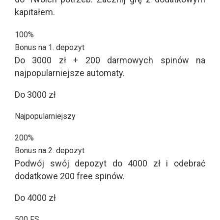
kapitałem.
100%
Bonus na 1. depozyt
Do 3000 zł + 200 darmowych spinów na
najpopularniejsze automaty.
Do 3000 zł
Najpopularniejszy
200%
Bonus na 2. depozyt
Podwój swój depozyt do 4000 zł i odebrać
dodatkowe 200 free spinów.
Do 4000 zł
500 FS