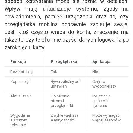
sposób korzystania może się różnić w detalach.
Wpływ mają aktualizacje systemu, zgody na
powiadomienia, pamięć urządzenia oraz to, czy
przeglądarka mobilna poprawnie zapisuje sesję.
Jeśli ktoś często wraca do konta, znaczenie ma
także to, czy telefon nie czyści danych logowania po
zamknięciu karty.
Funkcja
Przeglądarka
Aplikacja
Bez instalacji
Tak
Nie
Zapis sesji
Bywa zależny od
Często
ustawień
wygodniejszy
Aktualizacje
Po stronie
Po stronie
strony i
aplikacji i
przeglądarki
systemu
Wygoda na
Zwykle większa
Może wymagać
słabszym
elastyczność
więcej zasobów
telefonie