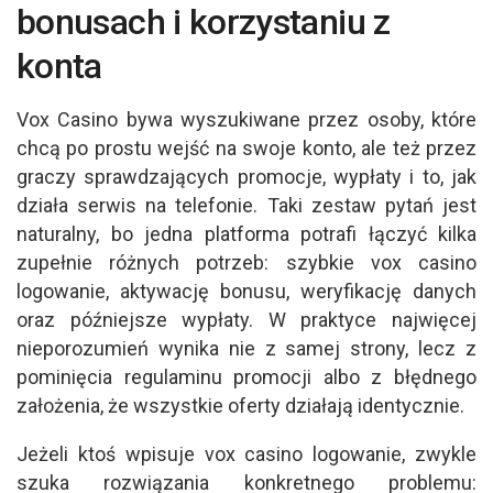
bonusach i korzystaniu z
konta
Vox Casino bywa wyszukiwane przez osoby, które
chcą po prostu wejść na swoje konto, ale też przez
graczy sprawdzających promocje, wypłaty i to, jak
działa serwis na telefonie. Taki zestaw pytań jest
naturalny, bo jedna platforma potrafi łączyć kilka
zupełnie różnych potrzeb: szybkie vox casino
logowanie, aktywację bonusu, weryfikację danych
oraz późniejsze wypłaty. W praktyce najwięcej
nieporozumień wynika nie z samej strony, lecz z
pominięcia regulaminu promocji albo z błędnego
założenia, że wszystkie oferty działają identycznie.
Jeżeli ktoś wpisuje vox casino logowanie, zwykle
szuka rozwiązania konkretnego problemu: