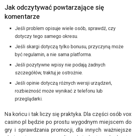
Jak odczytywać powtarzające się
komentarze
Jeśli problem opisuje wiele osób, sprawdź, czy
dotyczy tego samego okresu.
Jeśli skargi dotyczą tylko bonusu, przyczyną może
być regulamin, a nie sama platforma.
Jeśli pozytywne wpisy nie podają żadnych
szczegółów, traktuj je ostrożnie.
Jeśli opinie dotyczą różnych wersji urządzeń,
rozbieżność może wynikać z telefonu lub
przeglądarki.
Na końcu i tak liczy się praktyka. Dla części osób vox
casino pl będzie po prostu wygodnym miejscem do
gry i sprawdzania promocji, dla innych ważniejsze