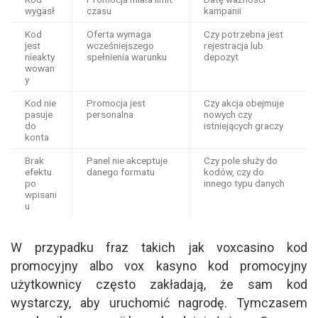
wygasł
czasu
kampanii
Kod
Oferta wymaga
Czy potrzebna jest
jest
wcześniejszego
rejestracja lub
nieakty
spełnienia warunku
depozyt
wowan
y
Kod nie
Promocja jest
Czy akcja obejmuje
pasuje
personalna
nowych czy
do
istniejących graczy
konta
Brak
Panel nie akceptuje
Czy pole służy do
efektu
danego formatu
kodów, czy do
po
innego typu danych
wpisani
u
W przypadku fraz takich jak voxcasino kod
promocyjny albo vox kasyno kod promocyjny
użytkownicy często zakładają, że sam kod
wystarczy, aby uruchomić nagrodę. Tymczasem