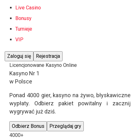
at
ce
ail
ar
Live Casino
s
b
e
Bonusy
A
o
p
o
Turnieje
p
k
VIP
Zaloguj się
Rejestracja
Licencjonowane Kasyno Online
Kasyno Nr 1
w Polsce
Ponad 4000 gier, kasyno na żywo, błyskawiczne
wypłaty. Odbierz pakiet powitalny i zacznij
wygrywać już dziś.
Odbierz Bonus
Przeglądaj gry
4000+