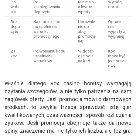
Po
Po
Minimaln
Wymóg
wpła
zaksięgowaniu
a kwota
obrotu
cie
depozytu
wpłaty
Bez
Na starcie albo
Uprawnie
Ogranicz
depo
po spełnieniu
nie do
enie
zytu
warunku
akcji
wypłaty z
promocyjnego
promocyj
wygranej
nej
Za
Po wpisaniu kodu
Widoczn
Kod
kod
i spełnieniu
ość pola
może być
warunków
na kod
jednoraz
owy
Właśnie dlatego vox casino bonusy wymagają
czytania szczegółów, a nie tylko patrzenia na sam
nagłówek oferty. Jeśli promocja mówi o darmowych
środkach, to zwykle trzeba sprawdzić listę gier
kwalifikowanych, czas ważności i sposób rozliczania
zysków. Jeśli promocja obejmuje także darmowe
spiny, znaczenie ma nie tylko ich liczba, ale też gra,