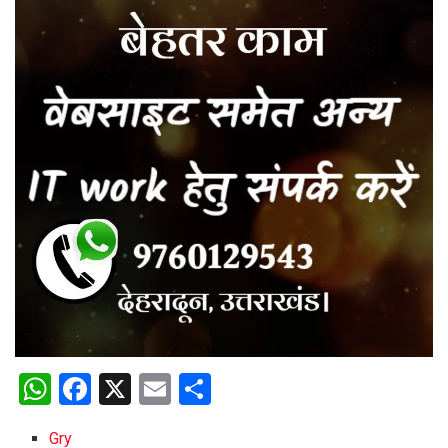
W
F
X
E
S
h
a
m
h
Gry