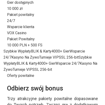
Gier dostępnych
10 000 zł
Pakiet powitalny
24/7
Wsparcie klienta
VOX Casino
Pakiet Powitalny
10 000 PLN + 500 FS
Szybkie Wypłaty
BLIK & Karty
4000+ Gier
Wsparcie
24/7
Kasyno Na Żywo
Turnieje VIP
SSL 256-bit
Szybkie
Wypłaty
BLIK & Karty
4000+ Gier
Wsparcie 24/7
Kasyno Na
Żywo
Turnieje VIP
SSL 256-bit
Oferty powitalne
Odbierz swój bonus
Trzy atrakcyjne pakiety powitalne dopasowane
do Twoich potrzeb. Zacznij grę z dodatkowym