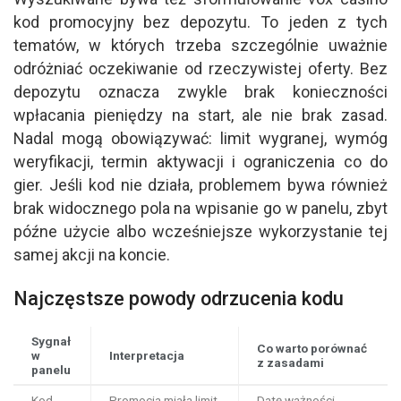
kod promocyjny bez depozytu. To jeden z tych
tematów, w których trzeba szczególnie uważnie
odróżniać oczekiwanie od rzeczywistej oferty. Bez
depozytu oznacza zwykle brak konieczności
wpłacania pieniędzy na start, ale nie brak zasad.
Nadal mogą obowiązywać: limit wygranej, wymóg
weryfikacji, termin aktywacji i ograniczenia co do
gier. Jeśli kod nie działa, problemem bywa również
brak widocznego pola na wpisanie go w panelu, zbyt
późne użycie albo wcześniejsze wykorzystanie tej
samej akcji na koncie.
Najczęstsze powody odrzucenia kodu
Sygnał
Co warto porównać
w
Interpretacja
z zasadami
panelu
Kod
Promocja miała limit
Datę ważności