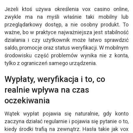
Jeżeli ktoś używa określenia vox casino online,
zwykle ma na myśli właśnie taki mobilny lub
przeglądarkowy dostęp, a nie osobny produkt. To
ważne, bo w praktyce najważniejsza jest stabilność
działania i czy użytkownik może łatwo sprawdzić
saldo, promocje oraz status weryfikacji. W mobilnym
środowisku część problemów wynika nie z konta,
tylko z ograniczeń samego urządzenia.
Wypłaty, weryfikacja i to, co
realnie wpływa na czas
oczekiwania
Wątek wypłat pojawia się naturalnie, gdy konto
zaczyna działać regularnie i pojawia się pytanie o to,
kiedy środki trafią na zewnątrz. Hasła takie jak vox