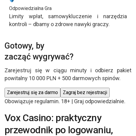
Odpowiedzialna Gra
Limity wpłat, samowykluczenie i narzędzia
kontroli – dbamy o zdrowe nawyki graczy.
Gotowy, by
zacząć wygrywać?
Zarejestruj się w ciągu minuty i odbierz pakiet
powitalny 10 000 PLN + 500 darmowych spinów.
Zarejestruj się za darmo
Zagraj bez rejestracji
Obowiązuje regulamin. 18+ | Graj odpowiedzialnie.
Vox Casino: praktyczny
przewodnik po logowaniu,