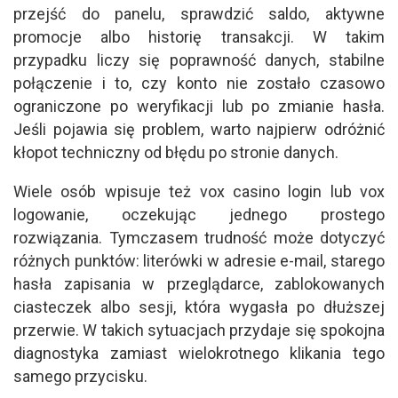
przejść do panelu, sprawdzić saldo, aktywne
promocje albo historię transakcji. W takim
przypadku liczy się poprawność danych, stabilne
połączenie i to, czy konto nie zostało czasowo
ograniczone po weryfikacji lub po zmianie hasła.
Jeśli pojawia się problem, warto najpierw odróżnić
kłopot techniczny od błędu po stronie danych.
Wiele osób wpisuje też vox casino login lub vox
logowanie, oczekując jednego prostego
rozwiązania. Tymczasem trudność może dotyczyć
różnych punktów: literówki w adresie e-mail, starego
hasła zapisania w przeglądarce, zablokowanych
ciasteczek albo sesji, która wygasła po dłuższej
przerwie. W takich sytuacjach przydaje się spokojna
diagnostyka zamiast wielokrotnego klikania tego
samego przycisku.