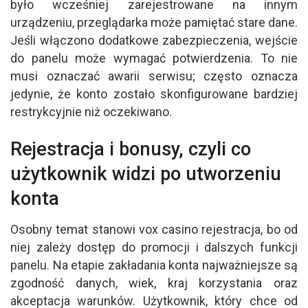
było wcześniej zarejestrowane na innym
urządzeniu, przeglądarka może pamiętać stare dane.
Jeśli włączono dodatkowe zabezpieczenia, wejście
do panelu może wymagać potwierdzenia. To nie
musi oznaczać awarii serwisu; często oznacza
jedynie, że konto zostało skonfigurowane bardziej
restrykcyjnie niż oczekiwano.
Rejestracja i bonusy, czyli co
użytkownik widzi po utworzeniu
konta
Osobny temat stanowi vox casino rejestracja, bo od
niej zależy dostęp do promocji i dalszych funkcji
panelu. Na etapie zakładania konta najważniejsze są
zgodność danych, wiek, kraj korzystania oraz
akceptacja warunków. Użytkownik, który chce od