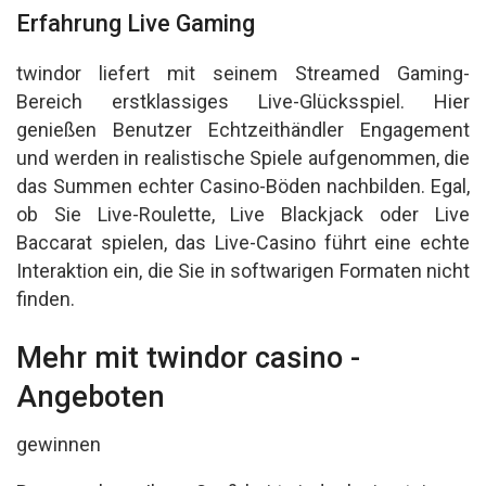
Erfahrung Live Gaming
twindor liefert mit seinem Streamed Gaming-
Bereich erstklassiges Live-Glücksspiel. Hier
genießen Benutzer Echtzeithändler Engagement
und werden in realistische Spiele aufgenommen, die
das Summen echter Casino-Böden nachbilden. Egal,
ob Sie Live-Roulette, Live Blackjack oder Live
Baccarat spielen, das Live-Casino führt eine echte
Interaktion ein, die Sie in softwarigen Formaten nicht
finden.
Mehr mit twindor casino -
Angeboten
gewinnen