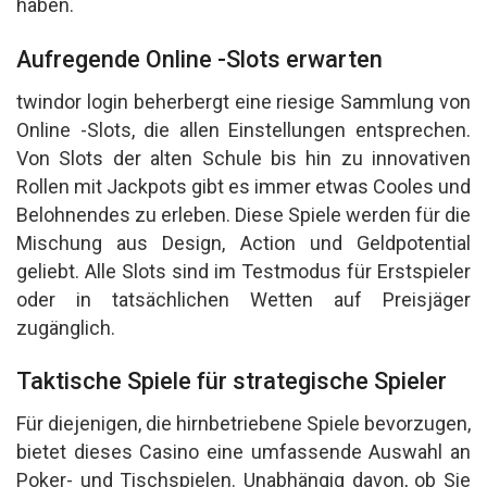
haben.
Aufregende Online -Slots erwarten
twindor login beherbergt eine riesige Sammlung von
Online -Slots, die allen Einstellungen entsprechen.
Von Slots der alten Schule bis hin zu innovativen
Rollen mit Jackpots gibt es immer etwas Cooles und
Belohnendes zu erleben. Diese Spiele werden für die
Mischung aus Design, Action und Geldpotential
geliebt. Alle Slots sind im Testmodus für Erstspieler
oder in tatsächlichen Wetten auf Preisjäger
zugänglich.
Taktische Spiele für strategische Spieler
Für diejenigen, die hirnbetriebene Spiele bevorzugen,
bietet dieses Casino eine umfassende Auswahl an
Poker- und Tischspielen. Unabhängig davon, ob Sie