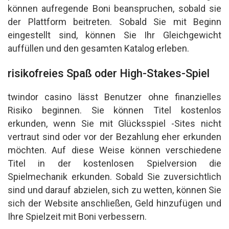
können aufregende Boni beanspruchen, sobald sie
der Plattform beitreten. Sobald Sie mit Beginn
eingestellt sind, können Sie Ihr Gleichgewicht
auffüllen und den gesamten Katalog erleben.
risikofreies Spaß oder High-Stakes-Spiel
twindor casino lässt Benutzer ohne finanzielles
Risiko beginnen. Sie können Titel kostenlos
erkunden, wenn Sie mit Glücksspiel -Sites nicht
vertraut sind oder vor der Bezahlung eher erkunden
möchten. Auf diese Weise können verschiedene
Titel in der kostenlosen Spielversion die
Spielmechanik erkunden. Sobald Sie zuversichtlich
sind und darauf abzielen, sich zu wetten, können Sie
sich der Website anschließen, Geld hinzufügen und
Ihre Spielzeit mit Boni verbessern.