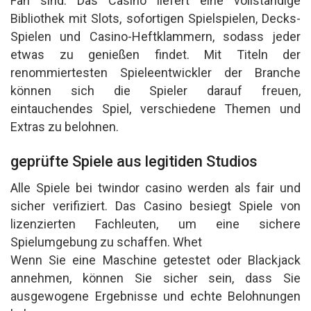
Fan sind. Das Casino liefert eine vollständige
Bibliothek mit Slots, sofortigen Spielspielen, Decks-
Spielen und Casino-Heftklammern, sodass jeder
etwas zu genießen findet. Mit Titeln der
renommiertesten Spieleentwickler der Branche
können sich die Spieler darauf freuen,
eintauchendes Spiel, verschiedene Themen und
Extras zu belohnen.
geprüfte Spiele aus legitiden Studios
Alle Spiele bei twindor casino werden als fair und
sicher verifiziert. Das Casino besiegt Spiele von
lizenzierten Fachleuten, um eine sichere
Spielumgebung zu schaffen. Whet
Wenn Sie eine Maschine getestet oder Blackjack
annehmen, können Sie sicher sein, dass Sie
ausgewogene Ergebnisse und echte Belohnungen