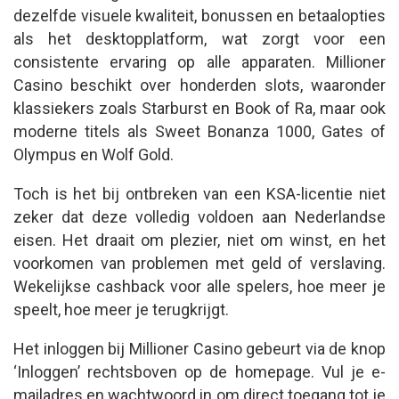
dezelfde visuele kwaliteit, bonussen en betaalopties
als het desktopplatform, wat zorgt voor een
consistente ervaring op alle apparaten. Millioner
Casino beschikt over honderden slots, waaronder
klassiekers zoals Starburst en Book of Ra, maar ook
moderne titels als Sweet Bonanza 1000, Gates of
Olympus en Wolf Gold.
Toch is het bij ontbreken van een KSA-licentie niet
zeker dat deze volledig voldoen aan Nederlandse
eisen. Het draait om plezier, niet om winst, en het
voorkomen van problemen met geld of verslaving.
Wekelijkse cashback voor alle spelers, hoe meer je
speelt, hoe meer je terugkrijgt.
Het inloggen bij Millioner Casino gebeurt via de knop
‘Inloggen’ rechtsboven op de homepage. Vul je e-
mailadres en wachtwoord in om direct toegang tot je