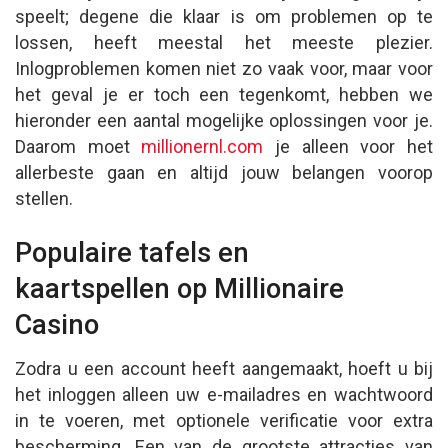
at
ce
ail
ar
speelt; degene die klaar is om problemen op te
s
b
e
lossen, heeft meestal het meeste plezier.
A
o
Inlogproblemen komen niet zo vaak voor, maar voor
p
o
het geval je er toch een tegenkomt, hebben we
hieronder een aantal mogelijke oplossingen voor je.
p
k
Daarom moet
millionernl.com
je alleen voor het
allerbeste gaan en altijd jouw belangen voorop
stellen.
Populaire tafels en
kaartspellen op Millionaire
Casino
Zodra u een account heeft aangemaakt, hoeft u bij
het inloggen alleen uw e-mailadres en wachtwoord
in te voeren, met optionele verificatie voor extra
bescherming. Een van de grootste attracties van