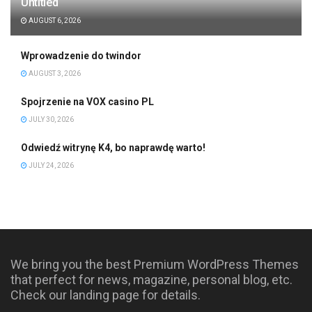
Untitled
AUGUST 6, 2026
Wprowadzenie do twindor
AUGUST 3, 2026
Spojrzenie na VOX casino PL
JULY 30, 2026
Odwiedź witrynę K4, bo naprawdę warto!
JULY 24, 2026
We bring you the best Premium WordPress Themes
that perfect for news, magazine, personal blog, etc.
Check our landing page for details.