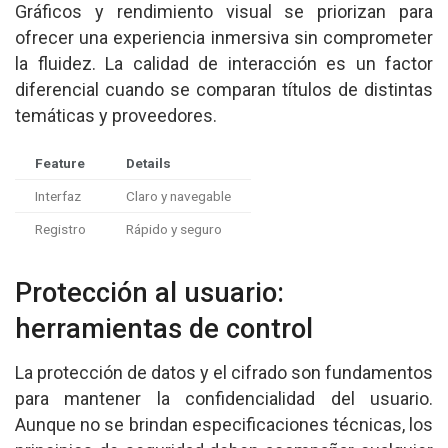
Gráficos y rendimiento visual se priorizan para
ofrecer una experiencia inmersiva sin comprometer
la fluidez. La calidad de interacción es un factor
diferencial cuando se comparan títulos de distintas
temáticas y proveedores.
Feature
Details
Interfaz
Claro y navegable
Registro
Rápido y seguro
Protección al usuario:
herramientas de control
La protección de datos y el cifrado son fundamentos
para mantener la confidencialidad del usuario.
Aunque no se brindan especificaciones técnicas, los