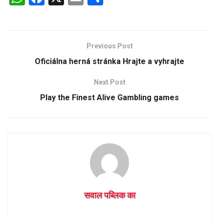
h
a
m
h
at
ce
ail
ar
s
b
e
Previous Post
A
o
Oficiálna herná stránka Hrajte a vyhrajte
p
o
Next Post
p
k
Play the Finest Alive Gambling games
सवाल पब्लिक का