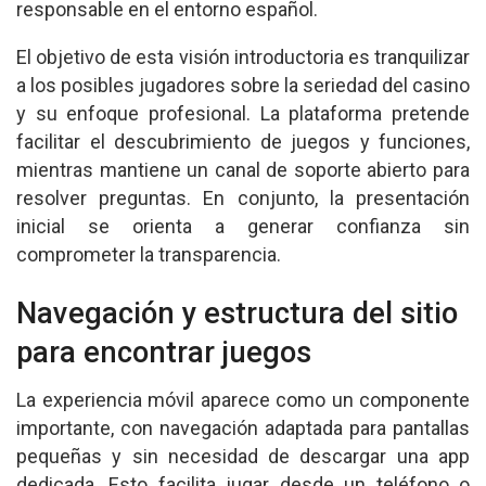
responsable en el entorno español.
El objetivo de esta visión introductoria es tranquilizar
a los posibles jugadores sobre la seriedad del casino
y su enfoque profesional. La plataforma pretende
facilitar el descubrimiento de juegos y funciones,
mientras mantiene un canal de soporte abierto para
resolver preguntas. En conjunto, la presentación
inicial se orienta a generar confianza sin
comprometer la transparencia.
Navegación y estructura del sitio
para encontrar juegos
La experiencia móvil aparece como un componente
importante, con navegación adaptada para pantallas
pequeñas y sin necesidad de descargar una app
dedicada. Esto facilita jugar desde un teléfono o