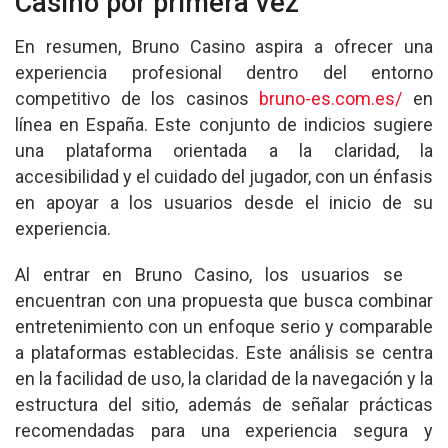
s
b
e
Casino por primera vez
A
o
En resumen, Bruno Casino aspira a ofrecer una
p
o
experiencia profesional dentro del entorno
p
k
competitivo de los casinos
bruno-es.com.es/
en
línea en España. Este conjunto de indicios sugiere
una plataforma orientada a la claridad, la
accesibilidad y el cuidado del jugador, con un énfasis
en apoyar a los usuarios desde el inicio de su
experiencia.
Al entrar en Bruno Casino, los usuarios se
encuentran con una propuesta que busca combinar
entretenimiento con un enfoque serio y comparable
a plataformas establecidas. Este análisis se centra
en la facilidad de uso, la claridad de la navegación y la
estructura del sitio, además de señalar prácticas
recomendadas para una experiencia segura y