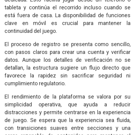
tableta y continúa el recorrido incluso cuando se
está fuera de casa. La disponibilidad de funciones
clave en móvil es crucial para mantener la
continuidad del juego.
El proceso de registro se presenta como sencillo,
con pasos claros para crear una cuenta y verificar
datos. Aunque los detalles de verificación no se
detallan, la estructura sugiere un flujo directo que
favorece la rapidez sin sacrificar seguridad ni
cumplimiento regulatorio.
El rendimiento de la plataforma se valora por su
simplicidad operativa, que ayuda a reducir
distracciones y permite centrarse en la experiencia
de juego. Se espera que la experiencia sea fluida,
con transiciones suaves entre secciones y una