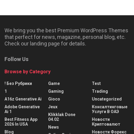
We bring you the best Premium WordPress Themes
that perfect for news, magazine, personal blog, etc.
Check our landing page for details.
Follow Us
Browse by Category
! Без Рубрики
Game
Test
1
Gaming
Trading
A16z Generative Ai
Gioco
Uncategorized
Adobe Generative
Jeux
Консалтинговые
Ai 1
Услуги В ОАЭ
Klikklak Done
Best Fitness App
04.02
Новости
2026 In USA
Криптовалют
News
Blog
Новости Форекс