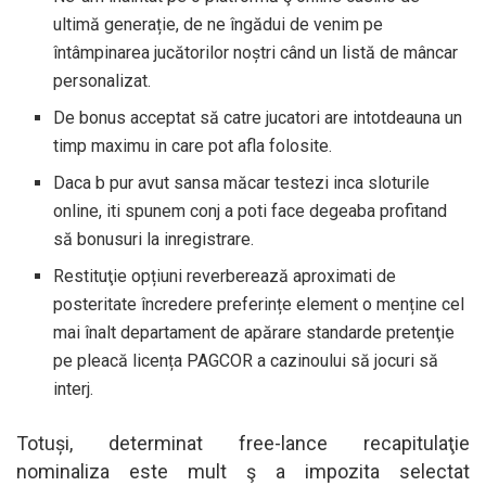
ultimă generație, de ne îngădui de venim pe
întâmpinarea jucătorilor noștri când un listă de mâncar
personalizat.
De bonus acceptat să catre jucatori are intotdeauna un
timp maximu in care pot afla folosite.
Daca b pur avut sansa măcar testezi inca sloturile
online, iti spunem conj a poti face degeaba profitand
să bonusuri la inregistrare.
Restituţie opțiuni reverberează aproximati de
posteritate încredere preferințe element o menține cel
mai înalt departament de apărare standarde pretenţie
pe pleacă licența PAGCOR a cazinoului să jocuri să
interj.
Totuși, determinat free-lance recapitulaţie
nominaliza este mult ş a impozita selectat