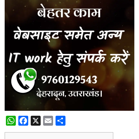
W
F
X
E
S
h
a
m
h