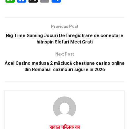
h
a
m
h
at
ce
ail
ar
s
b
e
Previous Post
A
o
Big Time Gaming Jocuri De Înregistrare de conectare
p
o
hitnspin Sloturi Meci Grati
p
k
Next Post
Acel Casino medusa 2 măciucă chestiune casino online
din România ️ cazinouri sigure în 2026
सवाल पब्लिक का