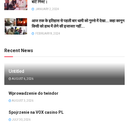
बांटे गिफ्ट।
JANUARY 2, 2024
आज तक के इतिहास से पहली बार धामी को गुस्से में देखा….कहा कानून
किसी को हाथ में लेने की इजाजत नहीं….
FEBRUARY 8, 2024
Recent News
Untitled
AUGUST 6, 2026
Wprowadzenie do twindor
AUGUST 3, 2026
Spojrzenie na VOX casino PL
JULY 30, 2026