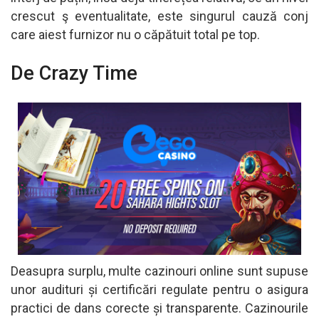
crescut ş eventualitate, este singurul cauză conj
care aiest furnizor nu o căpătuit total pe top.
De Crazy Time
Deasupra surplu, multe cazinouri online sunt supuse
unor audituri și certificări regulate pentru o asigura
practici de dans corecte și transparente. Cazinourile