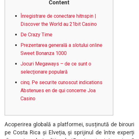
at
ce
ail
ar
Content
s
b
e
Înregistrare de conectare hitnspin |
A
o
Discover the World au 21bit Casino
p
o
De Crazy Time
p
k
Prezentarea generală a slotului online
Sweet Bonanza 1000
Jocuri Megaways – de ce sunt o
selecţionare populară
cinq. Pe securite cunoscut indications
Abstenues en de qui concerne Joa
Casino
Acoperirea globală a platformei, susținută de birouri
pe Costa Rica și Elveția, și sprijinul de între experți