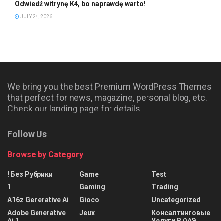
Odwiedź witrynę K4, bo naprawdę warto!
JULY 24, 2026
We bring you the best Premium WordPress Themes
that perfect for news, magazine, personal blog, etc.
Check our landing page for details.
Follow Us
Browse by Category
! Без Рубрики
Game
Test
1
Gaming
Trading
A16z Generative Ai
Gioco
Uncategorized
Adobe Generative
Jeux
Консалтинговые
Ai 1
Услуги В ОАЭ