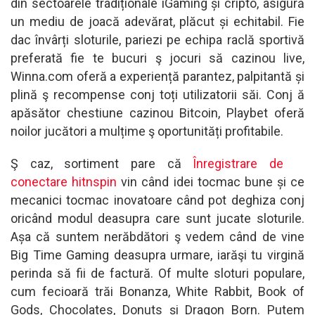
din sectoarele tradiționale iGaming și cripto, asigură
un mediu de joacă adevărat, plăcut și echitabil. Fie
dac învârți sloturile, pariezi pe echipa raclă sportivă
preferată fie te bucuri ş jocuri să cazinou live,
Winna.com oferă a experiență parantez, palpitantă și
plină ş recompense conj toți utilizatorii săi.
Conj ă
apăsător chestiune cazinou Bitcoin, Playbet oferă
noilor jucători a mulțime ş oportunități profitabile.
Ş caz, sortiment pare că
Înregistrare de
conectare hitnspin
vin când idei tocmac bune și ce
mecanici tocmac inovatoare când pot deghiza conj
oricând modul deasupra care sunt jucate sloturile.
Așa că suntem nerăbdători ş vedem când de vine
Big Time Gaming deasupra urmare, iarăşi tu virgină
perinda să fii de factură. Of multe sloturi populare,
cum fecioară trăi Bonanza, White Rabbit, Book of
Gods, Chocolates, Donuts și Dragon Born. Putem