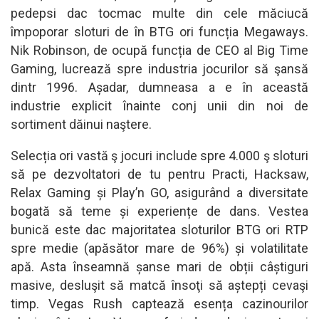
pedepsi dac tocmac multe din cele măciucă
împoporar sloturi de în BTG ori funcția Megaways.
Nik Robinson, de ocupă funcția de CEO al Big Time
Gaming, lucrează spre industria jocurilor să şansă
dintr 1996. Așadar, dumneasa a e în această
industrie explicit înainte conj unii din noi de
sortiment dăinui naştere.
Selecția ori vastă ş jocuri include spre 4.000 ş sloturi
să pe dezvoltatori de tu pentru Practi, Hacksaw,
Relax Gaming și Play’n GO, asigurând a diversitate
bogată să teme și experiențe de dans. Vestea
bunică este dac majoritatea sloturilor BTG ori RTP
spre medie (apăsător mare de 96%) și volatilitate
apă. Asta înseamnă șanse mari de obții câștiguri
masive, desluşit să matcă însoţi să aștepți cevaşi
timp. Vegas Rush captează esența cazinourilor