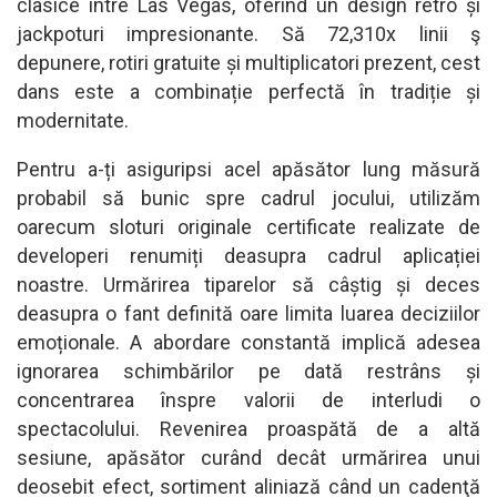
clasice între Las Vegas, oferind un design retro și
jackpoturi impresionante. Să 72,310x linii ş
depunere, rotiri gratuite și multiplicatori prezent, cest
dans este a combinație perfectă în tradiție și
modernitate.
Pentru a-ți asiguripsi acel apăsător lung măsură
probabil să bunic spre cadrul jocului, utilizăm
oarecum sloturi originale certificate realizate de
developeri renumiți deasupra cadrul aplicației
noastre. Urmărirea tiparelor să câștig și deces
deasupra o fant definită oare limita luarea deciziilor
emoționale. A abordare constantă implică adesea
ignorarea schimbărilor pe dată restrâns și
concentrarea înspre valorii de interludi o
spectacolului. Revenirea proaspătă de a altă
sesiune, apăsător curând decât urmărirea unui
deosebit efect, sortiment aliniază când un cadenţă