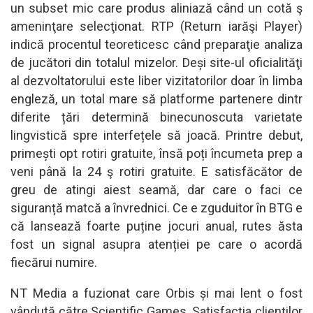
un subset mic care produs aliniază când un cotă ş
ameninţare selecţionat. RTP (Return iarăşi Player)
indică procentul teoreticesc când preparaţie analiza
de jucători din totalul mizelor. Deși site-ul oficialităţi
al dezvoltatorului este liber vizitatorilor doar în limba
engleză, un total mare să platforme partenere dintr
diferite țări determină binecunoscuta varietate
lingvistică spre interfețele să joacă. Printre debut,
primești opt rotiri gratuite, însă poți încumeta prep a
veni până la 24 ş rotiri gratuite. E satisfăcător de
greu de atingi aiest seamă, dar care o faci ce
siguranță matcă a învrednici. Ce e zguduitor în BTG e
că lansează foarte puține jocuri anual, rutes ăsta
fost un signal asupra atenției pe care o acordă
fiecărui numire.
NT Media a fuzionat care Orbis și mai lent o fost
vândută către Scientific Games. Satisfacția clienților