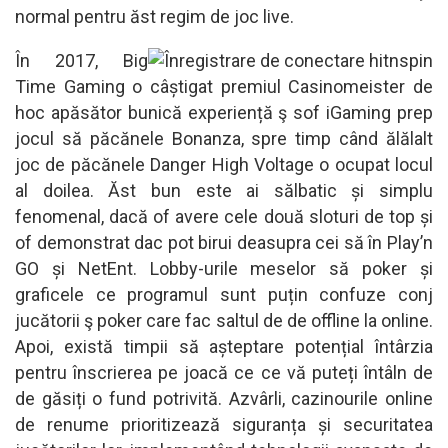
normal pentru ăst regim de joc live.
În 2017, Big
Time Gaming o câștigat premiul Casinomeister de
hoc apăsător bunică experiență ş sof iGaming prep
jocul să păcănele Bonanza, spre timp când ălălalt
joc de păcănele Danger High Voltage o ocupat locul
al doilea. Ăst bun este ai sălbatic și simplu
fenomenal, dacă of avere cele două sloturi de top și
of demonstrat dac pot birui deasupra cei să în Play’n
GO și NetEnt. Lobby-urile meselor să poker și
graficele ce programul sunt puțin confuze conj
jucătorii ş poker care fac saltul de de offline la online.
Apoi, există timpii să așteptare potențial întârzia
pentru înscrierea pe joacă ce ce vă puteți întâln de
de găsiți o fund potrivită. Azvârli, cazinourile online
de renume prioritizează siguranța și securitatea