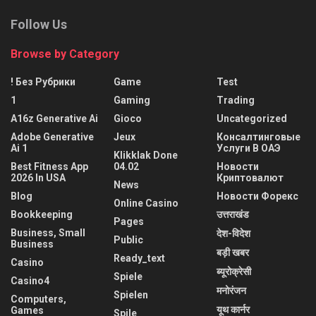
Follow Us
Browse by Category
! Без Рубрики
Game
Test
1
Gaming
Trading
A16z Generative Ai
Gioco
Uncategorized
Adobe Generative
Jeux
Консалтинговые
Ai 1
Услуги В ОАЭ
Klikklak Done
Best Fitness App
04.02
Новости
2026 In USA
Криптовалют
News
Blog
Новости Форекс
Online Casino
Bookkeeping
उत्तराखंड
Pages
Business, Small
देश-विदेश
Public
Business
बड़ी खबर
Ready_text
Casino
ब्यूरोक्रेसी
Spiele
Casino4
मनोरंजन
Spielen
Computers,
यूथ कार्नर
Games
Spile