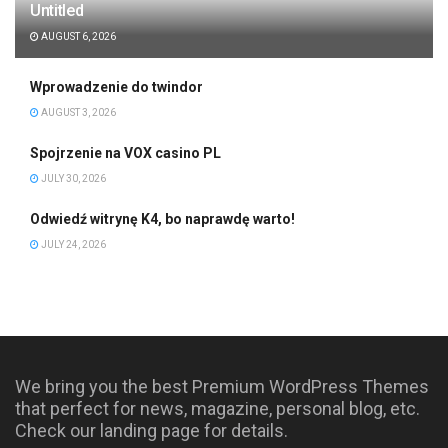
Untitled
AUGUST 6, 2026
Wprowadzenie do twindor
AUGUST 3, 2026
Spojrzenie na VOX casino PL
JULY 30, 2026
Odwiedź witrynę K4, bo naprawdę warto!
JULY 24, 2026
We bring you the best Premium WordPress Themes
that perfect for news, magazine, personal blog, etc.
Check our landing page for details.