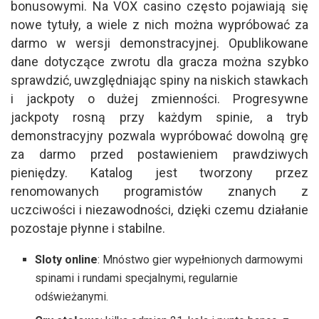
bonusowymi. Na VOX casino często pojawiają się
nowe tytuły, a wiele z nich można wypróbować za
darmo w wersji demonstracyjnej. Opublikowane
dane dotyczące zwrotu dla gracza można szybko
sprawdzić, uwzględniając spiny na niskich stawkach
i jackpoty o dużej zmienności. Progresywne
jackpoty rosną przy każdym spinie, a tryb
demonstracyjny pozwala wypróbować dowolną grę
za darmo przed postawieniem prawdziwych
pieniędzy. Katalog jest tworzony przez
renomowanych programistów znanych z
uczciwości i niezawodności, dzięki czemu działanie
pozostaje płynne i stabilne.
Sloty online
: Mnóstwo gier wypełnionych darmowymi
spinami i rundami specjalnymi, regularnie
odświeżanymi.