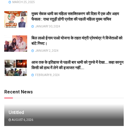
MARCH 25, 2025
मुख्य सेवक धामी का महिला सशक्तिकरण की दिशा में एक और अहम
फैसला : राधा रतूड़ी होगी प्रदेश की पहली महिला मुख्य सचिव
JANUARY 30, 2024
बिल लाओ ईनाम पाओ योजना के तहत मंत्री प्रेमचंद्र ने विजेताओं को
बांटे गिफ्ट।
JANUARY 2, 2024
आज तक के इतिहास से पहली बार धामी को गुस्से में देखा….कहा कानून
किसी को हाथ में लेने की इजाजत नहीं….
FEBRUARY 8, 2024
Recent News
Untitled
AUGUST 6, 2026