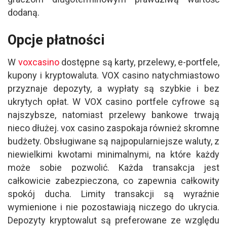
dodaną.
Opcje płatności
W
voxcasino
dostępne są karty, przelewy, e-portfele,
kupony i kryptowaluta. VOX casino natychmiastowo
przyznaje depozyty, a wypłaty są szybkie i bez
ukrytych opłat. W VOX casino portfele cyfrowe są
najszybsze, natomiast przelewy bankowe trwają
nieco dłużej. vox casino zaspokaja również skromne
budżety. Obsługiwane są najpopularniejsze waluty, z
niewielkimi kwotami minimalnymi, na które każdy
może sobie pozwolić. Każda transakcja jest
całkowicie zabezpieczona, co zapewnia całkowity
spokój ducha. Limity transakcji są wyraźnie
wymienione i nie pozostawiają niczego do ukrycia.
Depozyty kryptowalut są preferowane ze względu