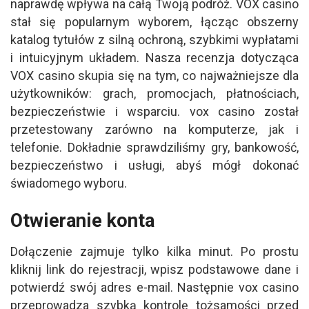
naprawdę wpływa na całą Twoją podróż. VOX casino
p
o
stał się popularnym wyborem, łącząc obszerny
p
k
katalog tytułów z silną ochroną, szybkimi wypłatami
i intuicyjnym układem. Nasza recenzja dotycząca
VOX casino skupia się na tym, co najważniejsze dla
użytkowników: grach, promocjach, płatnościach,
bezpieczeństwie i wsparciu. vox casino został
przetestowany zarówno na komputerze, jak i
telefonie. Dokładnie sprawdziliśmy gry, bankowość,
bezpieczeństwo i usługi, abyś mógł dokonać
świadomego wyboru.
Otwieranie konta
Dołączenie zajmuje tylko kilka minut. Po prostu
kliknij link do rejestracji, wpisz podstawowe dane i
potwierdź swój adres e-mail. Następnie vox casino
przeprowadza szybką kontrolę tożsamości przed