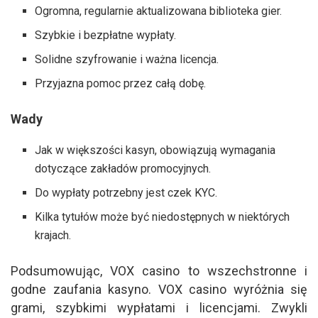
Ogromna, regularnie aktualizowana biblioteka gier.
Szybkie i bezpłatne wypłaty.
Solidne szyfrowanie i ważna licencja.
Przyjazna pomoc przez całą dobę.
Wady
Jak w większości kasyn, obowiązują wymagania
dotyczące zakładów promocyjnych.
Do wypłaty potrzebny jest czek KYC.
Kilka tytułów może być niedostępnych w niektórych
krajach.
Podsumowując, VOX casino to wszechstronne i
godne zaufania kasyno. VOX casino wyróżnia się
grami, szybkimi wypłatami i licencjami. Zwykli