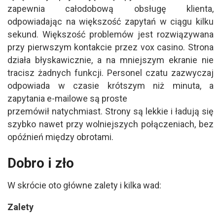
zapewnia całodobową obsługę klienta,
odpowiadając na większość zapytań w ciągu kilku
sekund. Większość problemów jest rozwiązywana
przy pierwszym kontakcie przez vox casino. Strona
działa błyskawicznie, a na mniejszym ekranie nie
tracisz żadnych funkcji. Personel czatu zazwyczaj
odpowiada w czasie krótszym niż minuta, a
zapytania e-mailowe są proste
przemówił natychmiast. Strony są lekkie i ładują się
szybko nawet przy wolniejszych połączeniach, bez
opóźnień między obrotami.
Dobro i zło
W skrócie oto główne zalety i kilka wad:
Zalety