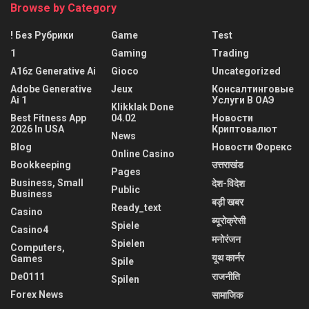
Browse by Category
! Без Рубрики
Game
Test
1
Gaming
Trading
A16z Generative Ai
Gioco
Uncategorized
Adobe Generative
Jeux
Консалтинговые
Ai 1
Услуги В ОАЭ
Klikklak Done
Best Fitness App
04.02
Новости
2026 In USA
Криптовалют
News
Blog
Новости Форекс
Online Casino
Bookkeeping
उत्तराखंड
Pages
Business, Small
देश-विदेश
Public
Business
बड़ी खबर
Ready_text
Casino
ब्यूरोक्रेसी
Spiele
Casino4
मनोरंजन
Spielen
Computers,
यूथ कार्नर
Games
Spile
De0111
राजनीति
Spilen
Forex News
सामाजिक