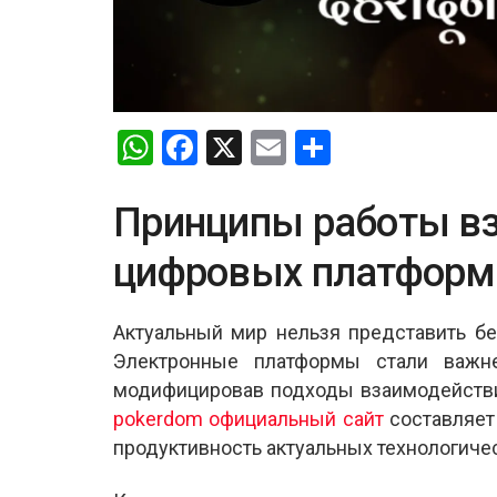
W
F
X
E
S
h
a
m
h
at
ce
ail
ar
Принципы работы в
s
b
e
цифровых платформ
A
o
p
o
Актуальный мир нельзя представить бе
p
k
Электронные платформы стали важн
модифицировав подходы взаимодействи
pokerdom официальный сайт
составляет
продуктивность актуальных технологиче