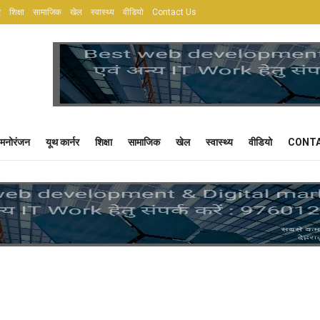
र
शिक्षा
सामाजिक
खेल
स्वास्थ्य
वीडियो
Contact Us
मनोरंजन
यूथ कार्नर
शिक्षा
सामाजिक
खेल
स्वास्थ्य
वीडियो
CONTA
ы