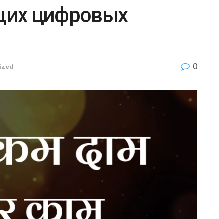
щих цифровых
0
ized