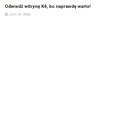
Odwiedź witrynę K4, bo naprawdę warto!
JULY 24, 2026