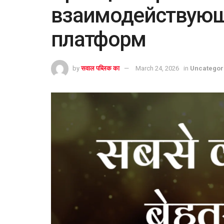
взаимодействую
платформ
by
सवाल पब्लिक का
March 24, 2026
in
Uncategor