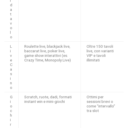
i
d
a
t
a
v
o
l
o
L
Roulette live, blackjack live,
Oltre 150 tavoli
i
baccarat live, poker live,
live, con varianti
v
game show interattivi (es.
VIP e tavoli
e
Crazy Time, Monopoly Live)
illimitati
C
a
s
i
n
o
G
Scratch, ruote, dadi, formati
Ottimi per
i
instant win e mini‑giochi
sessioni brevi o
o
come “intervallo”
c
tra slot
h
i
r