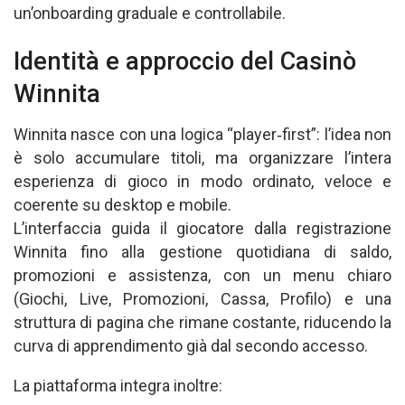
un’onboarding graduale e controllabile.
Identità e approccio del Casinò
Winnita
Winnita nasce con una logica “player‑first”: l’idea non
è solo accumulare titoli, ma organizzare l’intera
esperienza di gioco in modo ordinato, veloce e
coerente su desktop e mobile.
L’interfaccia guida il giocatore dalla registrazione
Winnita fino alla gestione quotidiana di saldo,
promozioni e assistenza, con un menu chiaro
(Giochi, Live, Promozioni, Cassa, Profilo) e una
struttura di pagina che rimane costante, riducendo la
curva di apprendimento già dal secondo accesso.
La piattaforma integra inoltre: