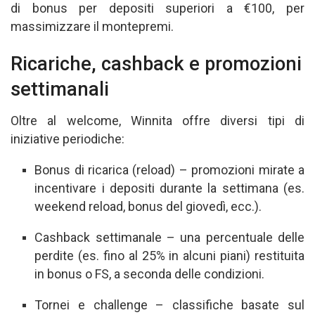
di bonus per depositi superiori a €100, per
massimizzare il montepremi.
Ricariche, cashback e promozioni
settimanali
Oltre al welcome, Winnita offre diversi tipi di
iniziative periodiche:
Bonus di ricarica (reload) – promozioni mirate a
incentivare i depositi durante la settimana (es.
weekend reload, bonus del giovedì, ecc.).
Cashback settimanale – una percentuale delle
perdite (es. fino al 25% in alcuni piani) restituita
in bonus o FS, a seconda delle condizioni.
Tornei e challenge – classifiche basate sul