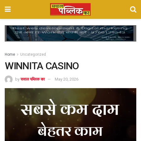
Home
Uncategorized
WINNITA CASINO
by
सवाल पब्लिक का
May 20, 2026