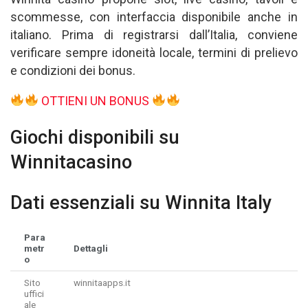
scommesse, con interfaccia disponibile anche in
italiano. Prima di registrarsi dall’Italia, conviene
verificare sempre idoneità locale, termini di prelievo
e condizioni dei bonus.
OTTIENI UN BONUS
Giochi disponibili su
Winnitacasino
Dati essenziali su Winnita Italy
Para
metr
Dettagli
o
Sito
winnitaapps.it
uffici
ale