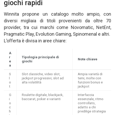
giochi rapidi
Winnita propone un catalogo molto ampio, con
diversi migliaia di titoli provenienti da oltre 70
provider, tra cui marchi come Novomatic, NetEnt,
Pragmatic Play, Evolution Gaming, Spinomenal e altri.
L’offerta è divisa in aree chiare:
A
r
Tipologia principale di
Note chiave
e
giochi
a
S
Slot classiche, video slot,
Ampia varietà di
l
jackpot progressivi, slot ad
temi, molte con
o
alta volatilità
funzioni bonus e
t
jackpot
G
Roulette digitale, blackjack,
Interfaccia
i
baccarat, poker e varianti
essenziale, ritmo
o
controllato,
c
adatto a chi
h
predilige strategia