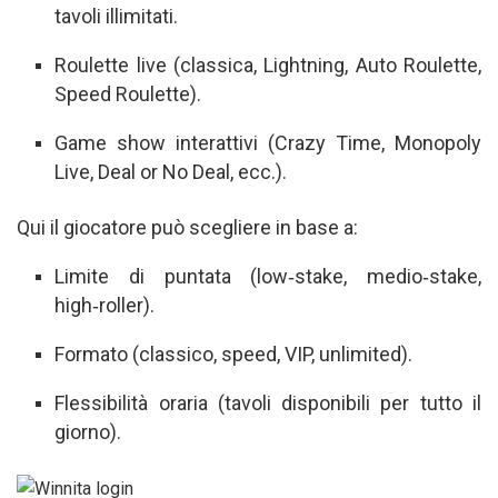
tavoli illimitati.
Roulette live (classica, Lightning, Auto Roulette,
Speed Roulette).
Game show interattivi (Crazy Time, Monopoly
Live, Deal or No Deal, ecc.).
Qui il giocatore può scegliere in base a:
Limite di puntata (low‑stake, medio‑stake,
high‑roller).
Formato (classico, speed, VIP, unlimited).
Flessibilità oraria (tavoli disponibili per tutto il
giorno).