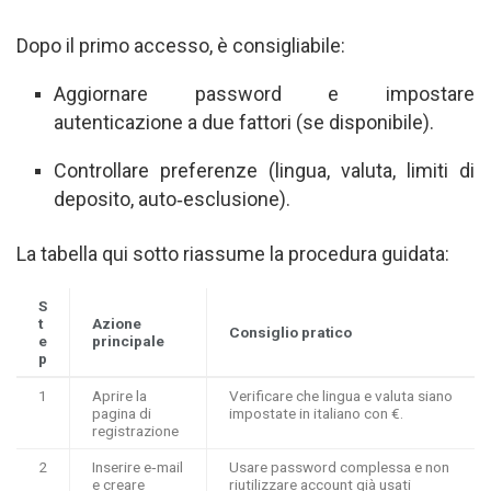
Dopo il primo accesso, è consigliabile:
Aggiornare password e impostare
autenticazione a due fattori (se disponibile).
Controllare preferenze (lingua, valuta, limiti di
deposito, auto‑esclusione).
La tabella qui sotto riassume la procedura guidata:
S
t
Azione
Consiglio pratico
e
principale
p
1
Aprire la
Verificare che lingua e valuta siano
pagina di
impostate in italiano con €.
registrazione
2
Inserire e‑mail
Usare password complessa e non
e creare
riutilizzare account già usati