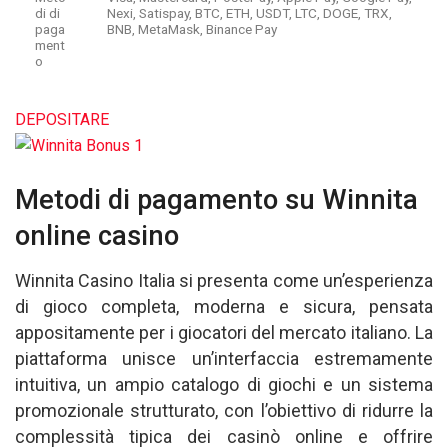
di di
Nexi, Satispay, BTC, ETH, USDT, LTC, DOGE, TRX,
paga
BNB, MetaMask, Binance Pay
ment
o
DEPOSITARE
Metodi di pagamento su Winnita
online casino
Winnita Casino Italia si presenta come un’esperienza
di gioco completa, moderna e sicura, pensata
appositamente per i giocatori del mercato italiano. La
piattaforma unisce un’interfaccia estremamente
intuitiva, un ampio catalogo di giochi e un sistema
promozionale strutturato, con l’obiettivo di ridurre la
complessità tipica dei casinò online e offrire