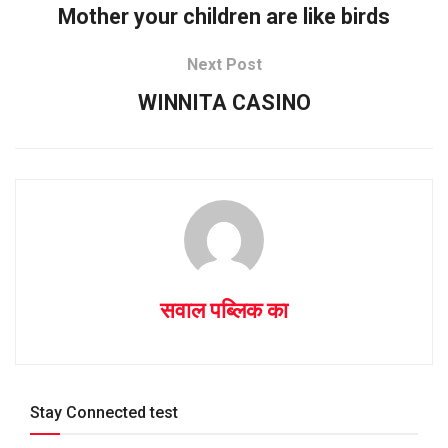
A
o
Mother your children are like birds
p
o
Next Post
p
k
WINNITA CASINO
सवाल पब्लिक का
Stay Connected test