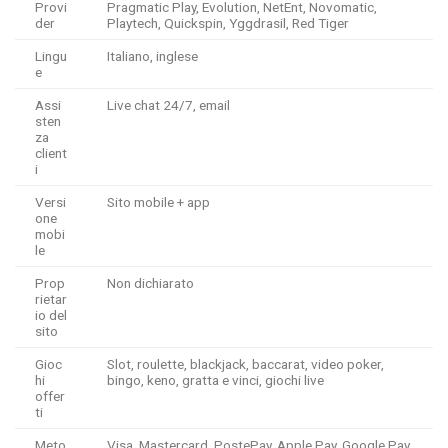
Provi
Pragmatic Play, Evolution, NetEnt, Novomatic,
der
Playtech, Quickspin, Yggdrasil, Red Tiger
Lingu
Italiano, inglese
e
Assi
Live chat 24/7, email
sten
za
client
i
Versi
Sito mobile + app
one
mobi
le
Prop
Non dichiarato
rietar
io del
sito
Gioc
Slot, roulette, blackjack, baccarat, video poker,
hi
bingo, keno, gratta e vinci, giochi live
offer
ti
Meto
Visa, Mastercard, PostePay, Apple Pay, Google Pay,