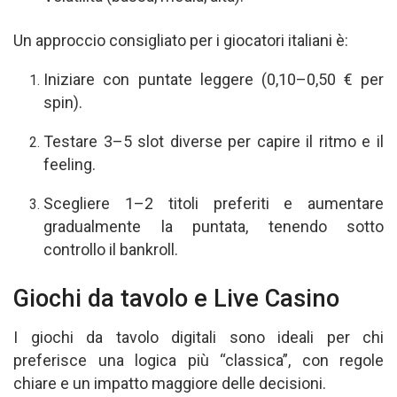
Un approccio consigliato per i giocatori italiani è:
Iniziare con puntate leggere (0,10–0,50 € per
spin).
Testare 3–5 slot diverse per capire il ritmo e il
feeling.
Scegliere 1–2 titoli preferiti e aumentare
gradualmente la puntata, tenendo sotto
controllo il bankroll.
Giochi da tavolo e Live Casino
I giochi da tavolo digitali sono ideali per chi
preferisce una logica più “classica”, con regole
chiare e un impatto maggiore delle decisioni.