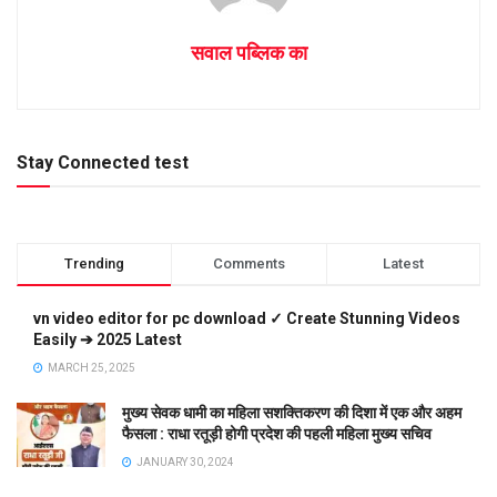
सवाल पब्लिक का
Stay Connected test
Trending
Comments
Latest
vn video editor for pc download ✓ Create Stunning Videos
Easily ➔ 2025 Latest
MARCH 25, 2025
मुख्य सेवक धामी का महिला सशक्तिकरण की दिशा में एक और अहम
फैसला : राधा रतूड़ी होगी प्रदेश की पहली महिला मुख्य सचिव
JANUARY 30, 2024