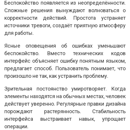
Беспокойство появляется из неопределённости.
Сложные решения вынуждают волноваться о
корректности действий. Простота устраняет
источники тревоги, создаёт приятную атмосферу
для работы.
Ясные оповещения об ошибках уменьшают
беспокойство. Вместо технических кодов
интерфейс объясняет ошибку понятным языком,
предлагает способ. Пользователь понимает, что
произошло не так, как устранить проблему.
Зрительная постоянство умиротворяет. Когда
элементы находятся на обычных местах, человек
действует уверенно. Регулярные правки дизайна
порождают растерянность. Стабильность
интерфейса выстраивает навык, упрощает
операции.