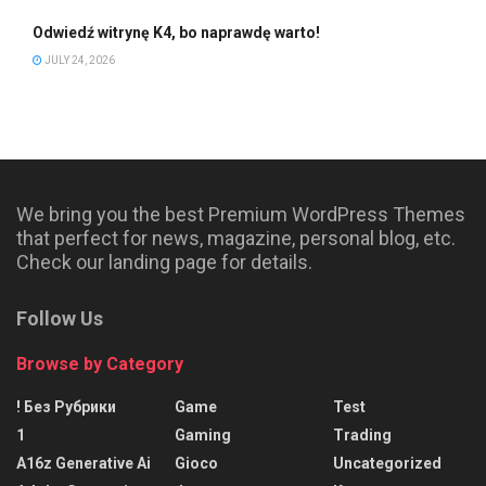
Odwiedź witrynę K4, bo naprawdę warto!
JULY 24, 2026
We bring you the best Premium WordPress Themes
that perfect for news, magazine, personal blog, etc.
Check our landing page for details.
Follow Us
Browse by Category
! Без Рубрики
Game
Test
1
Gaming
Trading
A16z Generative Ai
Gioco
Uncategorized