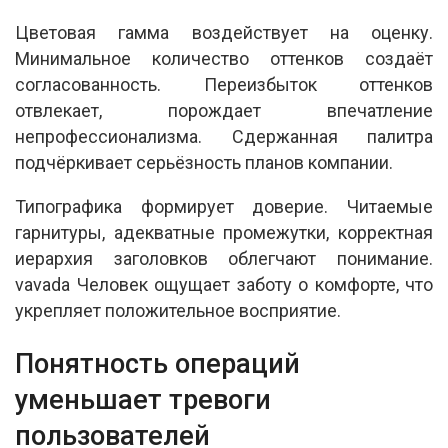
Цветовая гамма воздействует на оценку.
Минимальное количество оттенков создаёт
согласованность. Переизбыток оттенков
отвлекает, порождает впечатление
непрофессионализма. Сдержанная палитра
подчёркивает серьёзность планов компании.
Типографика формирует доверие. Читаемые
гарнитуры, адекватные промежутки, корректная
иерархия заголовков облегчают понимание.
vavada Человек ощущает заботу о комфорте, что
укрепляет положительное восприятие.
Понятность операций
уменьшает тревоги
пользователей