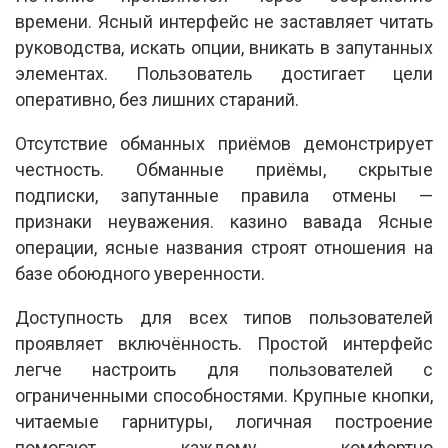
времени. Ясный интерфейс не заставляет читать
руководства, искать опции, вникать в запутанных
элементах. Пользователь достигает цели
оперативно, без лишних стараний.
Отсутствие обманных приёмов демонстрирует
честность. Обманные приёмы, скрытые
подписки, запутанные правила отмены —
признаки неуважения. казино вавада Ясные
операции, ясные названия строят отношения на
базе обоюдного уверенности.
Доступность для всех типов пользователей
проявляет включённость. Простой интерфейс
легче настроить для пользователей с
ограниченными способностями. Крупные кнопки,
читаемые гарнитуры, логичная построение
помогают каждому комфортно