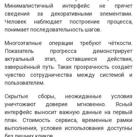
Минималистичный интерфейс не прячет
сведения за декоративными элементами.
Человек наблюдает построение процесса,
понимает последовательность шагов.
Многоэтапные операции требуют чёткости.
Показатель прогресса демонстрирует
актуальный этап, оставшиеся действия,
завершённый путь. Такая прозрачность создаёт
чувство сотрудничества между системой и
пользователем.
Скрытые сборы, неожиданные условия
уничтожают доверие мгновенно. Ясный
интерфейс выносит важную данные на первый
план. Стоимость сервиса, временные рамки
выполнения, условия использования доступны
без лишних кликов.