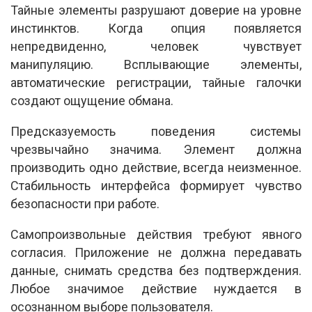
Тайные элементы разрушают доверие на уровне
инстинктов. Когда опция появляется
непредвиденно, человек чувствует
манипуляцию. Всплывающие элементы,
автоматические регистрации, тайные галочки
создают ощущение обмана.
Предсказуемость поведения системы
чрезвычайно значима. Элемент должна
производить одно действие, всегда неизменное.
Стабильность интерфейса формирует чувство
безопасности при работе.
Самопроизвольные действия требуют явного
согласия. Приложение не должна передавать
данные, снимать средства без подтверждения.
Любое значимое действие нуждается в
осознанном выборе пользователя.