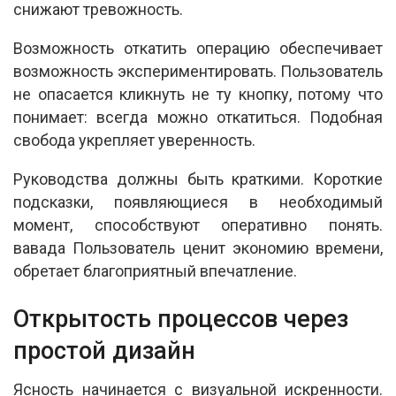
снижают тревожность.
Возможность откатить операцию обеспечивает
возможность экспериментировать. Пользователь
не опасается кликнуть не ту кнопку, потому что
понимает: всегда можно откатиться. Подобная
свобода укрепляет уверенность.
Руководства должны быть краткими. Короткие
подсказки, появляющиеся в необходимый
момент, способствуют оперативно понять.
вавада Пользователь ценит экономию времени,
обретает благоприятный впечатление.
Открытость процессов через
простой дизайн
Ясность начинается с визуальной искренности.