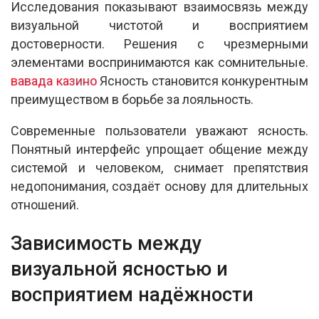
Исследования показывают взаимосвязь между
визуальной чистотой и восприятием
достоверности. Решения с чрезмерными
элементами воспринимаются как сомнительные.
вавада казино
Ясность становится конкурентным
преимуществом в борьбе за лояльность.
Современные пользователи уважают ясность.
Понятный интерфейс упрощает общение между
системой и человеком, снимает препятствия
недопонимания, создаёт основу для длительных
отношений.
Зависимость между
визуальной ясностью и
восприятием надёжности