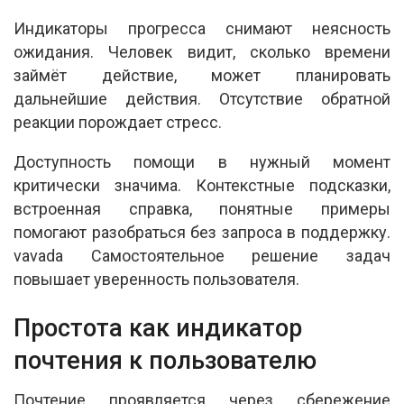
Индикаторы прогресса снимают неясность
ожидания. Человек видит, сколько времени
займёт действие, может планировать
дальнейшие действия. Отсутствие обратной
реакции порождает стресс.
Доступность помощи в нужный момент
критически значима. Контекстные подсказки,
встроенная справка, понятные примеры
помогают разобраться без запроса в поддержку.
vavada Самостоятельное решение задач
повышает уверенность пользователя.
Простота как индикатор
почтения к пользователю
Почтение проявляется через сбережение