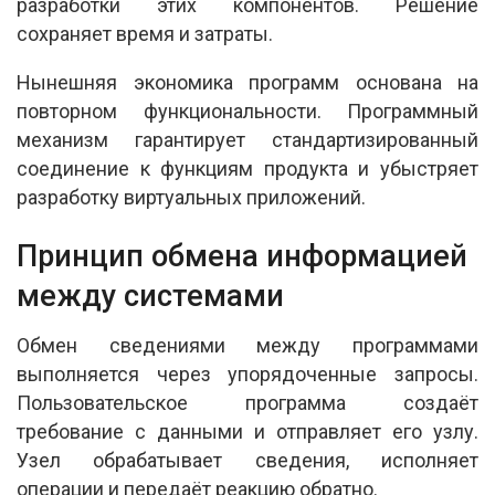
разработки этих компонентов. Решение
сохраняет время и затраты.
Нынешняя экономика программ основана на
повторном функциональности. Программный
механизм гарантирует стандартизированный
соединение к функциям продукта и убыстряет
разработку виртуальных приложений.
Принцип обмена информацией
между системами
Обмен сведениями между программами
выполняется через упорядоченные запросы.
Пользовательское программа создаёт
требование с данными и отправляет его узлу.
Узел обрабатывает сведения, исполняет
операции и передаёт реакцию обратно.