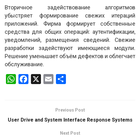
Вторичное задействование алгоритмов
убыстряет формирование свежих итераций
приложений. Фирма формирует собственные
средства для общих операций: аутентификации,
уведомлений, размещения сведений. Свежие
разработки задействуют имеющиеся модули.
Решение уменьшает объём дефектов и облегчает
обслуживание.
W
F
X
E
S
h
a
m
h
at
ce
ail
ar
s
b
e
Previous Post
A
o
User Drive and System Interface Response Systems
p
o
Next Post
p
k