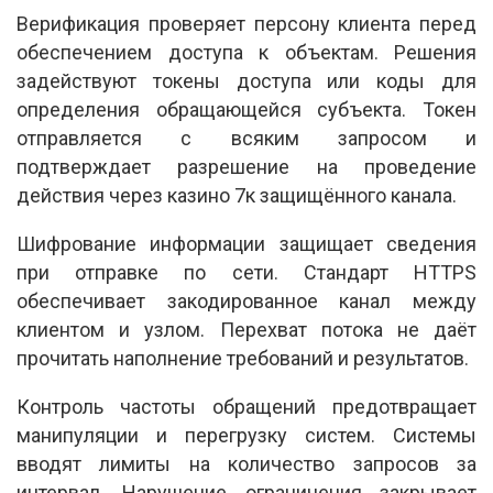
Верификация проверяет персону клиента перед
обеспечением доступа к объектам. Решения
задействуют токены доступа или коды для
определения обращающейся субъекта. Токен
отправляется с всяким запросом и
подтверждает разрешение на проведение
действия через казино 7к защищённого канала.
Шифрование информации защищает сведения
при отправке по сети. Стандарт HTTPS
обеспечивает закодированное канал между
клиентом и узлом. Перехват потока не даёт
прочитать наполнение требований и результатов.
Контроль частоты обращений предотвращает
манипуляции и перегрузку систем. Системы
вводят лимиты на количество запросов за
интервал. Нарушение ограничения закрывает