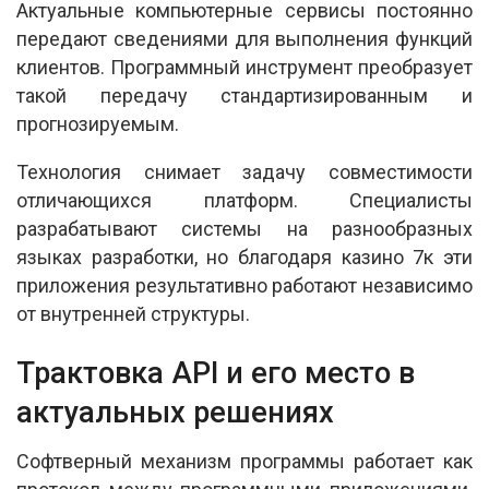
Актуальные компьютерные сервисы постоянно
передают сведениями для выполнения функций
клиентов. Программный инструмент преобразует
такой передачу стандартизированным и
прогнозируемым.
Технология снимает задачу совместимости
отличающихся платформ. Специалисты
разрабатывают системы на разнообразных
языках разработки, но благодаря казино 7к эти
приложения результативно работают независимо
от внутренней структуры.
Трактовка API и его место в
актуальных решениях
Софтверный механизм программы работает как