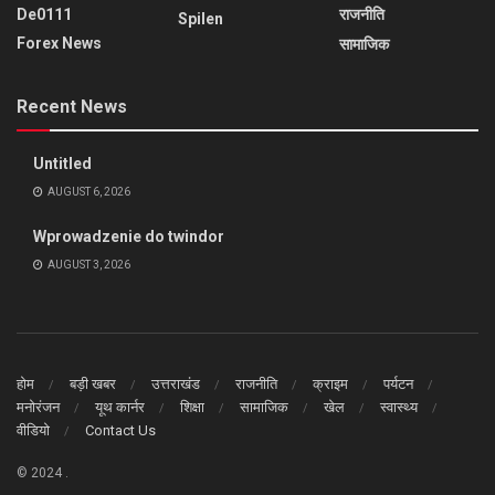
De0111
राजनीति
Spilen
Forex News
सामाजिक
Recent News
Untitled
AUGUST 6, 2026
Wprowadzenie do twindor
AUGUST 3, 2026
होम
बड़ी खबर
उत्तराखंड
राजनीति
क्राइम
पर्यटन
मनोरंजन
यूथ कार्नर
शिक्षा
सामाजिक
खेल
स्वास्थ्य
वीडियो
Contact Us
© 2024
.