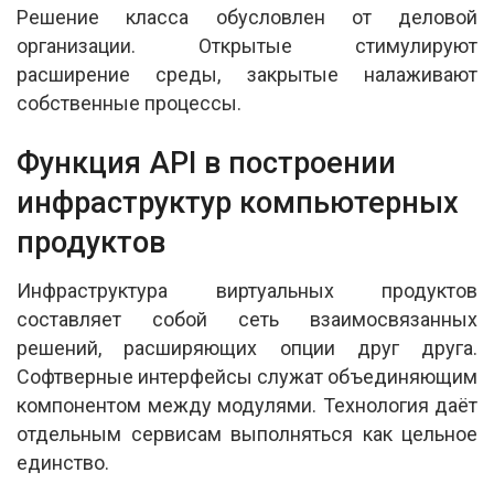
Решение класса обусловлен от деловой
организации. Открытые стимулируют
расширение среды, закрытые налаживают
собственные процессы.
Функция API в построении
инфраструктур компьютерных
продуктов
Инфраструктура виртуальных продуктов
составляет собой сеть взаимосвязанных
решений, расширяющих опции друг друга.
Софтверные интерфейсы служат объединяющим
компонентом между модулями. Технология даёт
отдельным сервисам выполняться как цельное
единство.