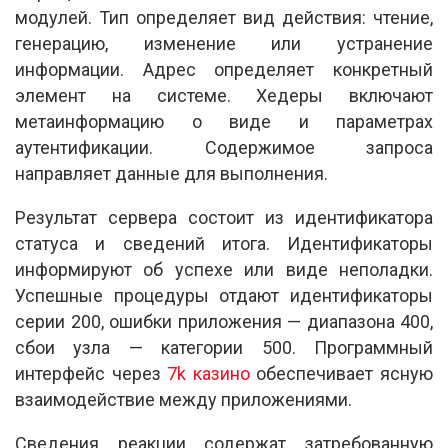
модулей. Тип определяет вид действия: чтение,
генерацию, изменение или устранение
информации. Адрес определяет конкретный
элемент на системе. Хедеры включают
метаинформацию о виде и параметрах
аутентификации. Содержимое запроса
направляет данные для выполнения.
Результат сервера состоит из идентификатора
статуса и сведений итога. Идентификаторы
информируют об успехе или виде неполадки.
Успешные процедуры отдают идентификаторы
серии 200, ошибки приложения — диапазона 400,
сбои узла — категории 500. Программный
интерфейс через
7k казино
обеспечивает ясную
взаимодействие между приложениями.
Сведения реакции содержат затребованную