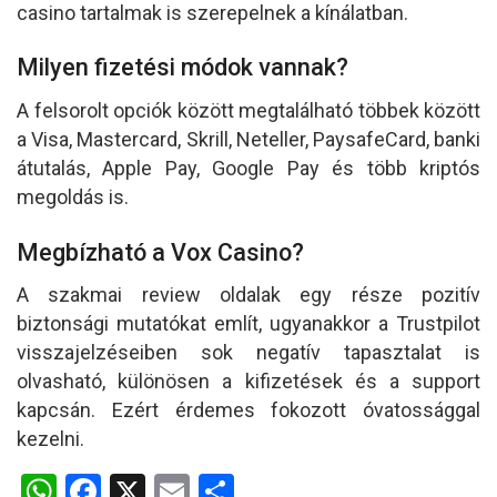
casino tartalmak is szerepelnek a kínálatban.
Milyen fizetési módok vannak?
A felsorolt opciók között megtalálható többek között
a Visa, Mastercard, Skrill, Neteller, PaysafeCard, banki
átutalás, Apple Pay, Google Pay és több kriptós
megoldás is.
Megbízható a Vox Casino?
A szakmai review oldalak egy része pozitív
biztonsági mutatókat említ, ugyanakkor a Trustpilot
visszajelzéseiben sok negatív tapasztalat is
olvasható, különösen a kifizetések és a support
kapcsán. Ezért érdemes fokozott óvatossággal
kezelni.
W
F
X
E
S