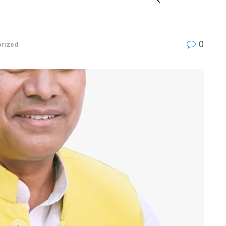
0
rized