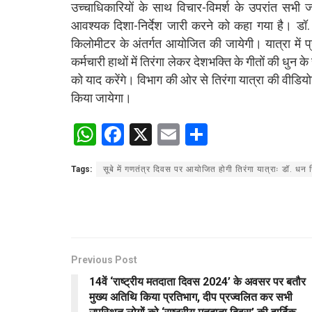
उच्चाधिकारियों के साथ विचार-विमर्श के उपरांत सभी जन
आवश्यक दिशा-निर्देश जारी करने को कहा गया है। डॉ. 
किलोमीटर के अंतर्गत आयोजित की जायेगी। यात्रा में प
कर्मचारी हाथों में तिरंगा लेकर देशभक्ति के गीतों की धुन
को याद करेंगे। विभाग की ओर से तिरंगा यात्रा की वीडि
किया जायेगा।
W
F
X
E
S
h
a
m
h
Tags:
सूबे में गणतंत्र दिवस पर आयोजित होगी तिरंगा यात्राः डॉ. धन 
at
ce
ail
ar
s
b
e
A
o
p
o
Previous Post
p
k
14वें ‘राष्ट्रीय मतदाता दिवस 2024’ के अवसर पर बतौर
मुख्य अतिथि किया प्रतिभाग, दीप प्रज्वलित कर सभी