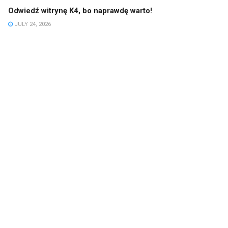
Odwiedź witrynę K4, bo naprawdę warto!
JULY 24, 2026