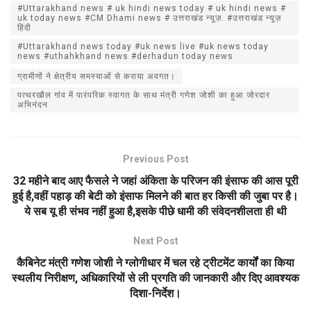
at
ce
ail
ar
#Uttarakhand news # uk hindi news today # uk hindi news #
s
b
e
uk today news #CM Dhami news # उत्तराखंड न्यूज़. #उत्तराखंड न्यूज़
हिंदी
A
o
#Uttarakhand news today #uk news live #uk news today
news #uthahkhand news #derhadun today news
p
o
ग्रामीणों ने क्षेत्रीय समस्याओं से कराया अवगत।
p
k
पत्थरखौल गांव में पारंपरिक स्वागत के साथ मंत्री गणेश जोशी का हुआ जोरदार
अभिनंदन
Previous Post
32 महीने बाद आए फैसले ने जहां अंकिता के परिजन की इंसाफ की आस पूरी
हुई है,वहीं पहाड़ की बेटी को इंसाफ मिलने की बात हर किसी की जुबा पर है।
ये सब यू ही संभव नहीं हुआ है,इसके पीछे धामी की संवेदनशीलता ही थी
Next Post
कैबिनेट मंत्री गणेश जोशी ने ग्लोगीधार में चल रहे ट्रीटमेंट कार्यों का किया
स्थलीय निरीक्षण, अधिकारियों से ली प्रगति की जानकारी और दिए आवश्यक
दिशा-निर्देश।