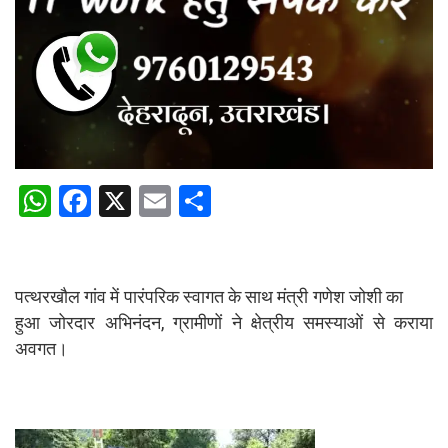
W
F
X
E
S
h
a
m
h
at
ce
ail
ar
s
b
e
पत्थरखौल गांव में पारंपरिक स्वागत के साथ मंत्री गणेश जोशी का
A
o
हुआ जोरदार अभिनंदन, ग्रामीणों ने क्षेत्रीय समस्याओं से कराया
अवगत।
p
o
p
k