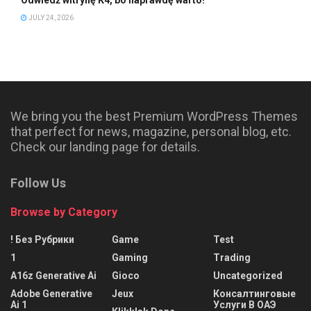
JULY 24, 2026
We bring you the best Premium WordPress Themes
that perfect for news, magazine, personal blog, etc.
Check our landing page for details.
Follow Us
Browse by Category
! Без Рубрики
Game
Test
1
Gaming
Trading
A16z Generative Ai
Gioco
Uncategorized
Adobe Generative
Jeux
Консалтинговые
Ai 1
Услуги В ОАЭ