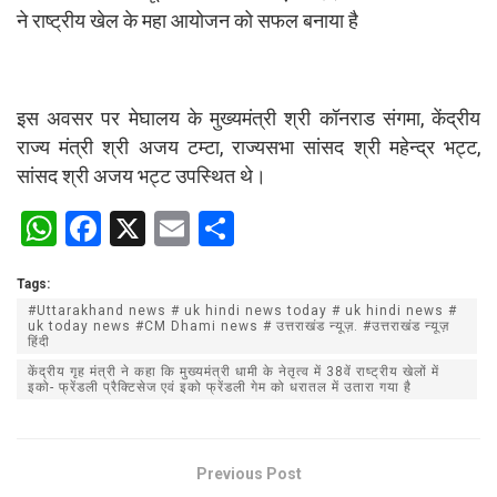
ने राष्ट्रीय खेल के महा आयोजन को सफल बनाया है
इस अवसर पर मेघालय के मुख्यमंत्री श्री कॉनराड संगमा, केंद्रीय
राज्य मंत्री श्री अजय टम्टा, राज्यसभा सांसद श्री महेन्द्र भट्ट,
सांसद श्री अजय भट्ट उपस्थित थे।
W
F
X
E
S
h
a
m
h
Tags:
at
ce
ail
ar
#Uttarakhand news # uk hindi news today # uk hindi news #
s
b
e
uk today news #CM Dhami news # उत्तराखंड न्यूज़. #उत्तराखंड न्यूज़
हिंदी
A
o
केंद्रीय गृह मंत्री ने कहा कि मुख्यमंत्री धामी के नेतृत्व में 38वें राष्ट्रीय खेलों में
इको- फ्रेंडली प्रैक्टिसेज एवं इको फ्रेंडली गेम को धरातल में उतारा गया है
p
o
p
k
Previous Post