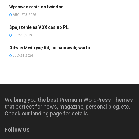
Wprowadzenie do twindor
AUGUST 3, 2026
Spojrzenie na VOX casino PL
JULY 30, 2026
Odwiedź witrynę K4, bo naprawdę warto!
JULY 24, 2026
We bring you the best Premium WordPress Themes
that perfect for news, magazine, personal blog, etc.
Check our landing page for details.
Follow Us