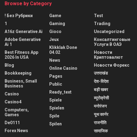
Browse by Category
! Без Рубрики
Game
Test
1
Gaming
Trading
A16z Generative Ai
Gioco
Uncategorized
Adobe Generative
Jeux
Консалтинговые
Ai 1
Услуги В ОАЭ
Klikklak Done
Best Fitness App
04.02
Новости
2026 In USA
Криптовалют
News
Blog
Новости Форекс
Online Casino
Bookkeeping
उत्तराखंड
Pages
Business, Small
देश-विदेश
Public
Business
बड़ी खबर
Ready_text
Casino
ब्यूरोक्रेसी
Spiele
Casino4
मनोरंजन
Spielen
Computers,
यूथ कार्नर
Games
Spile
De0111
राजनीति
Spilen
Forex News
सामाजिक