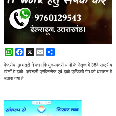
W
F
X
E
S
h
a
m
h
केंद्रीय गृह मंत्री ने कहा कि मुख्यमंत्री धामी के नेतृत्व में 38वें राष्ट्रीय
at
ce
ail
ar
खेलों में इको- फ्रेंडली प्रैक्टिसेज एवं इको फ्रेंडली गेम को धरातल में
s
b
e
उतारा गया है
A
o
p
o
p
k