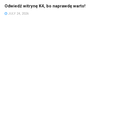
Odwiedź witrynę K4, bo naprawdę warto!
JULY 24, 2026