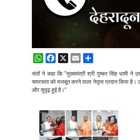
W
F
X
E
S
h
a
m
h
संतों ने कहा कि “मुख्यमंत्री श्री पुष्कर सिंह धामी न
at
ce
ail
ar
समरसता को मजबूत करने वाला नेतृत्व प्रदान किया है। उ
s
b
e
और सुदृढ़ हुई है।”
A
o
p
o
p
k