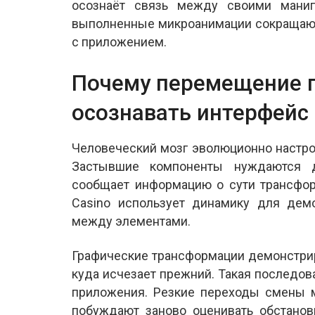
осознаёт связь между своими манип
выполненные микроанимации сокращают
с приложением.
Почему перемещение 
осознавать интерфейс
Человеческий мозг эволюционно настро
Застывшие компоненты нуждаются д
сообщает информацию о сути трансфор
Casino использует динамику для дем
между элементами.
Графические трансформации демонстрир
куда исчезает прежний. Такая последов
приложения. Резкие переходы смены 
побуждают заново оценивать обстанов