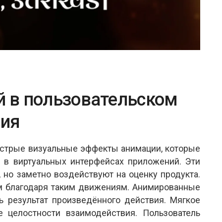
 в пользовательском
вия
стрые визуальные эффекты анимации, которые
я в виртуальных интерфейсах приложений. Эти
но заметно воздействуют на оценку продукта.
м благодаря таким движениям. Анимированные
ь результат произведённого действия. Мягкое
 целостности взаимодействия. Пользователь