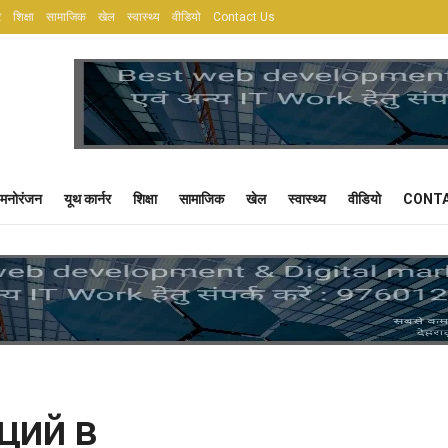
र
शिक्षा
सामाजिक
खेल
स्वास्थ्य
वीडियो
Contact Us
मनोरंजन
यूथ कार्नर
शिक्षा
सामाजिक
खेल
स्वास्थ्य
वीडियो
CONTA
ций в