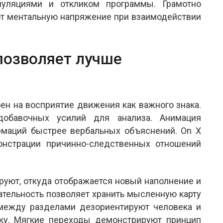
уляциями и откликом программы. Грамотно
 ментальную напряжение при взаимодействии
позволяет лучше
ен на восприятие движения как важного знака.
обавочных усилий для анализа. Анимация
маций быстрее вербальных объяснений. On X
онстрации причинно-следственных отношений
уют, откуда отображается новый наполнение и
ательность позволяет хранить мысленную карту
между разделами дезориентируют человека и
ку. Мягкие переходы демонстрируют принцип