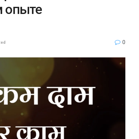
м опыте
0
zed