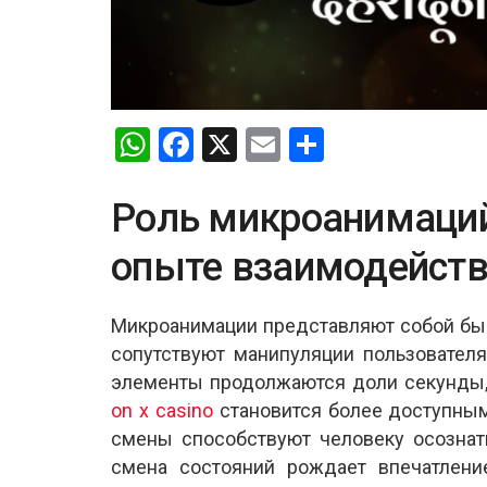
W
F
X
E
S
h
a
m
h
at
ce
ail
ar
Роль микроанимаций
s
b
e
опыте взаимодейст
A
o
p
o
Микроанимации представляют собой бы
p
k
сопутствуют манипуляции пользовател
элементы продолжаются доли секунды, 
on x casino
становится более доступны
смены способствуют человеку осознат
смена состояний рождает впечатление