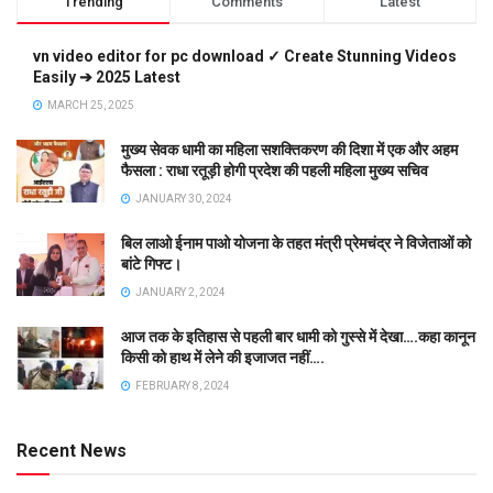
Trending
Comments
Latest
vn video editor for pc download ✓ Create Stunning Videos
Easily ➔ 2025 Latest
MARCH 25, 2025
मुख्य सेवक धामी का महिला सशक्तिकरण की दिशा में एक और अहम
फैसला : राधा रतूड़ी होगी प्रदेश की पहली महिला मुख्य सचिव
JANUARY 30, 2024
बिल लाओ ईनाम पाओ योजना के तहत मंत्री प्रेमचंद्र ने विजेताओं को
बांटे गिफ्ट।
JANUARY 2, 2024
आज तक के इतिहास से पहली बार धामी को गुस्से में देखा….कहा कानून
किसी को हाथ में लेने की इजाजत नहीं….
FEBRUARY 8, 2024
Recent News