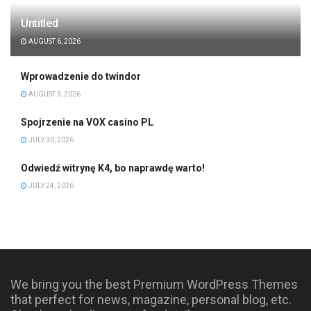
Untitled
AUGUST 6, 2026
Wprowadzenie do twindor
AUGUST 3, 2026
Spojrzenie na VOX casino PL
JULY 30, 2026
Odwiedź witrynę K4, bo naprawdę warto!
JULY 24, 2026
We bring you the best Premium WordPress Themes
that perfect for news, magazine, personal blog, etc.