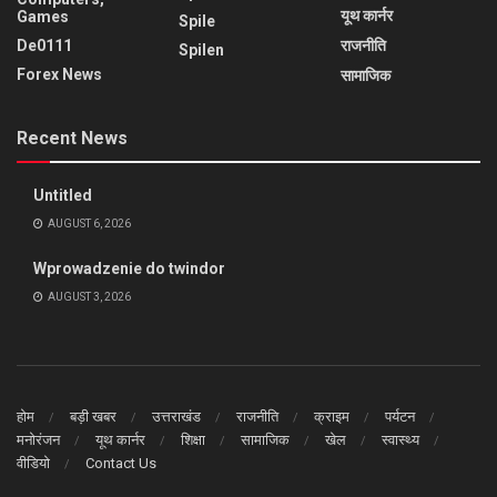
यूथ कार्नर
Games
Spile
De0111
राजनीति
Spilen
Forex News
सामाजिक
Recent News
Untitled
AUGUST 6, 2026
Wprowadzenie do twindor
AUGUST 3, 2026
होम
बड़ी खबर
उत्तराखंड
राजनीति
क्राइम
पर्यटन
मनोरंजन
यूथ कार्नर
शिक्षा
सामाजिक
खेल
स्वास्थ्य
वीडियो
Contact Us