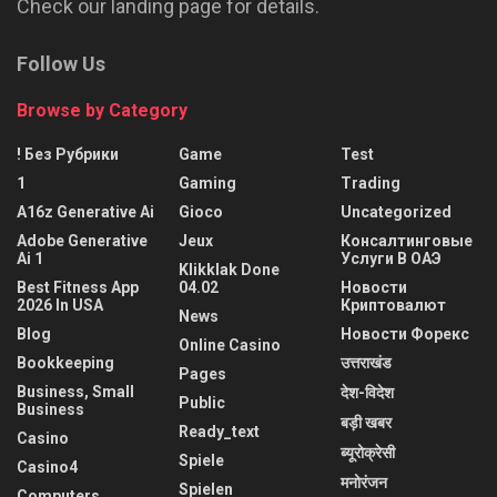
Check our landing page for details.
Follow Us
Browse by Category
! Без Рубрики
Game
Test
1
Gaming
Trading
A16z Generative Ai
Gioco
Uncategorized
Adobe Generative
Jeux
Консалтинговые
Ai 1
Услуги В ОАЭ
Klikklak Done
Best Fitness App
04.02
Новости
2026 In USA
Криптовалют
News
Blog
Новости Форекс
Online Casino
Bookkeeping
उत्तराखंड
Pages
Business, Small
देश-विदेश
Public
Business
बड़ी खबर
Ready_text
Casino
ब्यूरोक्रेसी
Spiele
Casino4
मनोरंजन
Spielen
Computers,