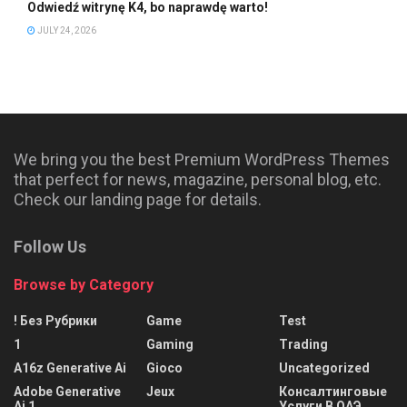
Odwiedź witrynę K4, bo naprawdę warto!
JULY 24, 2026
We bring you the best Premium WordPress Themes
that perfect for news, magazine, personal blog, etc.
Check our landing page for details.
Follow Us
Browse by Category
! Без Рубрики
Game
Test
1
Gaming
Trading
A16z Generative Ai
Gioco
Uncategorized
Adobe Generative
Jeux
Консалтинговые
Ai 1
Услуги В ОАЭ