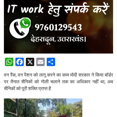
W
F
X
E
S
h
a
m
h
वन रैंक, वन पेंशन को लागू करने का काम मोदी सरकार ने किया बॉर्डर
at
ce
ail
ar
पर तैनात सैनिकों को गोली चलाने तक का अधिकार नहीं था, अब
s
b
e
सैनिकों को पूरी शक्ति प्राप्त है
A
o
p
o
p
k