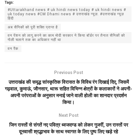
Tags:
at
ce
ail
ar
#Uttarakhand news # uk hindi news today # uk hindi news #
s
b
e
uk today news #CM Dhami news # उत्तराखंड न्यूज़. #उत्तराखंड न्यूज़
हिंदी
A
o
अब सैनिकों को पूरी शक्ति प्राप्त है
p
o
वन पेंशन को लागू करने का काम मोदी सरकार ने किया बॉर्डर पर तैनात सैनिकों को
गोली चलाने तक का अधिकार नहीं था
p
k
वन रैंक
Previous Post
उत्तराखंड की समृद्ध सांस्कृतिक विरासत के विविध रंग दिखाई दिए, जिसमें
गढ़वाल, कुमाऊं, जौनसार, थारू सहित विभिन्न क्षेत्रों के कलाकारों ने अपनी-
अपनी परंपराओं के अनुसार मनाई जाने वाली होली का शानदार प्रदर्शन
किया।
Next Post
जिन रास्तों से संगतें नए पवित्र ध्वजदण्ड को लेकर गुजरीं, उन रास्तों पर
दूनवासी श्रद्धाभाव के साथ स्वागत के लिए पुष्प लिए खड़े रहे