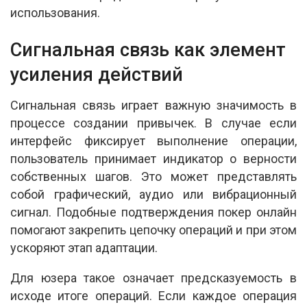
использования.
Сигнальная связь как элемент
усиления действий
Сигнальная связь играет важную значимость в
процессе создании привычек. В случае если
интерфейс фиксирует выполнение операции,
пользователь принимает индикатор о верности
собственных шагов. Это может представлять
собой графический, аудио или вибрационный
сигнал. Подобные подтверждения покер онлайн
помогают закрепить цепочку операций и при этом
ускоряют этап адаптации.
Для юзера такое означает предсказуемость в
исходе итоге операций. Если каждое операция