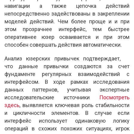
навигации а также цепочка действий
непосредственно задействованы в закреплении
моделей действий. Чем более проще и и при
этом прозрачнее интерфейс, тем быстрее
оперативнее юзер осваивается и при этом
способен совершать действия автоматически.
Анализ юзерских привычек подтверждает,
что данные привычки создаются за счет
фундаменте регулярных взаимодействий с
интерфейсом. В ходе рамках исследования
данных паттернов, учитывая экспертные
исследовательские источники
Посмотреть
здесь
, выявляется ключевая роль стабильности
и цикличности элементов. В случае если
интерфейс использует одинаковую логику
операций в схожих похожих ситуациях, игрок