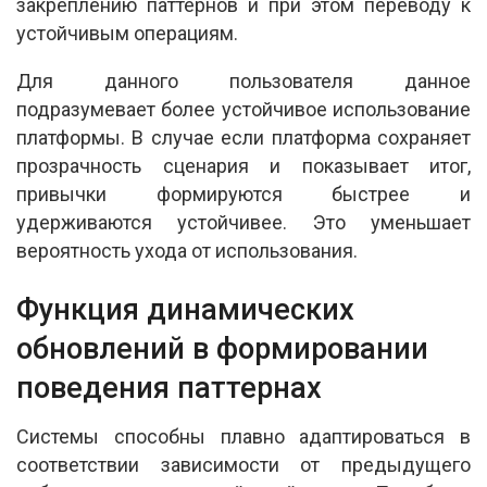
закреплению паттернов и при этом переводу к
устойчивым операциям.
Для данного пользователя данное
подразумевает более устойчивое использование
платформы. В случае если платформа сохраняет
прозрачность сценария и показывает итог,
привычки формируются быстрее и
удерживаются устойчивее. Это уменьшает
вероятность ухода от использования.
Функция динамических
обновлений в формировании
поведения паттернах
Системы способны плавно адаптироваться в
соответствии зависимости от предыдущего