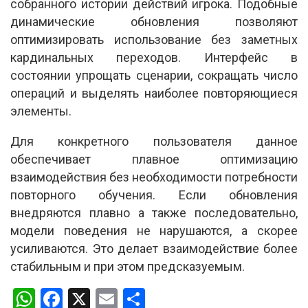
собранного истории действий игрока. Подобные
динамические обновления позволяют
оптимизировать использование без заметных
кардинальных переходов. Интерфейс в
состоянии упрощать сценарии, сокращать число
операций и выделять наиболее повторяющиеся
элементы.
Для конкретного пользователя данное
обеспечивает плавное оптимизацию
взаимодействия без необходимости потребности
повторного обучения. Если обновления
внедряются плавно а также последовательно,
модели поведения не нарушаются, а скорее
усиливаются. Это делает взаимодействие более
стабильным и при этом предсказуемым.
W
F
X
E
S