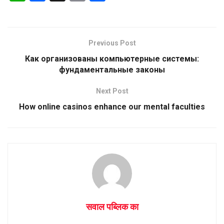
h
a
m
h
at
ce
ail
ar
s
b
e
Previous Post
A
o
Как организованы компьютерные системы:
p
o
фундаментальные законы
p
k
Next Post
How online casinos enhance our mental faculties
सवाल पब्लिक का