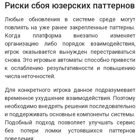
Риски сбоя юзерских паттернов
Любые обновления в системе среде могут
повлиять на уже ранее закрепленные паттерны.
Когда платформа внезапно изменяет
организацию либо порядок взаимодействия,
игрок оказывается вынужден перестраиваться
снова. Это игровые автоматы способно привести
к ослаблению результативности и повышению
числа неточностей.
Для конкретного игрока данное подразумевает
временное ухудшение взаимодействия. Поэтому
необходимо внедрять решения последовательно
и поддерживать основные компоненты системы.
Подобный подход позволяет улучшать сервис
без потери ломки устоявшихся паттернов
поведения.