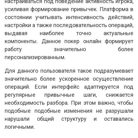
настраиваться под поведение активность игрока,
усиливая формирование привычек. Платформа в
состоянии учитывать интенсивность действий,
настройки а также последовательность операций,
выдавая наиболее точно актуальные
компоненты. Данное покер онлайн формирует
работу значительно более
персонализированным.
Для данного пользователя такое подразумевает
значительно более ускоренное осуществление
операций. Если интерфейс адаптируется под
регулярные привычные шаги, снижается
необходимость разбора. При этом важно, чтобы
подобные подобные изменения не разрушали
нарушали общий структуру и оставались
логичными.