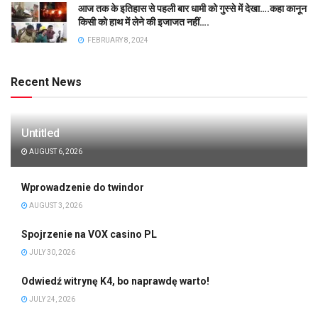
आज तक के इतिहास से पहली बार धामी को गुस्से में देखा….कहा कानून
किसी को हाथ में लेने की इजाजत नहीं….
FEBRUARY 8, 2024
Recent News
Untitled
AUGUST 6, 2026
Wprowadzenie do twindor
AUGUST 3, 2026
Spojrzenie na VOX casino PL
JULY 30, 2026
Odwiedź witrynę K4, bo naprawdę warto!
JULY 24, 2026