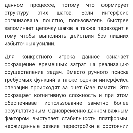
данном процессе, потому что формирует
структуру этих шагов. Если интерфейс
организована понятно, пользователь быстрее
запоминает цепочку шагов а также переходит к
тому чтобы выполнять действия без лишних
избыточных усилий.
Для конкретного игрока данное означает
сокращение временных затрат на реализацию
осуществление задач. Вместо ручного поиска
требуемых функций а также оценки интерфейса
операции происходят за счет базе памяти. Это
сокращает когнитивную сложность и при этом
обеспечивает использование заметно более
результативным. Одновременно данном важным
фактором выступает стабильность платформы:
неожиданные резкие перестройки в состоянии