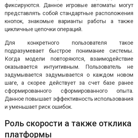
фиксируются. Данное игровые автоматы могут
представлять собой стандартные расположения
кнопок, знакомые варианты работы а также
цикличные цепочки операций.
Для конкретного пользователя такое
подразумевает быстрое понимание системы.
Когда модели повторяются, взаимодействие
оказывается интуитивным. Пользователь не
задумывается задумывается о каждом новом
шаге, а скорее действует за счет базе ранее
сформированного сформированного опыта.
Данное повышает эффективность использования
и уменьшает риск ошибок.
Роль скорости а также отклика
платформы