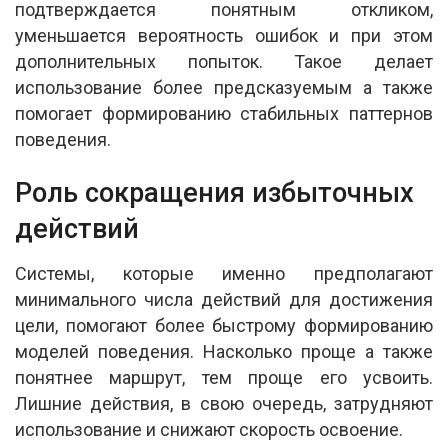
подтверждается понятным откликом,
уменьшается вероятность ошибок и при этом
дополнительных попыток. Такое делает
использование более предсказуемым а также
помогает формированию стабильных паттернов
поведения.
Роль сокращения избыточных
действий
Системы, которые именно предполагают
минимального числа действий для достижения
цели, помогают более быстрому формированию
моделей поведения. Насколько проще а также
понятнее маршрут, тем проще его усвоить.
Лишние действия, в свою очередь, затрудняют
использование и снижают скорость освоение.