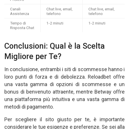
Canali
Chat live, email,
Chat live, email,
Assistenza
telefono
telefono
Tempo di
1-2 minuti
1-2 minuti
Risposta Chat
Conclusioni: Qual è la Scelta
Migliore per Te?
In conclusione, entrambi i siti di scommesse hanno i
loro punti di forza e di debolezza. Reloadbet offre
una vasta gamma di opzioni di scommesse e un
bonus di benvenuto attraente, mentre Betway offre
una piattaforma più intuitiva e una vasta gamma di
metodi di pagamento.
Per scegliere il sito giusto per te, è importante
considerare le tue esigenze e preferenze. Se sei alla