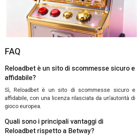
FAQ
Reloadbet è un sito di scommesse sicuro e
affidabile?
Sì, Reloadbet è un sito di scommesse sicuro e
affidabile, con una licenza rilasciata da un’autorità di
gioco europea.
Quali sono i principali vantaggi di
Reloadbet rispetto a Betway?