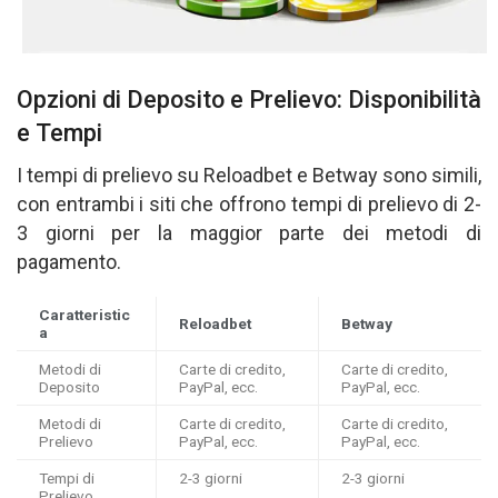
Opzioni di Deposito e Prelievo: Disponibilità
e Tempi
I tempi di prelievo su Reloadbet e Betway sono simili,
con entrambi i siti che offrono tempi di prelievo di 2-
3 giorni per la maggior parte dei metodi di
pagamento.
Caratteristic
Reloadbet
Betway
a
Metodi di
Carte di credito,
Carte di credito,
Deposito
PayPal, ecc.
PayPal, ecc.
Metodi di
Carte di credito,
Carte di credito,
Prelievo
PayPal, ecc.
PayPal, ecc.
Tempi di
2-3 giorni
2-3 giorni
Prelievo