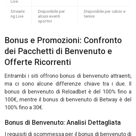
Live
Streami
Disponibile per
Disponibile per calcio e
ng Live
alcuni eventi
tennis
sportivi
Bonus e Promozioni: Confronto
dei Pacchetti di Benvenuto e
Offerte Ricorrenti
Entrambi i siti offrono bonus di benvenuto attraenti,
ma ci sono alcune differenze chiave tra i due. Il
bonus di benvenuto di Reloadbet è del 100% fino a
100€, mentre il bonus di benvenuto di Betway è del
100% fino a 30€.
Bonus di Benvenuto: Analisi Dettagliata
I requisiti di scommessa per il bonus di benvenuto di