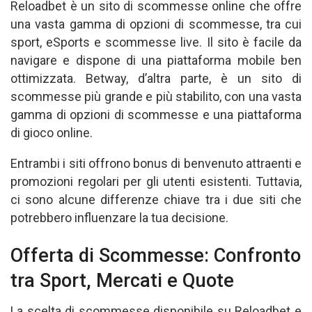
Reloadbet è un sito di scommesse online che offre
una vasta gamma di opzioni di scommesse, tra cui
sport, eSports e scommesse live. Il sito è facile da
navigare e dispone di una piattaforma mobile ben
ottimizzata. Betway, d’altra parte, è un sito di
scommesse più grande e più stabilito, con una vasta
gamma di opzioni di scommesse e una piattaforma
di gioco online.
Entrambi i siti offrono bonus di benvenuto attraenti e
promozioni regolari per gli utenti esistenti. Tuttavia,
ci sono alcune differenze chiave tra i due siti che
potrebbero influenzare la tua decisione.
Offerta di Scommesse: Confronto
tra Sport, Mercati e Quote
La scelta di scommesse disponibile su Reloadbet e