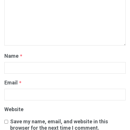
Name
*
Email
*
Website
Save my name, email, and website in this
browser for the next time I comment.