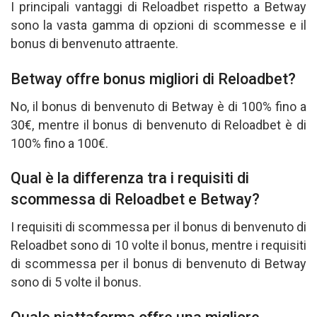
I principali vantaggi di Reloadbet rispetto a Betway
sono la vasta gamma di opzioni di scommesse e il
bonus di benvenuto attraente.
Betway offre bonus migliori di Reloadbet?
No, il bonus di benvenuto di Betway è di 100% fino a
30€, mentre il bonus di benvenuto di Reloadbet è di
100% fino a 100€.
Qual è la differenza tra i requisiti di
scommessa di Reloadbet e Betway?
I requisiti di scommessa per il bonus di benvenuto di
Reloadbet sono di 10 volte il bonus, mentre i requisiti
di scommessa per il bonus di benvenuto di Betway
sono di 5 volte il bonus.