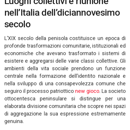
Luoghi collettivi e riunione
at
ce
ail
ar
s
b
e
nell’Italia dell’diciannovesimo
A
o
secolo
p
o
p
k
L’XIX secolo della penisola costituisce un epoca di
profonde trasformazioni comunitarie, istituzionali ed
economiche che avevano trasformato i sistemi di
esistere e aggregarsi delle varie classi collettive. Gli
ambienti della vita sociale prendono un funzione
centrale nella formazione dell’identito nazionale e
nella sviluppo di una consapevolezza comune che
seguiro il processo patriottico
new gioco
. La societo
ottocentesca peninsulare si distingue per una
elaborata divisione comunitaria che scopre nei spazi
di aggregazione la sua espressione estremamente
genuina.