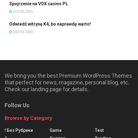
Spojrzenie na VOX casino PL
JULY 30, 2026
Odwiedź witrynę K4, bo naprawdę warto!
JULY 24, 2026
We bring you the best Premium WordPress Themes
that perfect for news, magazine, personal blog, etc.
Check our landing page for details.
Follow Us
Browse by Category
! Без Рубрики
Game
Test