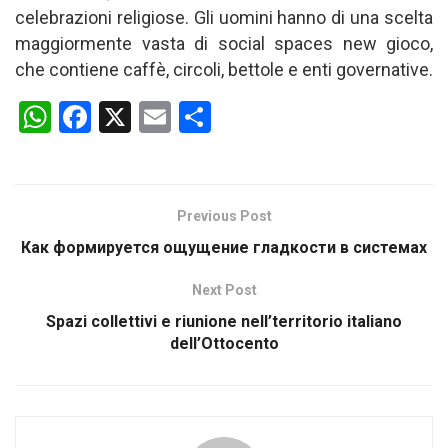
celebrazioni religiose. Gli uomini hanno di una scelta
maggiormente vasta di social spaces new gioco,
che contiene caffè, circoli, bettole e enti governative.
W
F
X
E
S
h
a
m
h
at
ce
ail
ar
s
b
e
Previous Post
A
o
Как формируется ощущение гладкости в системах
p
o
Next Post
p
k
Spazi collettivi e riunione nell’territorio italiano
dell’Ottocento