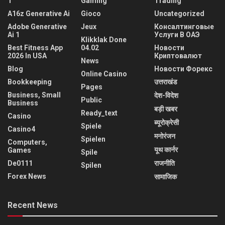
1
Gaming
Trading
A16z Generative Ai
Gioco
Uncategorized
Adobe Generative
Jeux
Консалтинговые
Ai 1
Услуги В ОАЭ
Klikklak Done
Best Fitness App
04.02
Новости
2026 In USA
Криптовалют
News
Blog
Новости Форекс
Online Casino
Bookkeeping
उत्तराखंड
Pages
Business, Small
देश-विदेश
Public
Business
बड़ी खबर
Ready_text
Casino
ब्यूरोक्रेसी
Spiele
Casino4
मनोरंजन
Spielen
Computers,
यूथ कार्नर
Games
Spile
De0111
राजनीति
Spilen
Forex News
सामाजिक
Recent News