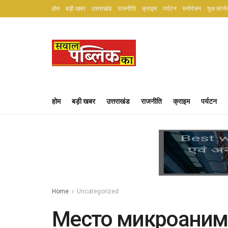
होम
बड़ी खबर
उत्तराखंड
राजनीति
क्राइम
पर्यटन
मनोरंजन
यूथ कार्न
होम
बड़ी खबर
उत्तराखंड
राजनीति
क्राइम
पर्यटन
Home
Uncategorized
Место микроаним