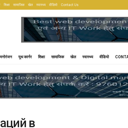
र
शिक्षा
सामाजिक
खेल
स्वास्थ्य
वीडियो
Contact Us
मनोरंजन
यूथ कार्नर
शिक्षा
सामाजिक
खेल
स्वास्थ्य
वीडियो
CONTA
аций в