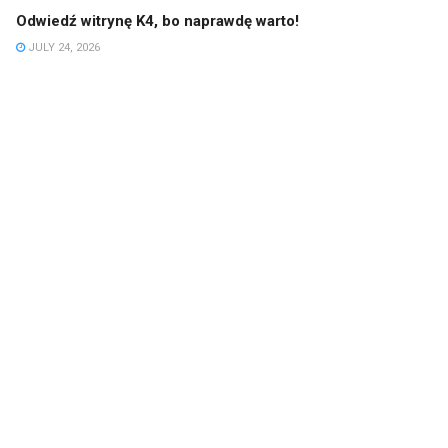
Odwiedź witrynę K4, bo naprawdę warto!
JULY 24, 2026