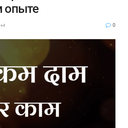
м опыте
0
zed