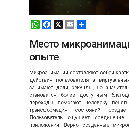
W
F
X
E
S
h
a
m
h
at
ce
ail
ar
Место микроанимаци
s
b
e
опыте
A
o
p
o
Микроанимации составляют собой кратк
p
k
действия пользователя в виртуальны
занимают доли секунды, но значител
становится более доступным благод
переходы помогают человеку понять
трансформация состояний создаё
Пользователь ощущает соединение
приложения. Верно созданные микро