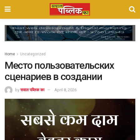
Home
Uncategorized
Место пользовательских
сценариев в создании
by
सवाल पब्लिक का
April 8, 2026