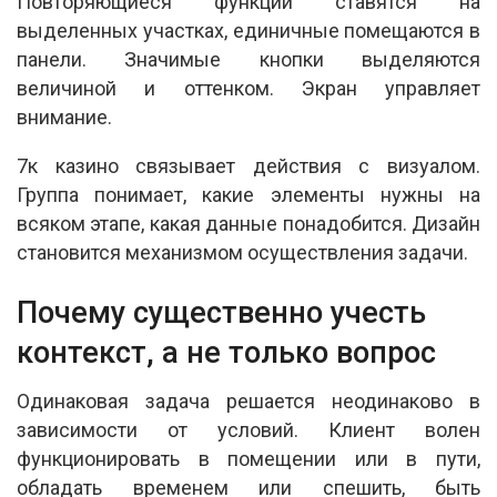
Повторяющиеся функции ставятся на
выделенных участках, единичные помещаются в
панели. Значимые кнопки выделяются
величиной и оттенком. Экран управляет
внимание.
7к казино связывает действия с визуалом.
Группа понимает, какие элементы нужны на
всяком этапе, какая данные понадобится. Дизайн
становится механизмом осуществления задачи.
Почему существенно учесть
контекст, а не только вопрос
Одинаковая задача решается неодинаково в
зависимости от условий. Клиент волен
функционировать в помещении или в пути,
обладать временем или спешить, быть