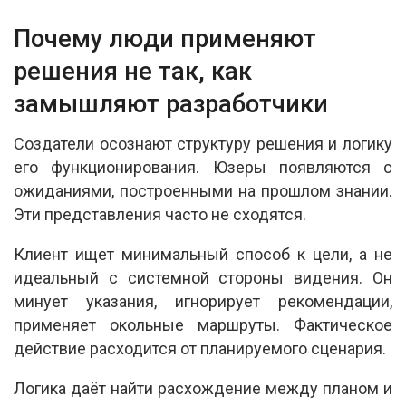
Почему люди применяют
решения не так, как
замышляют разработчики
Создатели осознают структуру решения и логику
его функционирования. Юзеры появляются с
ожиданиями, построенными на прошлом знании.
Эти представления часто не сходятся.
Клиент ищет минимальный способ к цели, а не
идеальный с системной стороны видения. Он
минует указания, игнорирует рекомендации,
применяет окольные маршруты. Фактическое
действие расходится от планируемого сценария.
Логика даёт найти расхождение между планом и