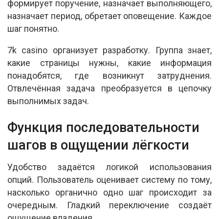
формирует поручение, назначает выполняющего,
назначает период, обретает оповещение. Каждое
шаг понятно.
7k casino организует разработку. Группа знает,
какие страницы нужны, какие информация
понадобятся, где возникнут затруднения.
Отвлечённая задача преобразуется в цепочку
выполнимых задач.
Функция последовательности
шагов в ощущении лёгкости
Удобство задаётся логикой использования
опций. Пользователь оценивает систему по тому,
насколько органично одно шаг происходит за
очередным. Гладкий переключение создаёт
ощущение владения.