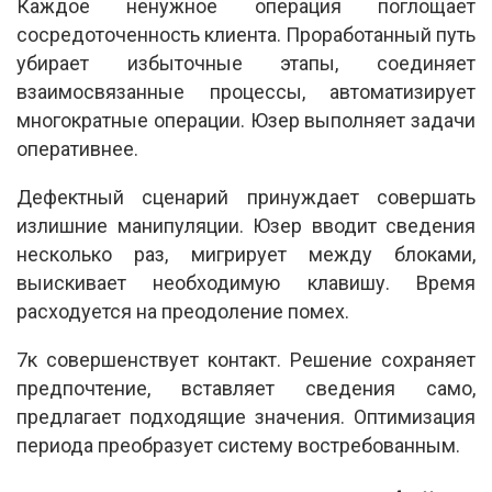
Каждое ненужное операция поглощает
сосредоточенность клиента. Проработанный путь
убирает избыточные этапы, соединяет
взаимосвязанные процессы, автоматизирует
многократные операции. Юзер выполняет задачи
оперативнее.
Дефектный сценарий принуждает совершать
излишние манипуляции. Юзер вводит сведения
несколько раз, мигрирует между блоками,
выискивает необходимую клавишу. Время
расходуется на преодоление помех.
7к совершенствует контакт. Решение сохраняет
предпочтение, вставляет сведения само,
предлагает подходящие значения. Оптимизация
периода преобразует систему востребованным.