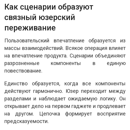
Как сценарии образуют
связный юзерский
переживание
Пользовательский впечатление образуется из
массы взаимодействий. Всякое операция влияет
на впечатление продукта. Сценарии объединяют
разрозненные компоненты в единую
повествование.
Единство образуется, когда все компоненты
действуют гармонично. Юзер переходит между
разделами и наблюдает ожидаемую логику. Он
открывает дело на первом гаджете и продлевает
на другом. Цепочка формирует восприятие
предсказуемости.