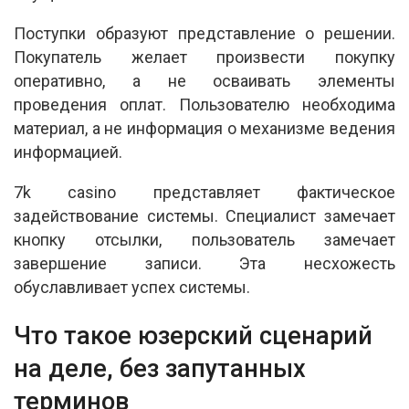
Поступки образуют представление о решении.
Покупатель желает произвести покупку
оперативно, а не осваивать элементы
проведения оплат. Пользователю необходима
материал, а не информация о механизме ведения
информацией.
7k casino представляет фактическое
задействование системы. Специалист замечает
кнопку отсылки, пользователь замечает
завершение записи. Эта несхожесть
обуславливает успех системы.
Что такое юзерский сценарий
на деле, без запутанных
терминов