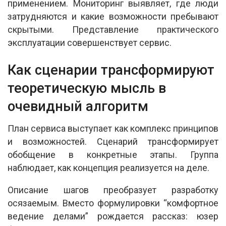
применением. Мониторинг выявляет, где люди
затрудняются и какие возможности пребывают
скрытыми. Представление практического
эксплуатации совершенствует сервис.
Как сценарии трансформируют
теоретическую мысль в
очевидный алгоритм
План сервиса выступает как комплекс принципов
и возможностей. Сценарий трансформирует
обобщение в конкретные этапы. Группа
наблюдает, как концепция реализуется на деле.
Описание шагов преобразует разработку
осязаемым. Вместо формулировки “комфортное
ведение делами” рождается рассказ: юзер