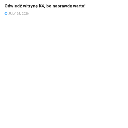
Odwiedź witrynę K4, bo naprawdę warto!
JULY 24, 2026