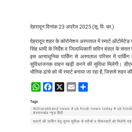
देहरादून दिनांक 23 अप्रैल 2025 (सू. वि. का.)
देहरादून शहर के कोरोनेशन अस्पताल में स्मार्ट ऑटोमेटेड पार्
सिंह धामी के निर्देश व जिलाधिकारी सविन बंसल के सतत 
इस अत्याधुनिक पार्किंग से अस्पताल परिसर में पार्किं
सुविधाजनक वाहन खड़ी करने की सुविधा मिलेगी। डीएम 
भौतिक ढांचे को भी स्मार्ट बनाया जा रहा है, जिससे शहर
W
F
X
E
S
h
a
m
h
Tags:
at
ce
ail
ar
#Uttarakhand news # uk hindi news today # uk hindi 
s
b
e
#उत्तराखंड न्यूज़ हिंदी
A
o
वाहनों की पार्किंग हेतु सुगम सुविधा से मरीजों व तीमारदारों को मिलेगी र