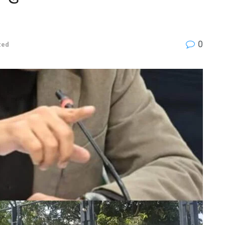
0
zed