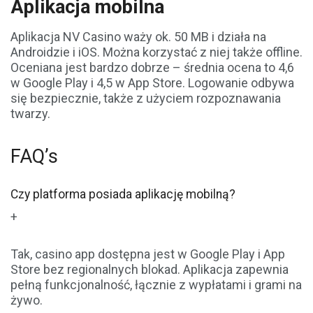
Aplikacja mobilna
Aplikacja NV Casino waży ok. 50 MB i działa na
Androidzie i iOS. Można korzystać z niej także offline.
Oceniana jest bardzo dobrze – średnia ocena to 4,6
w Google Play i 4,5 w App Store. Logowanie odbywa
się bezpiecznie, także z użyciem rozpoznawania
twarzy.
FAQ’s
Czy platforma posiada aplikację mobilną?
+
Tak, casino app dostępna jest w Google Play i App
Store bez regionalnych blokad. Aplikacja zapewnia
pełną funkcjonalność, łącznie z wypłatami i grami na
żywo.