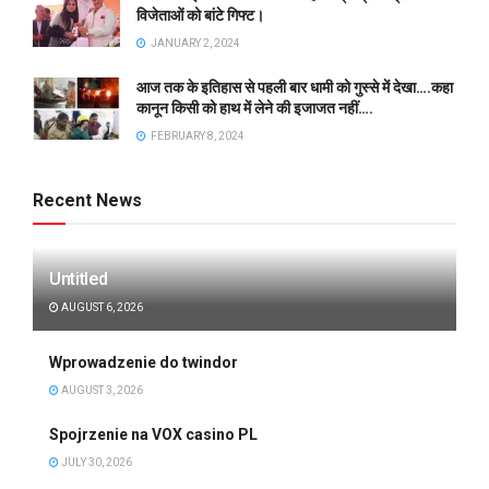
विजेताओं को बांटे गिफ्ट।
JANUARY 2, 2024
आज तक के इतिहास से पहली बार धामी को गुस्से में देखा….कहा
कानून किसी को हाथ में लेने की इजाजत नहीं….
FEBRUARY 8, 2024
Recent News
Untitled
AUGUST 6, 2026
Wprowadzenie do twindor
AUGUST 3, 2026
Spojrzenie na VOX casino PL
JULY 30, 2026