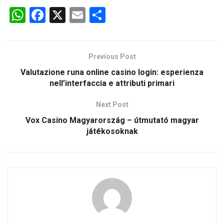
WhatsApp
Facebook
X
Email
Share
Previous Post
Valutazione runa online casino login: esperienza
nell’interfaccia e attributi primari
Next Post
Vox Casino Magyarország – útmutató magyar
játékosoknak