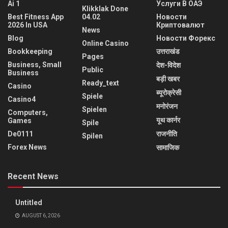
Ai 1
Услуги В ОАЭ
Klikklak Done
Best Fitness App
04.02
Новости
2026 In USA
Криптовалют
News
Blog
Новости Форекс
Online Casino
Bookkeeping
उत्तराखंड
Pages
Business, Small
देश-विदेश
Public
Business
बड़ी खबर
Ready_text
Casino
ब्यूरोक्रेसी
Spiele
Casino4
मनोरंजन
Spielen
Computers,
यूथ कार्नर
Games
Spile
De0111
राजनीति
Spilen
Forex News
सामाजिक
Recent News
Untitled
AUGUST 6, 2026