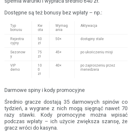
spełnia warunki i wypłaca średnio 640 zł.
Dostępne są też bonusy bez wpłaty – np.:
Typ
Kw
Wymag
Aktywacja
bonusu
ota
ania
Rejestra
50
50×
dostępny stale
cyjny
zł
Sezonow
75
45×
po ukończeniu misji
y
zł
VIP
10
40×
po zaproszeniu przez
demo
0
menedżera
zł
Darmowe spiny i kody promocyjne
Średnio gracze dostają 35 darmowych spinów co
tydzień, a wygrane z nich mogą sięgnąć nawet 70
razy stawki. Kody promocyjne można wpisać
podczas wpłaty – ich użycie zwiększa szansę, że
gracz wróci do kasyna.