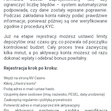
ograniczyć liczbę błędów – system automatycznie
podpowiada, czy dane zostały wpisane poprawnie.
Podczas zakładania konta należy podać prawdziwe
informacje, ponieważ później są one weryfikowane
zgodnie z procedurą KYC.
Już na etapie rejestracji możesz ustawić limity
depozytów oraz czasu gry, co pozwala od początku
kontrolować budżet. Cały proces trwa zazwyczaj
kilka minut, a po aktywacji konta możesz od razu
dokonać wpłaty i odebrać bonus powitalny.
Rejestracja krok po kroku:
Wejdź na stronę NV Casino.
Kliknij „Utwórz konto”.
Podaj adres e-mail i ustaw hasło.
Uzupełnij dane osobowe (imię, nazwisko, PESEL, datę urodzenia).
Zaakceptuj regulamin i politykę prywatności.
Potwierdź adres e-mail poprzez link aktywacyjny.
Po aktywacji następuje szybka weryfikacja