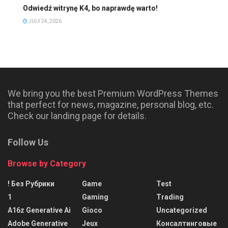
Odwiedź witrynę K4, bo naprawdę warto!
JULY 24, 2026
We bring you the best Premium WordPress Themes
that perfect for news, magazine, personal blog, etc.
Check our landing page for details.
Follow Us
Browse by Category
! Без Рубрики
Game
Test
1
Gaming
Trading
A16z Generative Ai
Gioco
Uncategorized
Adobe Generative
Jeux
Консалтинговые