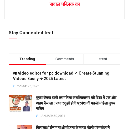
सवाल पब्लिक का
Stay Connected test
Trending
Comments
Latest
vn video editor for pc download ✓ Create Stunning
Videos Easily ➔ 2025 Latest
MARCH 25, 2025
मुख्य सेवक धामी का महिला सशक्तिकरण की दिशा में एक और
अहम फैसला : राधा रतूड़ी होगी प्रदेश की पहली महिला मुख्य
सचिव
JANUARY 30, 2024
बिल लाओ ईनाम पाओ योजना के तहत मंत्री प्रेमचंद्र ने