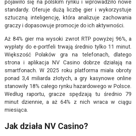
pojawiło się na polskim rynku i wprowadziło nowe
p
o
standardy. Oferuje dużą liczbę gier i wykorzystuje
p
k
sztuczną inteligencję, która analizuje zachowania
graczy i dopasowuje promocje do ich aktywności.
Aż 84% gier ma wysoki zwrot RTP powyżej 96%, a
wypłaty do e-portfeli trwają średnio tylko 11 minut.
Większość Polaków gra na telefonach, dlatego
strona i aplikacja NV Casino dobrze działają na
smartfonach. W 2025 roku platforma miała obroty
ponad 3,4 miliarda złotych, a gry kasynowe online
stanowiły 18% całego rynku hazardowego w Polsce.
Według raportu, gracze spędzają tu średnio 79
minut dziennie, a aż 64% z nich wraca w ciągu
miesiąca.
Jak działa NV Casino?