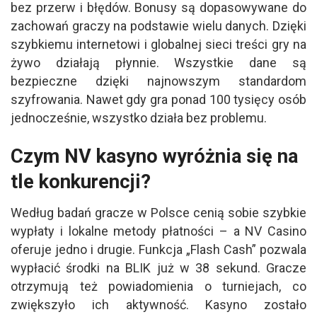
bez przerw i błędów. Bonusy są dopasowywane do
zachowań graczy na podstawie wielu danych. Dzięki
szybkiemu internetowi i globalnej sieci treści gry na
żywo działają płynnie. Wszystkie dane są
bezpieczne dzięki najnowszym standardom
szyfrowania. Nawet gdy gra ponad 100 tysięcy osób
jednocześnie, wszystko działa bez problemu.
Czym NV kasyno wyróżnia się na
tle konkurencji?
Według badań gracze w Polsce cenią sobie szybkie
wypłaty i lokalne metody płatności – a NV Casino
oferuje jedno i drugie. Funkcja „Flash Cash” pozwala
wypłacić środki na BLIK już w 38 sekund. Gracze
otrzymują też powiadomienia o turniejach, co
zwiększyło ich aktywność. Kasyno zostało