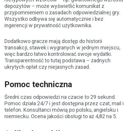
depozytów – może wyświetlić komunikat z
przypomnieniem o zasadach odpowiedzialnej gry.
Wszystko odbywa się automatycznie i bez
ingerencji w prywatność użytkownika.
Dodatkowo gracze mają dostęp do historii
transakcji, stawek i wygranych w jednym miejscu,
więc bardzo łatwo kontrolować swoje wydatki.
Transparentność to tutaj podstawa – żadnych
ukrytych opłat czy niejasnych zasad.
Pomoc techniczna
Średni czas odpowiedzi na czacie to 29 sekund.
Pomoc działa 24/7 i jest dostępna przez czat, mail i
telefon. Konsultanci mówią po polsku, angielsku i
niemiecku. Ocena jakości obsługi to aż 4,82 na 5.