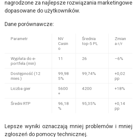
nagrodzone za najlepsze rozwiązania marketingowe
dopasowane do użytkowników.
Dane porównawcze:
Parametr
NV
Średnia
Zmian
Casin
top-5 PL
a r/r
o
Wypłata do e-
11
26
–6%
portfela (min)
Dostępność (12
99,98
99,74%
+0,02
mies.)
5%
pp
Liczba gier
5600
4200
+18%
+
Średni RTP
96,18
95,35%
+0,14
%
pp
Lepsze wyniki oznaczają mniej problemów i mniej
zgłoszeń do pomocy technicznej.