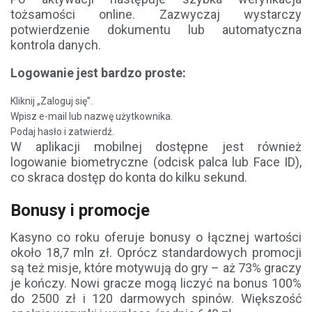
tożsamości online. Zazwyczaj wystarczy
potwierdzenie dokumentu lub automatyczna
kontrola danych.
Logowanie jest bardzo proste:
Kliknij „Zaloguj się”.
Wpisz e-mail lub nazwę użytkownika.
Podaj hasło i zatwierdź.
W aplikacji mobilnej dostępne jest również
logowanie biometryczne (odcisk palca lub Face ID),
co skraca dostęp do konta do kilku sekund.
Bonusy i promocje
Kasyno co roku oferuje bonusy o łącznej wartości
około 18,7 mln zł. Oprócz standardowych promocji
są też misje, które motywują do gry – aż 73% graczy
je kończy. Nowi gracze mogą liczyć na bonus 100%
do 2500 zł i 120 darmowych spinów. Większość