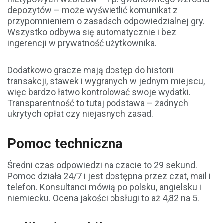
depozytów – może wyświetlić komunikat z
przypomnieniem o zasadach odpowiedzialnej gry.
Wszystko odbywa się automatycznie i bez
ingerencji w prywatność użytkownika.
Dodatkowo gracze mają dostęp do historii
transakcji, stawek i wygranych w jednym miejscu,
więc bardzo łatwo kontrolować swoje wydatki.
Transparentność to tutaj podstawa – żadnych
ukrytych opłat czy niejasnych zasad.
Pomoc techniczna
Średni czas odpowiedzi na czacie to 29 sekund.
Pomoc działa 24/7 i jest dostępna przez czat, mail i
telefon. Konsultanci mówią po polsku, angielsku i
niemiecku. Ocena jakości obsługi to aż 4,82 na 5.