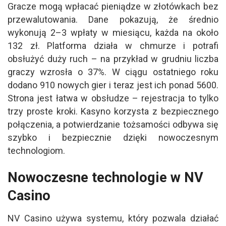
Gracze mogą wpłacać pieniądze w złotówkach bez
przewalutowania. Dane pokazują, że średnio
wykonują 2–3 wpłaty w miesiącu, każda na około
132 zł. Platforma działa w chmurze i potrafi
obsłużyć duży ruch – na przykład w grudniu liczba
graczy wzrosła o 37%. W ciągu ostatniego roku
dodano 910 nowych gier i teraz jest ich ponad 5600.
Strona jest łatwa w obsłudze – rejestracja to tylko
trzy proste kroki. Kasyno korzysta z bezpiecznego
połączenia, a potwierdzanie tożsamości odbywa się
szybko i bezpiecznie dzięki nowoczesnym
technologiom.
Nowoczesne technologie w NV
Casino
NV Casino używa systemu, który pozwala działać