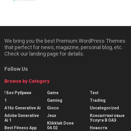
We bring you the best Premium WordPress Themes
that perfect for news, magazine, personal blog, etc.
Check our landing page for details.
Follow Us
Browse by Category
! Без Рубрики
Game
Test
1
Gaming
Trading
A16z Generative Ai
Gioco
Uncategorized
Adobe Generative
Jeux
Консалтинговые
Ai 1
Услуги В ОАЭ
Klikklak Done
Best Fitness App
04.02
Новости