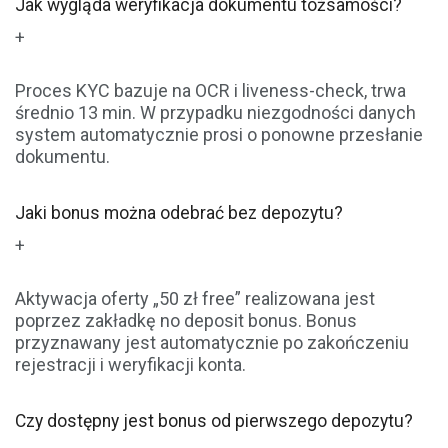
Jak wygląda weryfikacja dokumentu tożsamości?
+
Proces KYC bazuje na OCR i liveness-check, trwa
średnio 13 min. W przypadku niezgodności danych
system automatycznie prosi o ponowne przesłanie
dokumentu.
Jaki bonus można odebrać bez depozytu?
+
Aktywacja oferty „50 zł free” realizowana jest
poprzez zakładkę no deposit bonus. Bonus
przyznawany jest automatycznie po zakończeniu
rejestracji i weryfikacji konta.
Czy dostępny jest bonus od pierwszego depozytu?