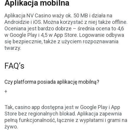
Aplikacja mobilna
Aplikacja NV Casino waży ok. 50 MB i działa na
Androidzie i iOS. Można korzystać z niej także offline.
Oceniana jest bardzo dobrze – średnia ocena to 4,6
w Google Play i 4,5 w App Store. Logowanie odbywa
się bezpiecznie, także z użyciem rozpoznawania
twarzy.
FAQ’s
Czy platforma posiada aplikację mobilną?
+
Tak, casino app dostępna jest w Google Play i App
Store bez regionalnych blokad. Aplikacja zapewnia
pełną funkcjonalność, łącznie z wypłatami i grami na
żywo.