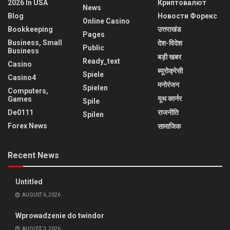
2026 In USA
Криптовалют
News
Blog
Новости Форекс
Online Casino
Bookkeeping
उत्तराखंड
Pages
Business, Small
देश-विदेश
Public
Business
बड़ी खबर
Ready_text
Casino
ब्यूरोक्रेसी
Spiele
Casino4
मनोरंजन
Spielen
Computers,
यूथ कार्नर
Games
Spile
De0111
राजनीति
Spilen
Forex News
सामाजिक
Recent News
Untitled
AUGUST 6, 2026
Wprowadzenie do twindor
AUGUST 3, 2026