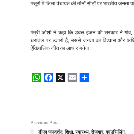
मसूरी में जिला पंचायत की तीनों सीटों पर भारतीय जनता पा
मंत्री जोशी ने कहा कि डबल इंजन की सरकार ने गांव,
धरातल पर उतारी हैं, उससे जनता का विश्वास और अधि
ऐतिहासिक जीत का आधार बनेगा।
W
F
X
E
S
h
a
m
h
at
ce
ail
ar
s
b
e
A
o
p
o
Previous Post
डीएम जनदर्शन; शिक्षा, स्वास्थ्य, रोजगार, कांउसिलिंग,