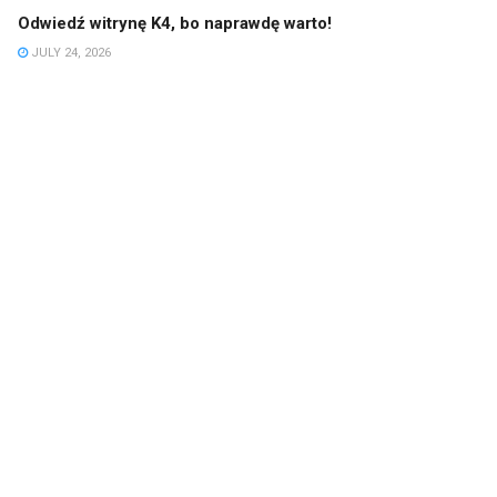
Odwiedź witrynę K4, bo naprawdę warto!
JULY 24, 2026