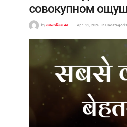
совокупном ощущ
by
सवाल पब्लिक का
April 22, 2026
in
Uncategori