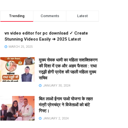
Trending
Comments
Latest
vn video editor for pc download ✓ Create
Stunning Videos Easily ➔ 2025 Latest
MARCH 25, 2025
मुख्य सेवक धामी का महिला सशक्तिकरण
की दिशा में एक और अहम फैसला : राधा
रतूड़ी होगी प्रदेश की पहली महिला मुख्य
सचिव
JANUARY 30, 2024
बिल लाओ ईनाम पाओ योजना के तहत
मंत्री प्रेमचंद्र ने विजेताओं को बांटे
गिफ्ट।
JANUARY 2, 2024