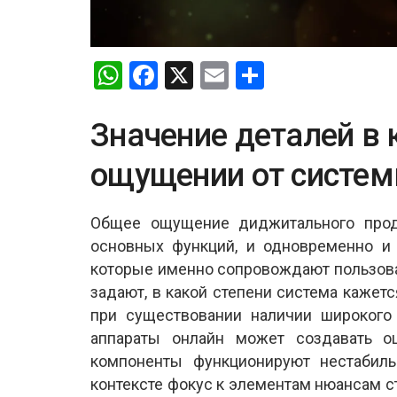
W
F
X
E
S
h
a
m
h
at
ce
ail
ar
Значение деталей в 
s
b
e
ощущении от систе
A
o
p
o
Общее ощущение диджитального проду
p
k
основных функций, и одновременно и 
которые именно сопровождают пользов
задают, в какой степени система кажетс
при существовании наличии широкого
аппараты онлайн может создавать о
компоненты функционируют нестабиль
контексте фокус к элементам нюансам с