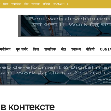
र
शिक्षा
सामाजिक
खेल
स्वास्थ्य
वीडियो
Contact Us
मनोरंजन
यूथ कार्नर
शिक्षा
सामाजिक
खेल
स्वास्थ्य
वीडियो
CONTA
в контексте