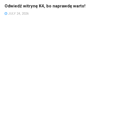
Odwiedź witrynę K4, bo naprawdę warto!
JULY 24, 2026