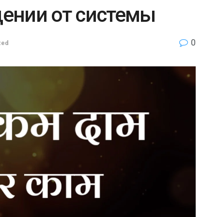
ении от системы
0
zed