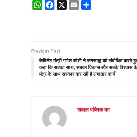
W
F
X
E
S
h
a
m
h
at
ce
ail
ar
s
b
e
A
o
p
o
Previous Post
कैबिनेट मंत्री गणेश जोशी ने जनसमूह को संबोधित करते हु
p
k
कहा कि सबका साथ, सबका विकास और सबके विश्वास क
मंत्र के साथ सरकार कर रही है लगातार कार्य
सवाल पब्लिक का