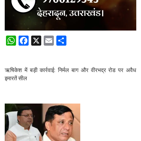
W
F
X
E
S
h
a
m
h
at
ce
ail
ar
s
b
e
ऋषिकेश में बड़ी कार्रवाई: निर्मल बाग और वीरभद्र रोड पर अवैध
इमारतें सील
A
o
p
o
p
k