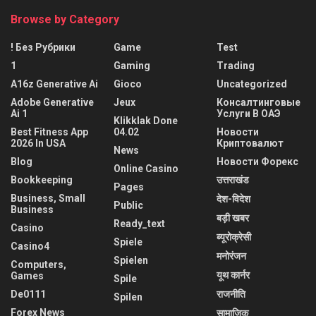
Browse by Category
! Без Рубрики
Game
Test
1
Gaming
Trading
A16z Generative Ai
Gioco
Uncategorized
Adobe Generative
Jeux
Консалтинговые
Ai 1
Услуги В ОАЭ
Klikklak Done
Best Fitness App
04.02
Новости
2026 In USA
Криптовалют
News
Blog
Новости Форекс
Online Casino
Bookkeeping
उत्तराखंड
Pages
Business, Small
देश-विदेश
Public
Business
बड़ी खबर
Ready_text
Casino
ब्यूरोक्रेसी
Spiele
Casino4
मनोरंजन
Spielen
Computers,
यूथ कार्नर
Games
Spile
De0111
राजनीति
Spilen
Forex News
सामाजिक