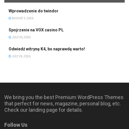
Wprowadzenie do twindor
AUGUST 3, 2026
Spojrzenie na VOX casino PL
JULY 30, 2026
Odwiedź witrynę K4, bo naprawdę warto!
JULY 24, 2026
We bring you the best Premium WordPress Themes
that perfect for news, magazine, personal blog, etc.
Check our landing page for details.
Follow Us