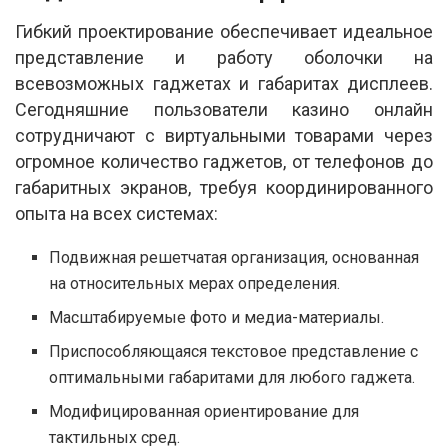
Гибкий проектирование обеспечивает идеальное
представление и работу оболочки на
всевозможных гаджетах и габаритах дисплеев.
Сегодняшние пользователи казино онлайн
сотрудничают с виртуальными товарами через
огромное количество гаджетов, от телефонов до
габаритных экранов, требуя координированного
опыта на всех системах:
Подвижная решетчатая организация, основанная
на относительных мерах определения.
Масштабируемые фото и медиа-материалы.
Приспособляющаяся текстовое представление с
оптимальными габаритами для любого гаджета.
Модифицированная ориентирование для
тактильных сред.