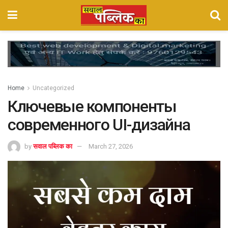
Home
Uncategorized
Ключевые компоненты
современного UI-дизайна
by
सवाल पब्लिक का
March 27, 2026