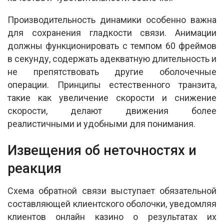
Производительность динамики особенно важна
для сохранения гладкости связи. Анимации
должны функционировать с темпом 60 фреймов
в секунду, содержать адекватную длительность и
не препятствовать другие оболочечные
операции. Принципы естественного транзита,
такие как увеличение скорости и снижение
скорости, делают движения более
реалистичными и удобными для понимания.
Извещения об неточностях и
реакция
Схема обратной связи выступает обязательной
составляющей клиентского оболочки, уведомляя
клиентов онлайн казино о результатах их