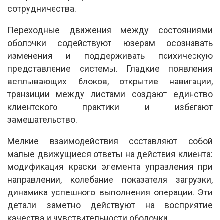
сотрудничества.
Переходные движения между состояниями
оболочки содействуют юзерам осознавать
изменения и поддерживать психическую
представление системы. Гладкие появления
всплывающих блоков, открытие навигации,
транзиции между листами создают единство
клиентского практики и избегают
замешательство.
Мелкие взаимодействия составляют собой
малые движущиеся ответы на действия клиента:
модификация краски элемента управления при
направлении, колебание показателя загрузки,
динамика успешного выполнения операции. Эти
детали заметно действуют на восприятие
качества и чувствительности оболочки.