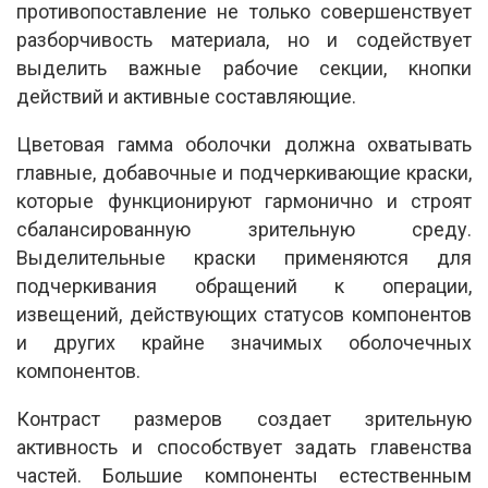
противопоставление не только совершенствует
разборчивость материала, но и содействует
выделить важные рабочие секции, кнопки
действий и активные составляющие.
Цветовая гамма оболочки должна охватывать
главные, добавочные и подчеркивающие краски,
которые функционируют гармонично и строят
сбалансированную зрительную среду.
Выделительные краски применяются для
подчеркивания обращений к операции,
извещений, действующих статусов компонентов
и других крайне значимых оболочечных
компонентов.
Контраст размеров создает зрительную
активность и способствует задать главенства
частей. Большие компоненты естественным