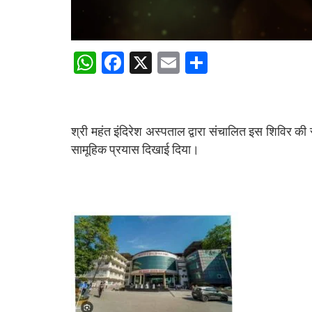
W
F
X
E
S
h
a
m
h
at
ce
ail
ar
s
b
e
श्री महंत इंदिरेश अस्पताल द्वारा संचालित इस शिविर क
A
o
सामूहिक प्रयास दिखाई दिया।
p
o
p
k