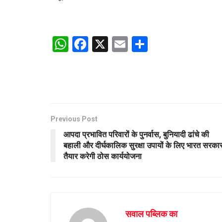
W
F
X
E
S
h
a
m
h
at
ce
ail
ar
s
b
e
A
o
p
o
Previous Post
आपदा प्रभावित परिवारों के पुनर्वास, बुनियादी ढांचे की
p
k
बहाली और दीर्घकालिक सुरक्षा उपायों के लिए भारत सरका
तैयार करेगी ठोस कार्ययोजना
सवाल पब्लिक का