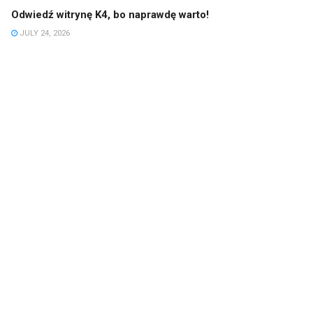
Odwiedź witrynę K4, bo naprawdę warto!
JULY 24, 2026