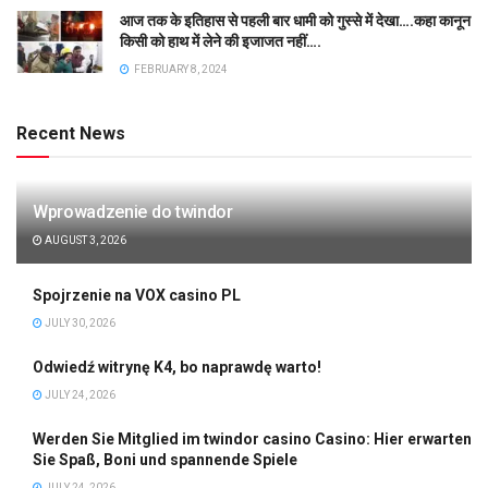
आज तक के इतिहास से पहली बार धामी को गुस्से में देखा….कहा कानून
किसी को हाथ में लेने की इजाजत नहीं….
FEBRUARY 8, 2024
Recent News
Wprowadzenie do twindor
AUGUST 3, 2026
Spojrzenie na VOX casino PL
JULY 30, 2026
Odwiedź witrynę K4, bo naprawdę warto!
JULY 24, 2026
Werden Sie Mitglied im twindor casino Casino: Hier erwarten
Sie Spaß, Boni und spannende Spiele
JULY 24, 2026