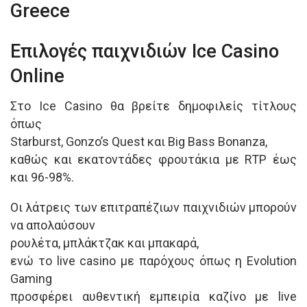
Greece
Επιλογές παιχνιδιών Ice Casino
Online
Στο Ice Casino θα βρείτε δημοφιλείς τίτλους
όπως
Starburst, Gonzo’s Quest και Big Bass Bonanza,
καθώς και εκατοντάδες φρουτάκια με RTP έως
και 96-98%.
Οι λάτρεις των επιτραπέζιων παιχνιδιών μπορούν
να απολαύσουν
ρουλέτα, μπλάκτζακ και μπακαρά,
ενώ το live casino με παρόχους όπως η Evolution
Gaming
προσφέρει αυθεντική εμπειρία καζίνο με live