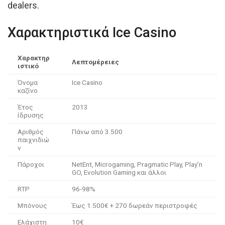
dealers.
Χαρακτηριστικά Ice Casino
Χαρακτηρ
Λεπτομέρειες
ιστικό
Όνομα
Ice Casino
καζίνο
Έτος
2013
ίδρυσης
Αριθμός
Πάνω από 3.500
παιχνιδιώ
ν
Πάροχοι
NetEnt, Microgaming, Pragmatic Play, Play’n
GO, Evolution Gaming και άλλοι
RTP
96-98%
Μπόνους
Έως 1.500€ + 270 δωρεάν περιστροφές
Ελάχιστη
10€