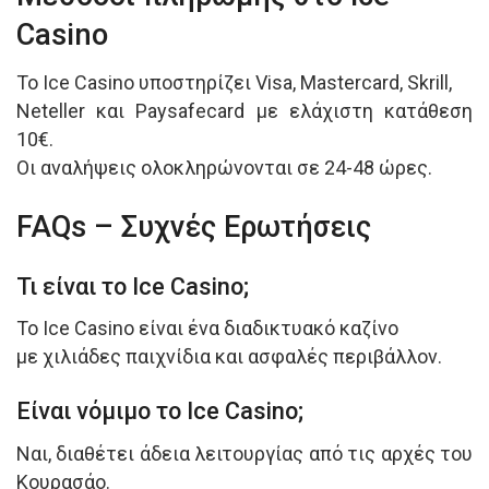
Casino
Το Ice Casino υποστηρίζει Visa, Mastercard, Skrill,
Neteller και Paysafecard με ελάχιστη κατάθεση
10€.
Οι αναλήψεις ολοκληρώνονται σε 24-48 ώρες.
FAQs – Συχνές Ερωτήσεις
Τι είναι το Ice Casino;
Το Ice Casino είναι ένα διαδικτυακό καζίνο
με χιλιάδες παιχνίδια και ασφαλές περιβάλλον.
Είναι νόμιμο το Ice Casino;
Ναι, διαθέτει άδεια λειτουργίας από τις αρχές του
Κουρασάο.