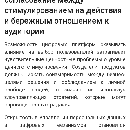
согласование между
стимулированием на действия
и бережным отношением к
аудитории
Возможность цифровых платформ оказывать
влияние на выбор пользователей затрагивает
чувствительные ценностные проблемы о уровне
данного стимулирования. Создатели продуктов
должны искать соизмеримость между бизнес-
целями решения и соблюдением к личной
свободе людей, осознанно не используя
злоуправляющих стратегий, которые могут
спровоцировать страдания.
Открытость в управлении персональных данных
и цифровых механизмов становится