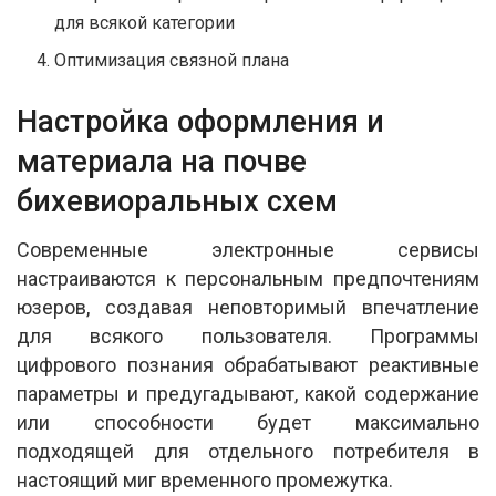
для всякой категории
Оптимизация связной плана
Настройка оформления и
материала на почве
бихевиоральных схем
Современные электронные сервисы
настраиваются к персональным предпочтениям
юзеров, создавая неповторимый впечатление
для всякого пользователя. Программы
цифрового познания обрабатывают реактивные
параметры и предугадывают, какой содержание
или способности будет максимально
подходящей для отдельного потребителя в
настоящий миг временного промежутка.