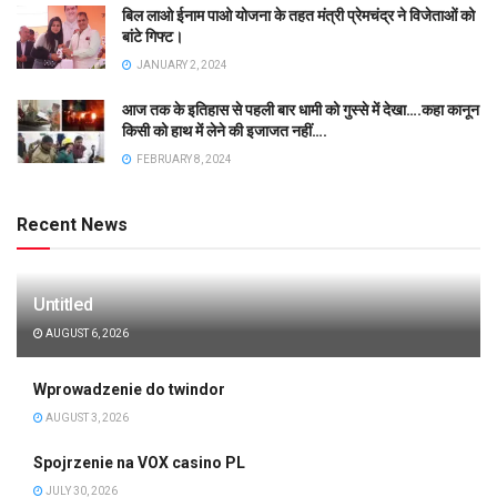
बिल लाओ ईनाम पाओ योजना के तहत मंत्री प्रेमचंद्र ने विजेताओं को
बांटे गिफ्ट।
JANUARY 2, 2024
आज तक के इतिहास से पहली बार धामी को गुस्से में देखा….कहा कानून
किसी को हाथ में लेने की इजाजत नहीं….
FEBRUARY 8, 2024
Recent News
Untitled
AUGUST 6, 2026
Wprowadzenie do twindor
AUGUST 3, 2026
Spojrzenie na VOX casino PL
JULY 30, 2026