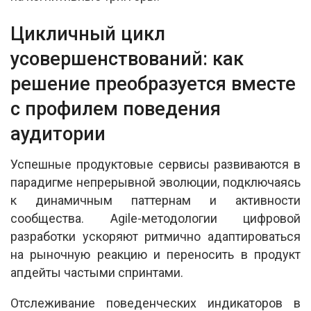
Цикличный цикл
усовершенствований: как
решение преобразуется вместе
с профилем поведения
аудитории
Успешные продуктовые сервисы развиваются в
парадигме непрерывной эволюции, подключаясь
к динамичным паттернам и активности
сообщества. Agile-методологии цифровой
разработки ускоряют ритмично адаптироваться
на рыночную реакцию и переносить в продукт
апдейты частыми спринтами.
Отслеживание поведенческих индикаторов в