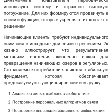
Динамичные пользователи периодически
используют систему и отражают высокую
погружение. Для них формируются продвинутые
опции и функции, которые укрепляют их контакт с
решением.
Начинающие клиенты требуют индивидуального
внимания в исходные дни связи с решением. 7к
казино иллюстрирует, что результативная
механизм введения жизненно важна для
превращения начинающих юзеров в регулярных.
Сохраняемые потребители являются стабильную
фундамент, которая обеспечивает
предсказуемую функционирование и выручку.
Анализ активных шаблонов любого типа
Построение персональных алгоритмов связи
Построение персонализированного информации