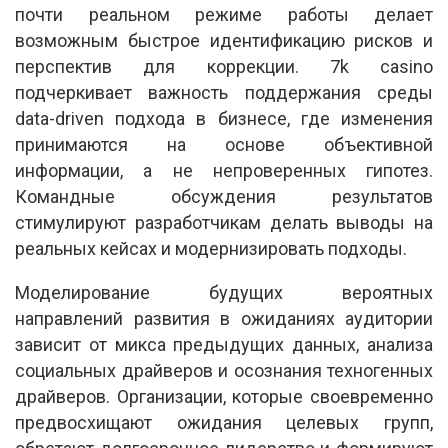
почти реальном режиме работы делает
возможным быстрое идентификацию рисков и
перспектив для коррекции. 7k casino
подчеркивает важность поддержания среды
data-driven подхода в бизнесе, где изменения
принимаются на основе объективной
информации, а не непроверенных гипотез.
Командные обсуждения результатов
стимулируют разработчикам делать выводы на
реальных кейсах и модернизировать подходы.
Моделирование будущих вероятных
направлений развития в ожиданиях аудитории
зависит от микса предыдущих данных, анализа
социальных драйверов и осознания техногенных
драйверов. Организации, которые своевременно
предвосхищают ожидания целевых групп,