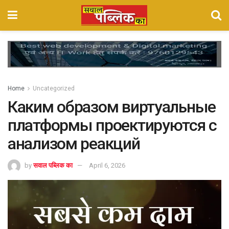
Home
Uncategorized
Каким образом виртуальные
платформы проектируются с
анализом реакций
by
सवाल पब्लिक का
April 6, 2026