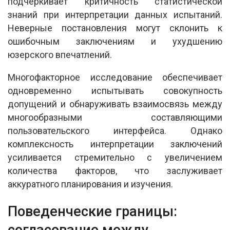
подчеркивает критичность статистической
знаний при интерпретации данных испытаний.
Неверные постановления могут склонить к
ошибочным заключениям и ухудшению
юзерского впечатлений.
Многофакторное исследование обеспечивает
одновременно испытывать совокупность
допущений и обнаруживать взаимосвязь между
многообразными составляющими
пользовательского интерфейса. Однако
комплексность интерпретации заключений
усиливается стремительно с увеличением
количества факторов, что заслуживает
аккуратного планирования и изучения.
Поведенческие границы: