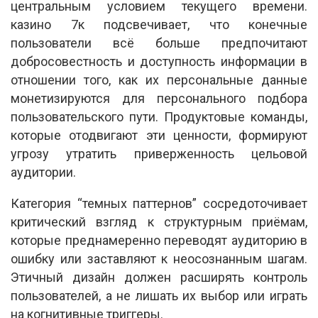
центральным условием текущего времени.
казино 7к подсвечивает, что конечные
пользователи всё больше предпочитают
добросовестность и доступность информации в
отношении того, как их персональные данные
монетизируются для персонального подбора
пользовательского пути. Продуктовые команды,
которые отодвигают эти ценности, формируют
угрозу утратить приверженность цельовой
аудитории.
Категория “темных паттернов” сосредоточивает
критический взгляд к структурным приёмам,
которые преднамеренно переводят аудиторию в
ошибку или заставляют к неосознанным шагам.
Этичный дизайн должен расширять контроль
пользователей, а не лишать их выбор или играть
на когнитивные триггеры.