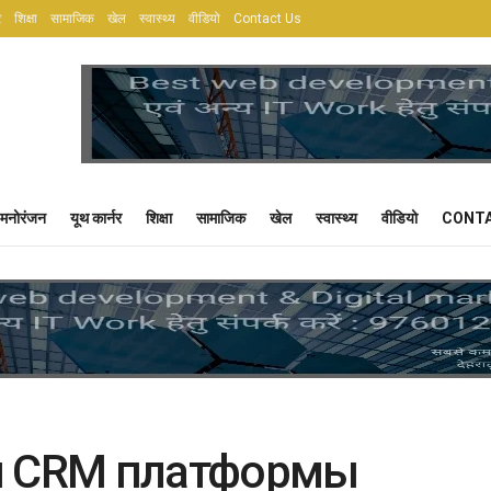
र
शिक्षा
सामाजिक
खेल
स्वास्थ्य
वीडियो
Contact Us
मनोरंजन
यूथ कार्नर
शिक्षा
सामाजिक
खेल
स्वास्थ्य
वीडियो
CONTA
ы CRM платформы