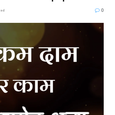
0
zed