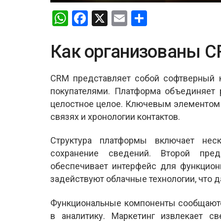
W
F
X
E
S
h
a
m
h
at
ce
ail
ar
Как организованы 
s
b
e
A
o
CRM представляет собой софтверный 
покупателями. Платформа объединяет 
p
o
целостное целое. Ключевым элементом 
p
k
связях и хронологии контактов.
Структура платформы включает неск
сохранение сведений. Второй пред
обеспечивает интерфейс для функцион
задействуют облачные технологии, что д
Функциональные компоненты сообщаютс
в аналитику. Маркетинг извлекает св