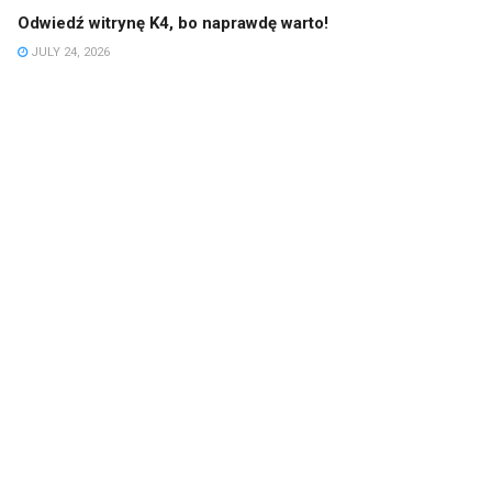
Odwiedź witrynę K4, bo naprawdę warto!
JULY 24, 2026